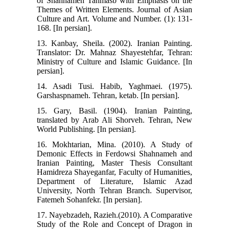
of Shahnameh Tahmasb with Emphasis on the
Themes of Written Elements. Journal of Asian
Culture and Art. Volume and Number. (1): 131-
168. [In persian].
13. Kanbay, Sheila. (2002). Iranian Painting.
Translator: Dr. Mahnaz Shayestehfar, Tehran:
Ministry of Culture and Islamic Guidance. [In
persian].
14. Asadi Tusi. Habib, Yaghmaei. (1975).
Garshaspnameh. Tehran, ketab. [In persian].
15. Gary, Basil. (1904). Iranian Painting,
translated by Arab Ali Shorveh. Tehran, New
World Publishing. [In persian].
16. Mokhtarian, Mina. (2010). A Study of
Demonic Effects in Ferdowsi Shahnameh and
Iranian Painting, Master Thesis Consultant
Hamidreza Shayeganfar, Faculty of Humanities,
Department of Literature, Islamic Azad
University, North Tehran Branch. Supervisor,
Fatemeh Sohanfekr. [In persian].
17. Nayebzadeh, Razieh.(2010). A Comparative
Study of the Role and Concept of Dragon in