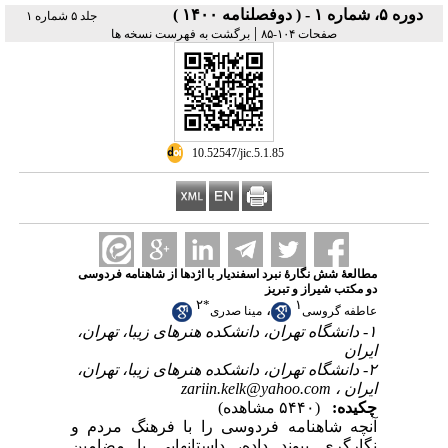
دوره ۵، شماره ۱ - ( دوفصلنامه ۱۴۰۰ )
جلد ۵ شماره ۱
|
صفحات ۱۰۴-۸۵
برگشت به فهرست نسخه ها
‎ 10.52547/jic.5.1.85
مطالعۀ شش نگارۀ نبرد اسفندیار با اژدها از شاهنامه فردوسی
دو مکتب شیراز و تبریز
۲
*
۱
،
عاطفه گروسی
مینا صدری
۱- دانشگاه تهران، دانشکده هنرهای زیبا، تهران،
ایران
۲- دانشگاه تهران، دانشکده هنرهای زیبا، تهران،
zariin.kelk@yahoo.com
ایران ،
چکیده:
(۵۴۴۰ مشاهده)
آنچه شاهنامه فردوسی را با فرهنگ مردم و
نگارگری پیوند داده، داستانهایی با مضامین