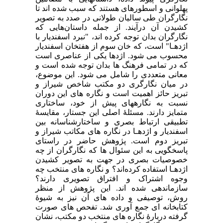
پهلوانی و اسطورهای هستند که سبب شده اند تا
نگارگران طی سالیان طولانی در صدد به تصویر
کشیدن آن درآیند. از جمله داستان‌هایی که
نگارگران بدان توجه کرده اند، "نبرد اسفندیار با
اژدهـا" است، که خان ‌سوم از هفتخان اسفندیار
محسوب می شود. اژدها یکی از عناصری است
که در تمامی فرهنگ ها بدان توجه شده است و
معانی متعددی را شامل می شود. این موضوع،
در میان نگارگری دو مکتب شاخص شیراز و
تبریز حائز اهمیت است و نگاره های این دوران
نسبت به نگارههای پیش از خود، ساختاری
متمایز دارند. مسئلۀ اصلی این جستار، مقایسۀ
تطبیقی ارتباط بصری و ساختارشناسانه بین
اسفندیار و اژدهـا در نگاره های مکاتب شیراز و
تبریز دوم است. پژوهش حاضر در راستای
پاسخگویی به این سئوال ها که نگارگران از چه
خصوصیات بصری در جهت به تصویر کشیدن
اژدهـا استفاده کرده‌اند؟ و نگاره های منتخب چه
وجوه اشتراک و افتراق تصویری دارند؟
سازماندهی شده اند. این پژوهش از منظر
روش، توصیفی و داده های آن نیز به شیوۀ
کتابخانه ای جمع آوری شد. تفحص های صورت
گرفته دربارۀ نگاره های منتخب دو مکتب، نشان