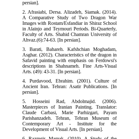
persian].
2. Afrasiabi, Dersa. Alizadeh, Siamak. (2014).
A Comparative Study of Two Dragon War
Images with Rostam/Esfandiar in Shiraz School
in Alainjo and Teymouri Periods. Bi-Quarterly,
Faculty of Arts. Shahid Chamran University of
Ahvaz.(6):74-63. [In persian].
3. Barati, Bahareh. Kafshchian Moghadam,
Asghar. (2012). Characteristics of the dragon in
Safavid painting with emphasis on Ferdowsi's
descriptions in Shahnameh. Fine Arts-Visual
Arts. (49): 43-31. [In persian].
4. Purdavood, Ebrahim. (2001). Culture of
Ancient Iran. Tehran: Asatir Publications. [In
persian].
5. Hosseini Rad, Abdolmajid. (2006).
Masterpieces of Iranian Painting. Translator:
Claude Carbasi, Marie Parhizgari, Payam
Parishanzadeh. Tehran, Tehran Museum of
Contemporary Art - Institute for the
Development of Visual Arts. [In persian].
6. Razmgir, Mamak. (2010). A Study of the