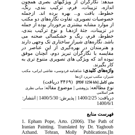
میدهد: نگارگران از ویژگیهای بصری همچون
اندازه، تزیینات، فرم، ترکیب بندی، رنگ،
خطوط، بافت و... بهره برده اند. ازجمله
خصوصیات تصویری، تفاوت‌ نگاره‌های دو مکتب
از موارد مشابه بیشتری برخوردار بوده از جمله
در تزیینات، جثۀ اژدهـا و نوع ترکیب بندی،
خطوط، فرم، رنگ و خشکسالی صحنه می
باشد. نگاره‌های شیراز ساختاری تک ‌وجهی دارند
و هنرمندان در بهره‌گیری از این عناصر در
مقایسه با نگارگران تبریز دوم، آنچنان موفق
نبوده اند که ویژگی های تصویری متنوع تری به
کار بگیرند.
،
،
واژه‌های کلیدی:
شاهنامه فردوسی
نقاشی ایرانی
مکتب
،
،
شیراز
مکتب تبریز
اژدها
(۳۴۶۹ دریافت)
[PDF 1256 kb]
متن کامل
نوع مطالعه:
| موضوع مقاله:
پژوهشي
مبانی نظری
هنر اسلامی
دریافت: 1400/2/25 | پذیرش: 1400/5/30 | انتشار:
1400/6/1
فهرست منابع
1. Epham Pope, Arto. (2006). The Path of
Iranian Painting. Translated by Dr. Yaghoub
Azhand. Tehran, Molly Publications.[In