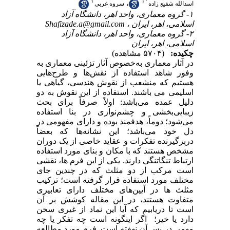
۲
۱
*
،
اسدالله شفیع زاده
سروه غربی
۱- گروه معماری، واحد اهر، دانشگاه آزاد
Shafizade.a@gmail.com
اسلامی، اهر، ایران ،
۲- گروه معماری، واحد اهر، دانشگاه آزاد
اسلامی، اهر، ایران
چکیده:
(۵۷۰۴ مشاهده)
در آثار معماری به‌خصوص آثار تزئینی معماری به
وفور شاهد استفاده از نقش‌ها و طرح‌هایی
هستیم که منشعب از نقوش هندسی، گیاهی یا
اسلیمی می باشند. استفاده از این نقوش به دو
دلیل عمده می‌باشد: اولاً صرفاً برای بحث
زیبایی‌بخشی و چشم‌نوازی در بنا استفاده
می‌شود؛ دوماً، هدفمند بوده و دارای مفهومی در
دل خود می‌باشد؛ این نشانه‌ها که بعضاً
دربر‌گیرنده تفکرات و عقاید خاصی از یک دوران
مشخص هستند که با مکان و بنای مورد استفاده
ارتباط تنگاتنگی دارند. یکی از این فرم ها، نقشی
است مرکب از دو مثلث که در چندین جای
مختلف مورد استفاده قرار گرفته است؛ ترکیب
مثلث ها در آیین‌های مختلف دارای تعابیری
متفاوت هستند، در این مقاله کوشش بر آن
است تا دریابیم که آیا این نماد از غیری سخن
دارد یا خیر؛ اگر اینگونه است چه تفکر یا چه
مهمی در پس آن نهفته است. فرم مورد مطالعه