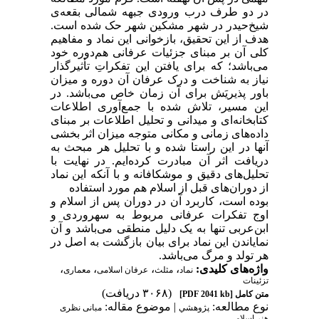
در دو طرف درب ورودی جبهه شمالی بقعه‌ی
شیخ‌حیدر در شهر مشکین شهر حک شده است.
هدف از این تحقیق، بازخوانی این نماد و مفاهیم
کلی آن بر مبنای جزئیات عرفانی هم‌دوره خود
می‌باشد؛ که برای یافتن این تفکراتِ تأثیرگذار
نیاز به شناخت و درک عرفان آن دوره و میزان
باور پذیریَش برای آن زمان خاص می‌باشد. در
این مسیر، تلاش شده با جمع‌آوری اطلاعات
کتابخانه‌ای و میدانی و تحلیل اطلاعات بر مبنای
داده‌های زمانی و مکانی متوجه میزان اثر بخشی
آنها در این راستا شده و با تحلیل هر مبحث به
دریافت اثر آن مبادرت کرده‌ایم. در نهایت با
تحلیل‌های دقیق و موشکافانه و با آنکه این نماد
از دوران‌های قبل از اسلام هم مورد استفاده
بوده است، کاربرد آن در دوران پس از اسلام و
اوج تفکرات عرفانی مربوط به سهروردی و
ابن‌عربی تنها به یک دلیل منطقی می‌باشد و آن
نمایاندن این نماد برای بیان بازگشت به اصل در
هر تولد و مرگ می‌باشد.
،
،
،
،
واژه‌های کلیدی:
نماد
مثلث
عرفان اسلامی
معماری
تزئینات
(۳۰۶۸ دریافت)
[PDF 2041 kb]
متن کامل
نوع مطالعه:
| موضوع مقاله:
پژوهشي
مبانی نظری
هنر اسلامی