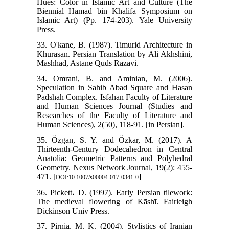
Hues: Color in Islamic Art and Culture (The
Biennial Hamad bin Khalifa Symposium on
Islamic Art) (Pp. 174-203). Yale University
Press.
33. O'kane, B. (1987). Timurid Architecture in
Khurasan. Persian Translation by Ali Akhshini,
Mashhad, Astane Quds Razavi.
34. Omrani, B. and Aminian, M. (2006).
Speculation in Sahib Abad Square and Hasan
Padshah Complex. Isfahan Faculty of Literature
and Human Sciences Journal (Studies and
Researches of the Faculty of Literature and
Human Sciences), 2(50), 118-91. [in Persian].
35. Özgan, S. Y. and Özkar, M. (2017). A
Thirteenth-Century Dodecahedron in Central
Anatolia: Geometric Patterns and Polyhedral
Geometry. Nexus Network Journal, 19(2): 455-
471. [
]
DOI:10.1007/s00004-017-0341-0
36. Pickett، D. (1997). Early Persian tilework:
The medieval flowering of Kāshī. Fairleigh
37. Pirnia, M. K. (2004). Stylistics of Iranian