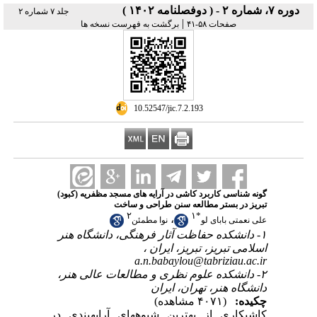
دوره ۷، شماره ۲ - ( دوفصلنامه ۱۴۰۲ )
جلد ۷ شماره ۲
|
صفحات ۵۸-۴۱
برگشت به فهرست نسخه ها
‎ 10.52547/jic.7.2.193
گونه شناسی کاربرد کاشی در آرایه های مسجد مظفریه (کبود)
تبریز در بستر مطالعه سنن طراحی و ساخت
۲
۱
*
،
علی نعمتی بابای لو
نوا مطمئن
۱- دانشکده حفاظت آثار فرهنگی، دانشگاه هنر
اسلامی تبریز، تبریز، ایران ،
a.n.babaylou@tabriziau.ac.ir
۲- دانشکده علوم نظری و مطالعات عالی هنر،
دانشگاه هنر، تهران، ایران
چکیده:
(۴۰۷۱ مشاهده)
کاشیکاری از بهترین شیوههای آرایهبندی در