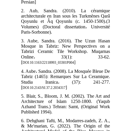
Persian]
2. Aub, Sandra. (2010). La céramique
architecturale en Iran sous les Turkmènes Qarâ
Qoyunlu et Âq Qoyunlu (c. 1450-1500).(3
Volumes) (Doctoral dissertation، Université
Paris-Sorbonne).
3. Aube, Sandra. (2016). The Uzun Hasan
Mosque in Tabriz: New Perspectives on a
Tabrizi Ceramic Tile Workshop. Muqarnas
Online، 33(1): 33-62.
[
]
DOI:10.1163/22118993_03301P004
4. Aube، Sandra. (2008). La Mosquée Bleue De
Tabriz (1465): Remarques Sur La Ceramique.
Studia Iranica، (37): 241-277.
[
]
DOI:10.2143/SI.37.2.2034317
5. Blair, S., Bloom, J. M. (2002). The Art and
Architecture of Islam 1250-1800. (Yaqub
Azhand Trans.) Tehran: Samt, (Original Work
Published 1994).
6. Dehghani Tafti, M., Modarres-zadeh, Z. A.,
& Me'marian, G. (2022). The Origin of the