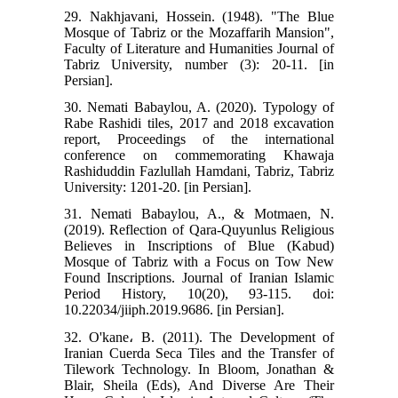
29. Nakhjavani, Hossein. (1948). "The Blue
Mosque of Tabriz or the Mozaffarih Mansion",
Faculty of Literature and Humanities Journal of
Tabriz University, number (3): 20-11. [in
Persian].
30. Nemati Babaylou, A. (2020). Typology of
Rabe Rashidi tiles, 2017 and 2018 excavation
report, Proceedings of the international
conference on commemorating Khawaja
Rashiduddin Fazlullah Hamdani, Tabriz, Tabriz
University: 1201-20. [in Persian].
31. Nemati Babaylou, A., & Motmaen, N.
(2019). Reflection of Qara-Quyunlus Religious
Believes in Inscriptions of Blue (Kabud)
Mosque of Tabriz with a Focus on Tow New
Found Inscriptions. Journal of Iranian Islamic
Period History, 10(20), 93-115. doi:
10.22034/jiiph.2019.9686. [in Persian].
32. O'kane، B. (2011). The Development of
Iranian Cuerda Seca Tiles and the Transfer of
Tilework Technology. In Bloom, Jonathan &
Blair, Sheila (Eds), And Diverse Are Their