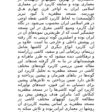
معماری بوده و سابقه کاربرد آن در معماری
اسلامی ایران به اواخر قرن چهارم هـ.ق
می‌رسد. مسجد مظفریه یا کبود تبریز
(گُؤیْمسجد) به لحاظ کاربرد کاشی نقطه اوجی
در هنر اسلامی ایران محسوب می‌شود. در نگاه
اول کاربرد وسیع کاشی معرق در این مسجد
چشمگیر است که از ظریفترین نمونه‌های آن در
ایران بوده و اصلیترین گونه تزیینی به کار رفته
در پوشش داخلی و خارجی بنا است. علاوه بر
آن، کاربرد انواع دیگری از کاشیها شامل
زرینفام، زیرلعابی آبی و سفید، کاشی زرآراسته
و نرهکاشی دیده میشود که به طرز ماهرانه و
هوشمندانهای در بنا به ‌کار گرفته شدهاند. این
مقاله ضمن بررسی کاربرد گونه‌های مختلف
کاشی در مسجد مظفریه به تحلیل کاربرد این
گونه‌ها در بناهای همزمان و پیشین پرداخته و
تلاش دارد ضمن پرداختن به تلاش‌های پیشین
برای دستیابی به این فنون، جنبه‌های نوآورانه
کاربرد این گونه کاشی‌ها را در مسجد مظفریه
کنکاش کند؛ بنابراین هدف پژوهش پیش رو،
مطالعه کاربرد گونههای مختلف کاشی در
مسجد مظفریه بر اساس پیشینه کاربردی آن
روشها در معماری ایرانی بوده و تلاش میکند به