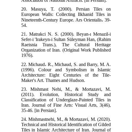
Association of National Artifacts. [in Persian].
20. Masuya, T. (2000). Persian Tiles on
European Walls: Collecting Ilkhanid Tiles in
Nineteenth-Century Europe. Ars Orientalis، 39-
21. Matrakci N. S. (2000). Beyan-ı Menazil-i
Sefer-i 'Irakeyn-i Sultan Süleyman Han, (Rahim
Raeisnia Trans.), The Cultural Heritage
Organization of Iran. (Original Work Published
1976).
22. Michaud، R., Michaud, S. and Barry, M. A.
(1996). Colour and Symbolism in Islamic
Architecture: Eight Centuries of the Tile-
Maker's Art. Thames and Hudson.
23. Mishmast Nehi, M., & Mortazavi, M.
(2011). Evolution, Historical Study and
Classification of Underglaze-Painted Tiles in
Iran. Journal of Fine Arts: Visual Arts, 3(46),
35-46. [in Persian].
24. Mishmastnehi, M., & Mortazavi, M. (2020).
Technical and Historical Identification of Gilded
Tiles in Islamic Architecture of Iran. Journal of