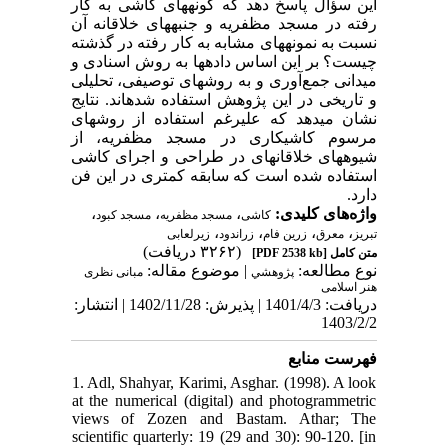
این سؤال پاسخ دهد که گونههای کاشی به کار
رفته در مسجد مظفریه و جنبههای خلاقانه آن
نسبت به نمونههای مشابه به کار رفته در گذشته
چیست؟ بر این اساس دادهها به روش اسنادی و
میدانی جمع‌آوری و به روشهای توصیفی، تحلیلی
و تاریخی در این پژوهش استفاده شدهاند. نتایج
نشان میدهد که علیرغم استفاده از روشهای
مرسوم کاشیکاری در مسجد مظفریه، از
شیوههای خلاقانهای در طراحی و اجرای کاشی
استفاده شده است که سابقه کمتری در این فن
دارد.
،
،
،
واژه‌های کلیدی:
کاشی
مسجد مظفریه
مسجد کبود
،
،
،
،
تبریز
معرق
زرین فام
زراندود
زیرلعابی
(۳۲۶۲ دریافت)
[PDF 2538 kb]
متن کامل
نوع مطالعه:
| موضوع مقاله:
پژوهشي
مبانی نظری
هنر اسلامی
دریافت: 1401/4/3 | پذیرش: 1402/11/28 | انتشار:
1403/2/2
فهرست منابع
1. Adl, Shahyar, Karimi, Asghar. (1998). A look
at the numerical (digital) and photogrammetric
views of Zozen and Bastam. Athar; The
scientific quarterly: 19 (29 and 30): 90-120. [in