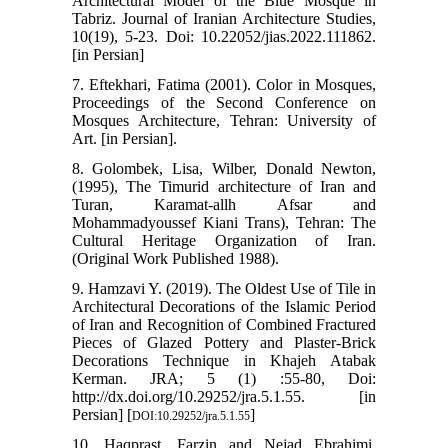
Architectural Model of the Blue Mosque in
Tabriz. Journal of Iranian Architecture Studies,
10(19), 5-23. Doi: 10.22052/jias.2022.111862.
[in Persian]
7. Eftekhari, Fatima (2001). Color in Mosques,
Proceedings of the Second Conference on
Mosques Architecture, Tehran: University of
Art. [in Persian].
8. Golombek, Lisa, Wilber, Donald Newton,
(1995), The Timurid architecture of Iran and
Turan, Karamat-allh Afsar and
Mohammadyoussef Kiani Trans), Tehran: The
Cultural Heritage Organization of Iran.
(Original Work Published 1988).
9. Hamzavi Y. (2019). The Oldest Use of Tile in
Architectural Decorations of the Islamic Period
of Iran and Recognition of Combined Fractured
Pieces of Glazed Pottery and Plaster-Brick
Decorations Technique in Khajeh Atabak
Kerman. JRA; 5 (1) :55-80, Doi:
http://dx.doi.org/10.29252/jra.5.1.55. [in
Persian] [
]
DOI:10.29252/jra.5.1.55
10. Haqprast, Farzin and Nejad Ebrahimi,