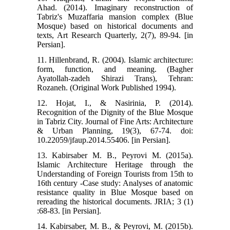
Ahad. (2014). Imaginary reconstruction of
Tabriz's Muzaffaria mansion complex (Blue
Mosque) based on historical documents and
texts, Art Research Quarterly, 2(7), 89-94. [in
Persian].
11. Hillenbrand, R. (2004). Islamic architecture:
form, function, and meaning. (Bagher
Ayatollah-zadeh Shirazi Trans), Tehran:
Rozaneh. (Original Work Published 1994).
12. Hojat, I., & Nasirinia, P. (2014).
Recognition of the Dignity of the Blue Mosque
in Tabriz City. Journal of Fine Arts: Architecture
& Urban Planning, 19(3), 67-74. doi:
10.22059/jfaup.2014.55406. [in Persian].
13. Kabirsaber M. B., Peyrovi M. (2015a).
Islamic Architecture Heritage through the
Understanding of Foreign Tourists from 15th to
16th century -Case study: Analyses of anatomic
resistance quality in Blue Mosque based on
rereading the historical documents. JRIA; 3 (1)
:68-83. [in Persian].
14. Kabirsaber, M. B., & Peyrovi, M. (2015b).