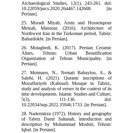
Archaeological Studies, 12(1), 243-261. doi:
10.22059/jarcs.2020.264467.142608. [in
Persian].
25. Moradi Miyab, Amin and Hosseinpour
Meizab, Mansour. (2016). Architecture of
Northwest Iran in the Turkoman period, Tabriz:
Bahardokht. [in Persian].
26. Motaghedi, K. (2017). Persian Ceramic
Altars, Tehran: Urban Beautification
Organization of Tehran Municipality. [in
Persian].
27. Motmaen, N., Nemati Babaylou, A., &
Salehi, H. (2021). Quranic inscriptions of
Mozaffariyeh (Kaboud) Mosque in Tabriz;,
study and analysis of verses in the context of its
time developments. Islamic Studies and Culture,
5(3), 111-136. doi:
10.22034/isqs.2022.35946.1733. [in Persian].
28. Nadermirza (1972). History and geography
of Tabriz Darul Saltanah, introduction and
description by Mohammad Moshiri, Tehran:
Iqbal. [in Persian].