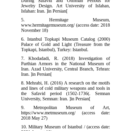
During Safavid and Ottoman Periods for
Jewelry Design. Art University of Isfahan,
Isfahan: Iran. ]in Persian[
5. Hermitage Museum,
www.hermitagemuseum.org/ (access date: 2018
November 18)
6. Istanbul Topkapi Museum Catalog (2000)
Palace of Gold and Light (Treasure from the
Topkapi, Istanbul), Turkey: Istanbul.
7. Khodadadi, R. (2018) Investigation of
Parthian Armors in the National Museum of
Iran. Azad University, Central Branch, Tehran:
Iran. ]in Persian[
8. Mehrabi, H. (2016) A research on the motifs
and lines of cold military weapons and tools in
the Safavid period (1502-1736(. Semnan
University, Semnan: Iran. ]in Persian[
9. Metropolitan Museum of Art,
https://www.metmuseum.org/ (access date:
2018 May 27)
10. Military Museum of Istanbul / (access date: