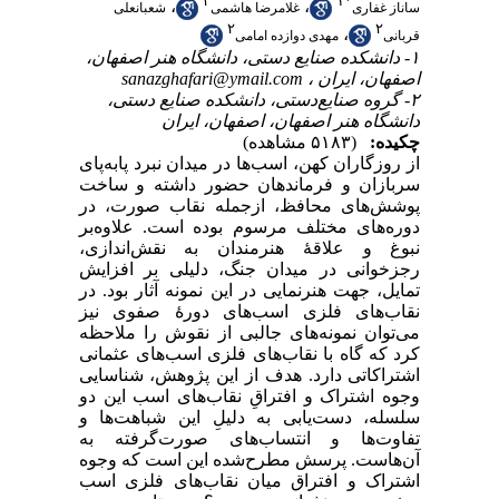
۲
۱
*
،
،
ساناز غفاری
غلامرضا هاشمی
شعبانعلی
۲
۲
،
قربانی
مهدی دوازده امامی
۱- دانشکده صنایع دستی، دانشگاه هنر اصفهان،
اصفهان، ایران ،
sanazghafari@ymail.com
۲- گروه صنایع‌دستی، دانشکده صنایع دستی،
دانشگاه هنر اصفهان، اصفهان، ایران
چکیده:
(۵۱۸۳ مشاهده)
از روزگاران کهن، اسب‌ها در میدان نبرد پابه‌پای
سربازان و فرماندهان حضور داشته و ساخت
پوشش‌های محافظ، ازجمله نقاب صورت، در
دوره‌های مختلف مرسوم بوده است. علاوه‌بر
نبوغ و علاقۀ هنرمندان به نقش‌اندازی،
رجزخوانی در میدان جنگ، دلیلی بر افزایش
تمایل، جهت هنرنمایی در این نمونه آثار بود. در
نقاب‌های فلزی اسب‌های دورۀ صفوی نیز
می‌توان نمونه‌های جالبی از نقوش را ملاحظه
کرد که گاه با نقاب‌های فلزی اسب‌های عثمانی
اشتراکاتی دارد. هدف از این پژوهش، شناسایی
وجوه اشتراک و افتراقِ نقاب‌های اسب این دو
سلسله، دست‌یابی به دلیلِ این شباهت‌ها و
تفاوت‌ها و انتساب‌های صورت‌گرفته به
آن‌هاست. پرسش مطرح‌شده این است که وجوه
اشتراک و افتراق میان نقاب‌های فلزی اسب