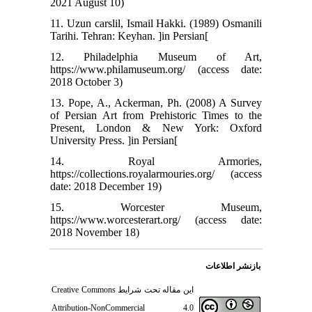
2021 August 10)
11. Uzun carslil, Ismail Hakki. (1989) Osmanili
Tarihi. Tehran: Keyhan. ]in Persian[
12. Philadelphia Museum of Art,
https://www.philamuseum.org/ (access date:
2018 October 3)
13. Pope, A., Ackerman, Ph. (2008) A Survey
of Persian Art from Prehistoric Times to the
Present, London & New York: Oxford
University Press. ]in Persian[
14. Royal Armories,
https://collections.royalarmouries.org/ (access
date: 2018 December 19)
15. Worcester Museum,
https://www.worcesterart.org/ (access date:
2018 November 18)
بازنشر اطلاعات
این مقاله تحت شرایط
Creative Commons
Attribution-NonCommercial 4.0