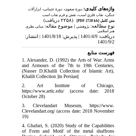
واژه‌های کلیدی:
،
،
دورۀ صفوی
دورۀ عثمانی
ابزارآلات
،
،
جنگی
نقاب فلزیِ اسب
نقش و فرم نقاب اسب
(۲۲۵۸ دریافت)
متن کامل
[PDF 2728 kb]
نوع مطالعه:
| موضوع مقاله:
پژوهشي
مبانی نظری
هنر اسلامی
دریافت: 1401/4/9 | پذیرش: 1401/8/18 | انتشار:
1401/9/2
فهرست منابع
1. Alexander, D. (1992) the Arts of War: Arms
and Armours of the 7th to 19th Centuries,
(Nasser D.Khalili Collection of Islamic Art),
Khalili Collection ]in Persian[
2. Art Institute of Chicago,
https://www.artic.edu/ (access date: 2018
October 28)
3. Clevelandart Museum, https://www.
Clevelandart.org/ (access date: 2018 November
19)
4. Ghafari, S. (2020) Study of the Capabilities
of Form and Motif of the metal shaffrons