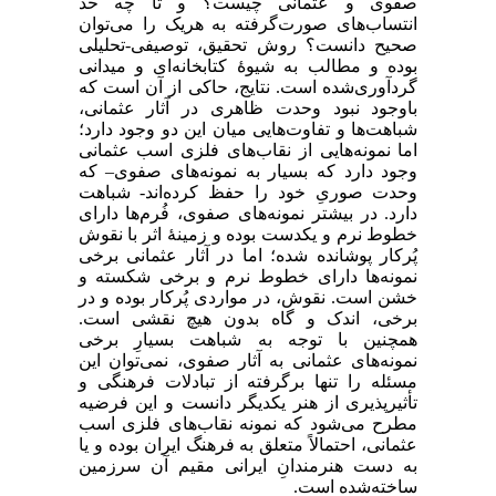
صفوی و عثمانی چیست؟ و تا چه حد
انتساب‌های صورت‌گرفته به هریک را می‌توان
صحیح دانست؟ روش تحقیق، توصیفی-تحلیلی
بوده و مطالب به شیوۀ کتابخانه‌ای و میدانی
گردآوری‌شده است. نتایج، حاکی از آن است که
باوجود نبود وحدت ظاهری در آثار عثمانی،
شباهت‌ها و تفاوت‌هایی میان این دو وجود دارد؛
اما نمونه‌هایی از نقاب‌های فلزی اسب عثمانی
وجود دارد که بسیار به نمونه‌های صفوی– که
وحدت صوریِ خود را حفظ کرده‌اند- شباهت
دارد. در بیشتر نمونه‌های صفوی، فُرم‌ها دارای
خطوط نرم و یکدست بوده و زمینۀ اثر با نقوش
پُرکار پوشانده شده؛ اما در آثار عثمانی برخی
نمونه‌ها دارای خطوط نرم و برخی شکسته و
خشن است. نقوش، در مواردی پُرکار بوده و در
برخی، اندک و گاه بدون هیچ نقشی است.
همچنین با توجه به شباهت بسیارِ برخی
نمونه‌های عثمانی به آثار صفوی، نمی‌توان این
مسئله را تنها برگرفته از تبادلات فرهنگی و
تأثیرپذیری از هنر یکدیگر دانست و این فرضیه
مطرح می‌شود که نمونه نقاب‌های فلزی اسب
عثمانی، احتمالاً متعلق به فرهنگ ایران بوده و یا
به دست هنرمندانِ ایرانی مقیم آن سرزمین
ساخته‌شده است.