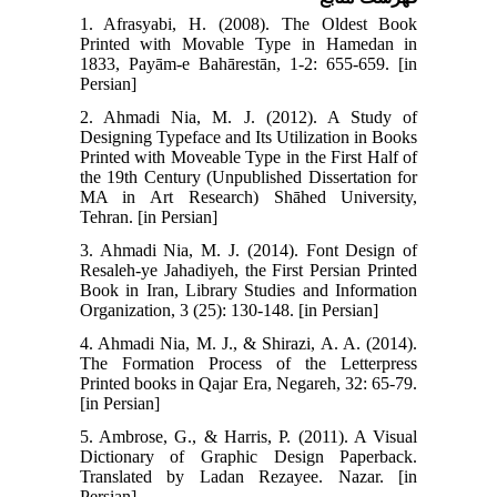
1. Afrasyabi, H. (2008). The Oldest Book
Printed with Movable Type in Hamedan in
1833, Payām-e Bahārestān, 1-2: 655-659. [in
Persian]
2. Ahmadi Nia, M. J. (2012). A Study of
Designing Typeface and Its Utilization in Books
Printed with Moveable Type in the First Half of
the 19th Century (Unpublished Dissertation for
MA in Art Research) Shāhed University,
Tehran. [in Persian]
3. Ahmadi Nia, M. J. (2014). Font Design of
Resaleh-ye Jahadiyeh, the First Persian Printed
Book in Iran, Library Studies and Information
Organization, 3 (25): 130-148. [in Persian]
4. Ahmadi Nia, M. J., & Shirazi, A. A. (2014).
The Formation Process of the Letterpress
Printed books in Qajar Era, Negareh, 32: 65-79.
[in Persian]
5. Ambrose, G., & Harris, P. (2011). A Visual
Dictionary of Graphic Design Paperback.
Translated by Ladan Rezayee. Nazar. [in
Persian]