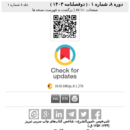
دوره ۸، شماره ۱ - ( دوفصلنامه ۱۴۰۳ )
جلد ۸ شماره ۱
|
صفحات ۱۱۰-۸۷
برگشت به فهرست نسخه ها
‎ 10.61186/jic.8.1.276
تایپ‌فیس «امین‌الشرع»: شاخص کتاب‌های چاپ سربی تبریز
(۱۲۴۳-۱۲۵۲ ق.)