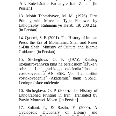
'Atf. Enteshārat-e Farhang-e Iran Zamin. [in
Persian]
13. Mohit Tabatabayee, M. M. (1976). First
Printing with Moveable Type, Followed by
Lithography, Rahnama-ye Ketab, 19: 208-212.
[in Persian]
14. Qasemi, S. F. (2001). The History of Iranian
Press, the Era of Mohammad Shah and Naser
al-Din Shah. Ministry of Culture and Islamic
Guidance. [in Persian]
15. Shcheglova, O. P. (1975). Katalog
litografirovannykh knig na persidskom i︠a︡zyke v
sobranii Leningradskogo otdelenii︠a︡ Instituta
vostokovedenii︠a︡ AN SSR. Vol. 1-2. Institut
vostokovedenii͡a︡ (Akademii͡a︡ nauk SSSR).
Leningradskoe otdelenie.
16. Shcheglova, O. P. (2009). The History of
Lithographed Printing in Iran. Translated by
Parvin Monzavi. Mo'en. [in Persian]
17. Soltani, P., & Rastin, F. (2000). A
Cyclopedic Dictionary of ‭‭Library and