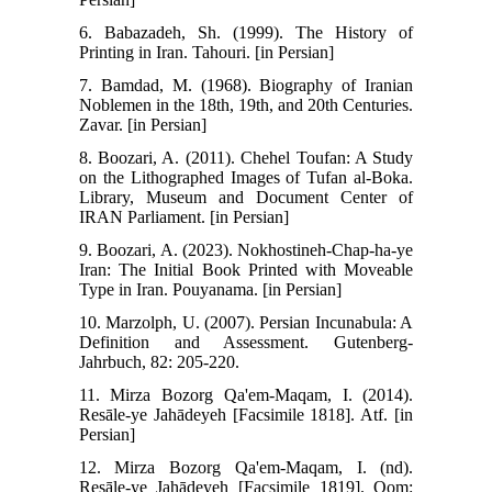
6. Babazadeh, Sh. (1999). The History of
Printing in Iran. Tahouri. [in Persian]
7. Bamdad, M. (1968). Biography of Iranian
Noblemen in the 18th, 19th, and 20th Centuries.
Zavar. [in Persian]
8. Boozari, A. (2011). Chehel Toufan: A Study
on the Lithographed Images of Tufan al-Boka.
Library, Museum and Document Center of
IRAN Parliament. [in Persian]
9. Boozari, A. (2023). Nokhostineh-Chap-ha-ye
Iran: The Initial Book Printed with Moveable
Type in Iran. Pouyanama. [in Persian]
10. Marzolph, U. (2007). Persian Incunabula: A
Definition and Assessment. Gutenberg-
Jahrbuch, 82: 205-220.
11. Mirza Bozorg Qa'em-Maqam, I. (2014).
Resāle-ye Jahādeyeh [Facsimile 1818]. Atf. [in
Persian]
12. Mirza Bozorg Qa'em-Maqam, I. (nd).
Resāle-ye Jahādeyeh [Facsimile 1819]. Qom: