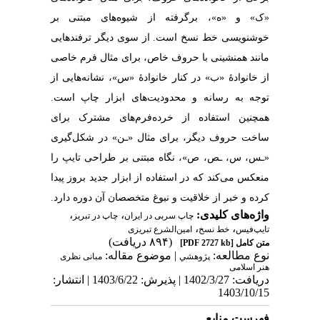
«ک» و «ه»، برگرفته از شیوه‌های مبتنی بر
خوشنویسی خط نسخ است. از سوی دیگر ترفندهایی
مانند همنشینی با حروف خاص، برای مثال فرم خاصی
از خانوادۀ «ب» در کنار خانوادۀ «س»، نشانه‌هایی از
توجه به رسانه و محدودیت‌های ابزار چاپ است.
همچنین استفاده از خرده‌فرم‌های مشترک برای
ساخت حروف دیگر، برای مثال «ـن» در شکل‌گیری
«ـس، س، ـص، ص»، نگاه مبتنی بر طراحی تایپ‌ را
منعکس می‌کند که در استفاده از ابزار جدید بروز پیدا
کرده و خبر از خلاقیت و نبوغ متخصصان آن دوره دارد.
،
،
واژه‌های کلیدی:
چاپ سربی در ایران
چاپ در تبریز
،
،
تایپ‌فیس
خط نسخ
امین‌الشرع تبریزی
(۸۹۴ دریافت)
[PDF 2727 kb]
متن کامل
نوع مطالعه:
| موضوع مقاله:
پژوهشي
مبانی نظری
هنر اسلامی
دریافت: 1402/3/27 | پذیرش: 1403/6/22 | انتشار:
1403/10/15
فهرست منابع