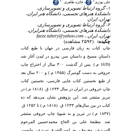
۲
*
۱
،
علی بوذری
فائزه طاهری
۱- گروه ارتباط تصویری و تصویرسازی،
دانشکدۀ هنرهای تجسمی، دانشگاه هنر ایران،
تهران، ایران
۲- گروه ارتباط تصویری و تصویرسازی،
دانشکدۀ هنرهای تجسمی، دانشگاه هنرایران،
faeze.tahery@yahoo.com
تهران، ایران ،
چکیده:
(۲۵۹۲ مشاهده)
چاپ کتاب به زبان فارسی در جهان با طبع کتاب
داستانِ مسیح و داستانِ سن پیدرو در لیدن آغاز شد
(1639 م.). پس از گذشت ۳۰۰ سال از اختراع چاپ
حروفی به دست گوتنبرگ (۱۴۵۵ م.) و ۲۰۰ سال بعد
از طبع نخستین کتاب چاپی فارسی، نخستین کتاب
چاپ حروفی در ایران در سال ۱۲۳۳ ق. (۱۸۱۸ م.) در
تبریز منتشر شد. این پژوهش نشان می‌دهد که ده
کتاب در بین سال‌های ۱۲۳۳ ق. (۱۸۱۸ م.) تا ۱۲۵۲ ق.
(۱۸۳۷ م.) در تبریز و به شیوۀ چاپ حروفی منتشر
شد. مطبعۀ علی بن الحاج محمدحسین المرحوم
التبریزی، معروف به امین‌الشرع تبریزی، واپسین