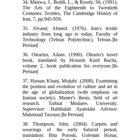
34. Miniwa, J., Beddi, L., & Roody, Sh. (1991):
The Arts of the Eighteenth to Twentieth
Centuries: Textiles, The Cambridge History of
Iran, 7, pp.945-959.
35. Alvand, Ahmed. (1976). Iran's textile
industry from long ago to today, Faculty of
Technology (Tehran Polytechnic), Tehran.]In
Persian[
36. Olearius, Adam. (1990). Oleario's travel
book, translated by Hossein Kurd Bacha,
volume 2, book publication for everyone.]In
Persian[
37. Hassan Khani, Mojtabi .(2008). Examining
the position and evolution of culture and art in
the age of globalization (with emphasis on
Iranian society). Master's thesis, field of art
research. Tarbiat Modares University.
Supervisor: Habibalah Ayatolahi Advisor:
Mahmoud Tavousi.]In Persian[
38. Thompson, John. (2004). Carpets and
weavings of the early Safavid period,
translation: Bita Porosh, Golestan Honar,