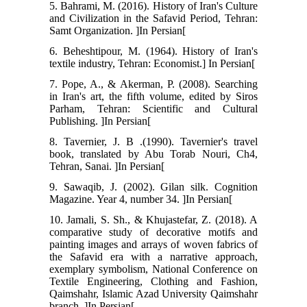
5. Bahrami, M. (2016). History of Iran's Culture
and Civilization in the Safavid Period, Tehran:
Samt Organization. ]In Persian[
6. Beheshtipour, M. (1964). History of Iran's
textile industry, Tehran: Economist.] In Persian[
7. Pope, A., & Akerman, P. (2008). Searching
in Iran's art, the fifth volume, edited by Siros
Parham, Tehran: Scientific and Cultural
Publishing. ]In Persian[
8. Tavernier, J. B .(1990). Tavernier's travel
book, translated by Abu Torab Nouri, Ch4,
Tehran, Sanai. ]In Persian[
9. Sawaqib, J. (2002). Gilan silk. Cognition
Magazine. Year 4, number 34. ]In Persian[
10. Jamali, S. Sh., & Khujastefar, Z. (2018). A
comparative study of decorative motifs and
painting images and arrays of woven fabrics of
the Safavid era with a narrative approach,
exemplary symbolism, National Conference on
Textile Engineering, Clothing and Fashion,
Qaimshahr, Islamic Azad University Qaimshahr
branch. ]In Persian[