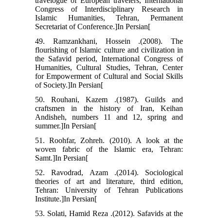
travelogue of European travelers, International
Congress of Interdisciplinary Research in
Islamic Humanities, Tehran, Permanent
Secretariat of Conference.]In Persian[
49. Ramzankhani, Hossein .(2008). The
flourishing of Islamic culture and civilization in
the Safavid period, International Congress of
Humanities, Cultural Studies, Tehran, Center
for Empowerment of Cultural and Social Skills
of Society.]In Persian[
50. Rouhani, Kazem .(1987). Guilds and
craftsmen in the history of Iran, Keihan
Andisheh, numbers 11 and 12, spring and
summer.]In Persian[
51. Roohfar, Zohreh. (2010). A look at the
woven fabric of the Islamic era, Tehran:
Samt.]In Persian[
52. Ravodrad, Azam .(2014). Sociological
theories of art and literature, third edition,
Tehran: University of Tehran Publications
Institute.]In Persian[
53. Solati, Hamid Reza .(2012). Safavids at the