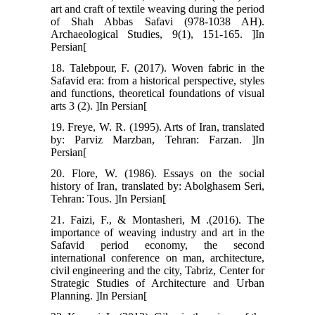
art and craft of textile weaving during the period
of Shah Abbas Safavi (978-1038 AH).
Archaeological Studies, 9(1), 151-165. ]In
Persian[
18. Talebpour, F. (2017). Woven fabric in the
Safavid era: from a historical perspective, styles
and functions, theoretical foundations of visual
arts 3 (2). ]In Persian[
19. Freye, W. R. (1995). Arts of Iran, translated
by: Parviz Marzban, Tehran: Farzan. ]In
Persian[
20. Flore, W. (1986). Essays on the social
history of Iran, translated by: Abolghasem Seri,
Tehran: Tous. ]In Persian[
21. Faizi, F., & Montasheri, M .(2016). The
importance of weaving industry and art in the
Safavid period economy, the second
international conference on man, architecture,
civil engineering and the city, Tabriz, Center for
Strategic Studies of Architecture and Urban
Planning. ]In Persian[