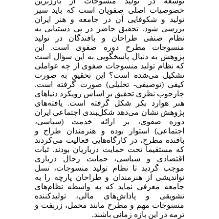
توسعه در تولید منسوجات از بارزترین
خصوصیات اصلی صفویان است که باید سیر
تولید و شکوفایی آن در جامعه و هنر ایران
بررسی شود. تحقیق حاضر در پی دستیابی به
نظام صنفی طراحان و بافندگان در تولید
منسوجات مطرح دوره صفوی است. این
پژوهش به دنبال پاسخگویی به این سؤال است
که نظام تولید منسوجات صفوی از چه عواملی
تشکیل می‌شده است؟ این تحقیق به صورت
کیفی (توصیفی- تحلیلی) صورت گرفته ‌است.
چارچوب نظری تحقیق بر اساس رویکرد دنیاهای
هنر هوارد بکر شکل گرفته ‌است. یافته‌های
پژوهش نشان می‌دهد شکل‌‍بندی اجتماعی ایران
دوره صفوی، بر ارائه خدمت (سیاسی،
اجتماعی) استوار بوده و هنرمندان طراح و
بافنده مطرح، در کارگاه‌هایی فعالیت می‌کردند
که مستقیماً تحت حمایت درباریان بودند. ثبات
اقتصادی و سیاسی، حمایت رجال درباری
موجب گردید تا نظام تولید منسوجات، نسل
نواندیشی از هنرمندان و طراحان پارچه را به
جامعه معرفی نماید که به واسطه نظام‌های
تشویقی و پاداش‌های مالی، تولیدکننده
منسوجات مهم و مطرح مانند مخمل، زربفت و
ترمه در این بازه زمانی باشند.