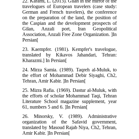
22. Karami, L. (2013). Gilan in the mirror of the
travelogues of European travelers (case study:
German and French travelers), the conference
on the preparation of the land, the position of
the Caspian and the development prospects of
Gilan, Anzali port, Iran Geopolitical
Association, Anzali Free Zone Organization. ]In
Persian[
23. Kaempfer. (1981). Kempfer's travelogue,
translated by Kikavos Jahandari, Tehran:
Kharazmi.] In Persian[
24. Mirza Samia. (1989). Taqreh al-Muluk, to
the effort of Mohammad Debir Siyaghi, Ch2,
Tehran, Amir Kabir. ]In Persian[
25. Mizra Rafia. (1969). Dastur al-Muluk, with
the efforts of scholar Mohammad Taqi, Tehran
Literature School magazine supplement, year
61, numbers 5 and 6. ]In Persian[
26. Minorsky, V. (1989). Administrative
organization of the Safavid government,
translated by Masoud Rajab Niya, Ch2, Tehran,
Amir Kabir. ]In Persian[