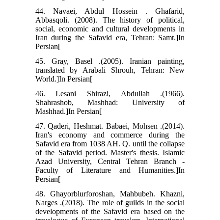
44. Navaei, Abdul Hossein . Ghafarid,
Abbasqoli. (2008). The history of political,
social, economic and cultural developments in
Iran during the Safavid era, Tehran: Samt.]In
Persian[
45. Gray, Basel .(2005). Iranian painting,
translated by Arabali Shrouh, Tehran: New
World.]In Persian[
46. Lesani Shirazi, Abdullah .(1966).
Shahrashob, Mashhad: University of
Mashhad.]In Persian[
47. Qaderi, Heshmat. Babaei, Mohsen .(2014).
Iran's economy and commerce during the
Safavid era from 1038 AH. Q. until the collapse
of the Safavid period. Master's thesis. Islamic
Azad University, Central Tehran Branch -
Faculty of Literature and Humanities.]In
Persian[
48. Ghayorblurforoshan, Mahbubeh. Khazni,
Narges .(2018). The role of guilds in the social
developments of the Safavid era based on the