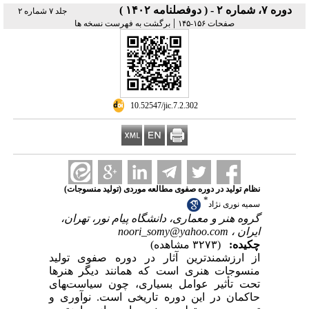
دوره ۷، شماره ۲ - ( دوفصلنامه ۱۴۰۲ )
جلد ۷ شماره ۲
|
صفحات ۱۵۶-۱۴۵
برگشت به فهرست نسخه ها
‎ 10.52547/jic.7.2.302
نظام تولید در دوره صفوی مطالعه موردی (تولید منسوجات)
*
سمیه نوری نژاد
گروه هنر و معماری، دانشگاه پیام نور، تهران،
noori_somy@yahoo.com
ایران ،
چکیده:
(۳۲۷۳ مشاهده)
از ارزشمندترین آثار در دوره صفوی تولید
منسوجات هنری است که همانند دیگر هنرها
تحت تأثیر عوامل بسیاری، چون سیاست‌‍های
حاکمان در این دوره تاریخی است. نوآوری و