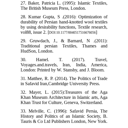
27. Baker, Patricia L. (1995): Islamic Textiles,
The British Museum Press, London.
28. Kumar Gupta, S .(2016): Optimization of
durability of Persian hand-knotted wool textiles
by using desirability functions, Textile research,
vol88, issue 2. [
]
DOI:10.1177/0040517516676056
29. Gruwdach, J., & Barnard, N .(2011):
Traditional persian Textiles, Thames and
HudSon, London.
30. Hamel. T. (2017). Travel,
Voyages.and.travels, Iran, India, America,
London: Printed by W. Stansby, and J. Bloom.
31. Matthee, R. P. (2014). The Politics of Trade
in Safavid Iran,Cambridge University Press.
32. Mayer, L. (2015):Treasures of the Aga
Khan Museum Architecture in Islamic arts, Aga
Khan Trust for Culture, Geneva, Switzerland.
33. Melville, C. (1996): Safavid Persia, The
History and Politics of an Islamic Society, B.
Tauris & Co Ltd Publishers London, New York.