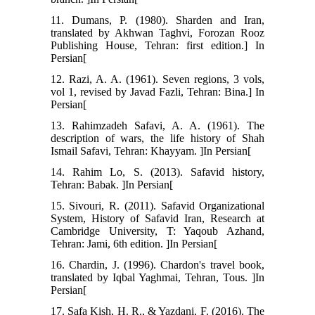
11. Dumans, P. (1980). Sharden and Iran,
translated by Akhwan Taghvi, Forozan Rooz
Publishing House, Tehran: first edition.] In
Persian[
12. Razi, A. A. (1961). Seven regions, 3 vols,
vol 1, revised by Javad Fazli, Tehran: Bina.] In
Persian[
13. Rahimzadeh Safavi, A. A. (1961). The
description of wars, the life history of Shah
Ismail Safavi, Tehran: Khayyam. ]In Persian[
14. Rahim Lo, S. (2013). Safavid history,
Tehran: Babak. ]In Persian[
15. Sivouri, R. (2011). Safavid Organizational
System, History of Safavid Iran, Research at
Cambridge University, T: Yaqoub Azhand,
Tehran: Jami, 6th edition. ]In Persian[
16. Chardin, J. (1996). Chardon's travel book,
translated by Iqbal Yaghmai, Tehran, Tous. ]In
Persian[
17. Safa Kish, H. R., & Yazdani, F. (2016). The