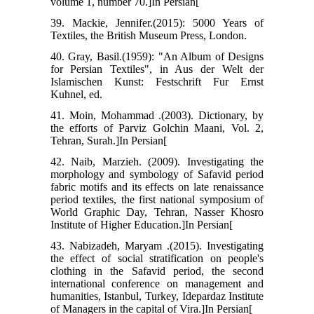
volume 1, number 70.]In Persian[
39. Mackie, Jennifer.(2015): 5000 Years of
Textiles, the British Museum Press, London.
40. Gray, Basil.(1959): "An Album of Designs
for Persian Textiles", in Aus der Welt der
Islamischen Kunst: Festschrift Fur Ernst
Kuhnel, ed.
41. Moin, Mohammad .(2003). Dictionary, by
the efforts of Parviz Golchin Maani, Vol. 2,
Tehran, Surah.]In Persian[
42. Naib, Marzieh. (2009). Investigating the
morphology and symbology of Safavid period
fabric motifs and its effects on late renaissance
period textiles, the first national symposium of
World Graphic Day, Tehran, Nasser Khosro
Institute of Higher Education.]In Persian[
43. Nabizadeh, Maryam .(2015). Investigating
the effect of social stratification on people's
clothing in the Safavid period, the second
international conference on management and
humanities, Istanbul, Turkey, Idepardaz Institute
of Managers in the capital of Vira.]In Persian[