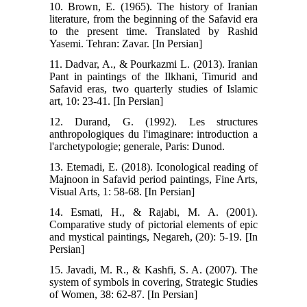
10. Brown, E. (1965). The history of Iranian
literature, from the beginning of the Safavid era
to the present time. Translated by Rashid
Yasemi. Tehran: Zavar. [In Persian]
11. Dadvar, A., & Pourkazmi L. (2013). Iranian
Pant in paintings of the Ilkhani, Timurid and
Safavid eras, two quarterly studies of Islamic
art, 10: 23-41. [In Persian]
12. Durand, G. (1992). Les structures
anthropologiques du l'imaginare: introduction a
l'archetypologie; generale, Paris: Dunod.
13. Etemadi, E. (2018). Iconological reading of
Majnoon in Safavid period paintings, Fine Arts,
Visual Arts, 1: 58-68. [In Persian]
14. Esmati, H., & Rajabi, M. A. (2001).
Comparative study of pictorial elements of epic
and mystical paintings, Negareh, (20): 5-19. [In
Persian]
15. Javadi, M. R., & Kashfi, S. A. (2007). The
system of symbols in covering, Strategic Studies
of Women, 38: 62-87. [In Persian]