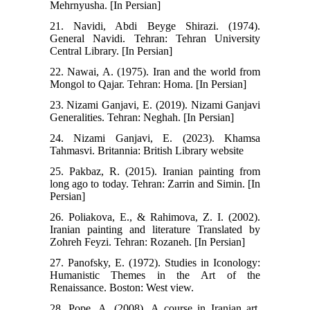
Mehrnyusha. [In Persian]
21. Navidi, Abdi Beyge Shirazi. (1974).
General Navidi. Tehran: Tehran University
Central Library. [In Persian]
22. Nawai, A. (1975). Iran and the world from
Mongol to Qajar. Tehran: Homa. [In Persian]
23. Nizami Ganjavi, E. (2019). Nizami Ganjavi
Generalities. Tehran: Neghah. [In Persian]
24. Nizami Ganjavi, E. (2023). Khamsa
Tahmasvi. Britannia: British Library website
25. Pakbaz, R. (2015). Iranian painting from
long ago to today. Tehran: Zarrin and Simin. [In
Persian]
26. Poliakova, E., & Rahimova, Z. I. (2002).
Iranian painting and literature Translated by
Zohreh Feyzi. Tehran: Rozaneh. [In Persian]
27. Panofsky, E. (1972). Studies in Iconology:
Humanistic Themes in the Art of the
Renaissance. Boston: West view.
28. Pope, A. (2008). A course in Iranian art.