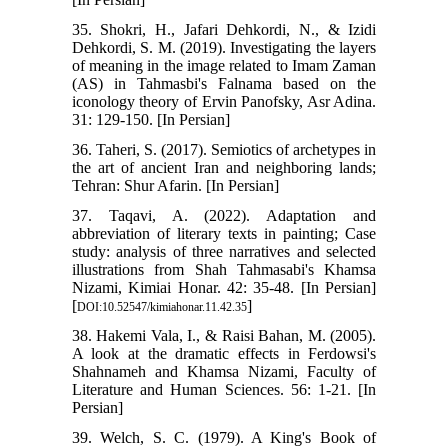
35. Shokri, H., Jafari Dehkordi, N., & Izidi
Dehkordi, S. M. (2019). Investigating the layers
of meaning in the image related to Imam Zaman
(AS) in Tahmasbi's Falnama based on the
iconology theory of Ervin Panofsky, Asr Adina.
31: 129-150. [In Persian]
36. Taheri, S. (2017). Semiotics of archetypes in
the art of ancient Iran and neighboring lands;
Tehran: Shur Afarin. [In Persian]
37. Taqavi, A. (2022). Adaptation and
abbreviation of literary texts in painting; Case
study: analysis of three narratives and selected
illustrations from Shah Tahmasabi's Khamsa
Nizami, Kimiai Honar. 42: 35-48. [In Persian]
[
]
DOI:10.52547/kimiahonar.11.42.35
38. Hakemi Vala, I., & Raisi Bahan, M. (2005).
A look at the dramatic effects in Ferdowsi's
Shahnameh and Khamsa Nizami, Faculty of
Literature and Human Sciences. 56: 1-21. [In
Persian]
39. Welch, S. C. (1979). A King's Book of