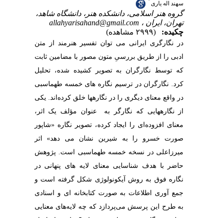
*
سهند اله یاری
گروه هنر اسلامی، دانشکده هنر، دانشگاه شاهد،
allahyarisahand@gmail.com
تهران، ایران ،
چکیده:
(۲۹۹۹ مشاهده)
در نگارگری ایرانی می توان تفسیر هنرمند از متن
ادبی را از طریق بررسیِ متون مصور با مضامین ثابت
که توسط نگارگران به تصویر کشیده شده، تحلیل
کرد. نگارگران در ترسیم نگاره های خمسه طهماسبی
در واقع معنای دیگری را در نگاره‎ها خلق کرده‌اند. یکی
از نگاره‎هایی که نگارگر به عنوان مؤلف یک اثر،
معنای افزوده‌ای را ایجاد کرده، تصویر نگاره «شاپور
صورت خسرو را به شیرین نشان می دهد» اثر
میرزاعلی در نسخه خمسه طهماسبی است. پژوهش
حاضر با هدف شناسایی معنای لایه های پنهانی در
نگاره فوق به روش آیکونولوژی شکل گرفته است و
جمع آوری اطلاعات به صورت کتابخانه ای و اسنادی
به طرح این پرسش می‌پردازد که چه لایه‌های معنایی