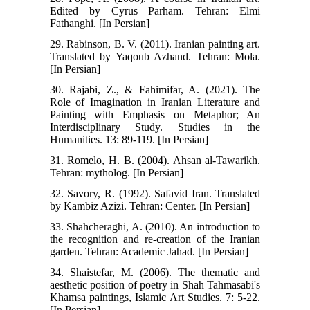
Edited by Cyrus Parham. Tehran: Elmi
Fathanghi. [In Persian]
29. Rabinson, B. V. (2011). Iranian painting art.
Translated by Yaqoub Azhand. Tehran: Mola.
[In Persian]
30. Rajabi, Z., & Fahimifar, A. (2021). The
Role of Imagination in Iranian Literature and
Painting with Emphasis on Metaphor; An
Interdisciplinary Study. Studies in the
Humanities. 13: 89-119. [In Persian]
31. Romelo, H. B. (2004). Ahsan al-Tawarikh.
Tehran: mytholog. [In Persian]
32. Savory, R. (1992). Safavid Iran. Translated
by Kambiz Azizi. Tehran: Center. [In Persian]
33. Shahcheraghi, A. (2010). An introduction to
the recognition and re-creation of the Iranian
garden. Tehran: Academic Jahad. [In Persian]
34. Shaistefar, M. (2006). The thematic and
aesthetic position of poetry in Shah Tahmasabi's
Khamsa paintings, Islamic Art Studies. 7: 5-22.
[In Persian]