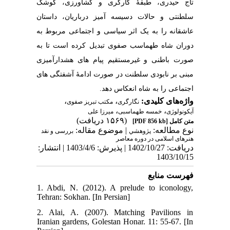
تاج حیدری، طبقۀ کارگری و کشاورزی، کوشک
سلطنتی و حالات دسیسه آمیز درباریان، داستان
عاشقانه را به یک اثر سیاسی و اجتماعی مربوط به
دوران شاه طهماسب صفوی تبدیل کرده است تا به
‌صورت باطنی و غیرمستقیم پیام های هشدارآمیزی
مبنی بر نابودی سلطنت در صورت ادامۀ آشفتگی های
اجتماعی را به شاه انعکاس دهد.
،
،
واژه‌های کلیدی:
نگارگری
مکتب تبریز صفوی
،
،
آیکونولوژی
خمسه طهماسبی
میرزا علی
(۱۵۶۹ دریافت)
[PDF 856 kb]
متن کامل
نوع مطالعه:
| موضوع مقاله:
پژوهشي
بررسی و نقد
هنرهای اسلامی در دوره معاصر
دریافت: 1402/10/27 | پذیرش: 1403/4/6 | انتشار:
1403/10/15
فهرست منابع
1. Abdi, N. (2012). A prelude to iconology,
Tehran: Sokhan. [In Persian]
2. Alai, A. (2007). Matching Pavilions in
Iranian gardens, Golestan Honar. 11: 55-67. [In