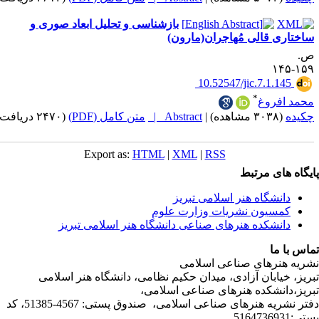
بازشناسی و تحلیل ابعاد صوری و
قالی مُهاجران(مارون)
‎ 10.52547/jic.7.1
*
روغ
|
Abstract |
متن کامل (PDF)
(۲۴۷۰ دریافت)
Export as:
HTML
|
XML
|
RSS
ی مرتبط
شگاه هنر اسلامی تبریز
یون نشریات وزارت علوم
شکده هنرهای صناعی دانشگاه هنر اسلامی تبریز
ا
رهای صناعی اسلامی
ابان آزادی، میدان حکیم نظامی، دانشگاه هنر اسلامی
نشکده هنرهای صناعی اسلامی،
دفتر نشریه هنرهای صناعی اسلامی، صندوق پستی: 4567-51385، کد