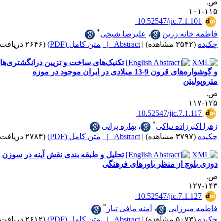
‎ 10.52547/jic.7.1
*
انه زرین
،
علیرضا شیخی
|
Abstract |
متن کامل (PDF)
(۲۶۴۶ دریافت)
تکنیک‌های ساخت و تزیین درانگشتری‌‌ها
و گوشواره‌های قرون 9-13 میلادی در ایران موجود در موزه‌
تن
‎ 10.52547/jic.7.1
*
رزاده نیاکی
،
بهاره براتی
|
Abstract |
متن کامل (PDF)
(۲۷۸۳ دریافت)
تحلیل و طبقه بندی نقش آینه در سوزن
چ از منظر باورهای فرهنگی
‎ 10.52547/jic.7.1
*
یرزایی
،
آمنه مافی تبار
|
Abstract |
متن کامل (PDF)
(۲۶۱۲ دریافت)