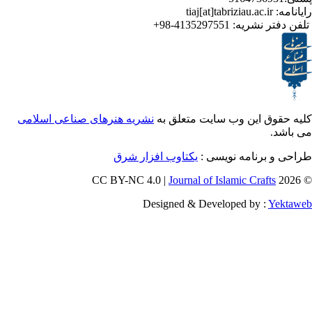
ر نشریه:
4135297551-98+
ق این وب سایت متعلق به
نشریه هنرهای صناعی اسلامی
برنامه نویسی :
یکتاوب افزار شرق
Journal of Islamic Craf
Designed & Developed by :