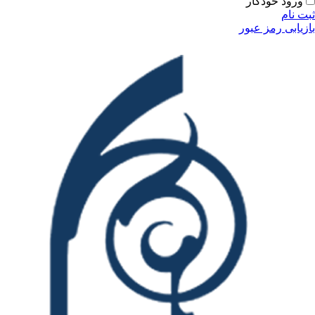
ودکار
مز عبور