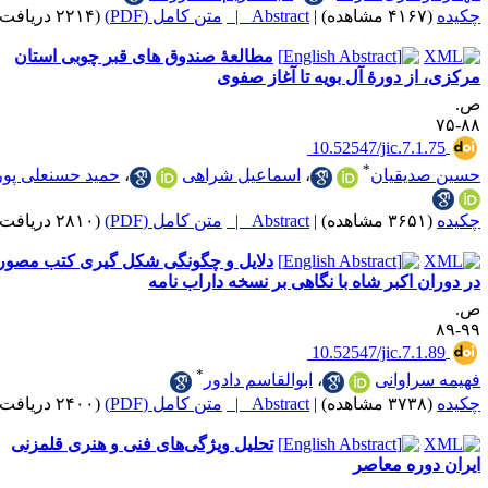
|
Abstract |
متن کامل (PDF)
(۲۲۱۴ دریافت)
مطالعۀ صندوق های قبر چوبی استان
ز دورۀ آل بویه تا آغاز صفوی
‎ 10.52547/jic.7.
*
یقیان
،
اسماعیل شراهی
،
حمید حسنعلی پور
|
Abstract |
متن کامل (PDF)
(۲۸۱۰ دریافت)
دلایل و چگونگی شکل گیری کتب مصور
 اکبر شاه با نگاهی بر نسخه داراب نامه
‎ 10.52547/jic.7.
*
راوانی
،
ابوالقاسم دادور
|
Abstract |
متن کامل (PDF)
(۲۴۰۰ دریافت)
تحلیل ویژگی‌های فنی و هنری قلمزنی
ره معاصر