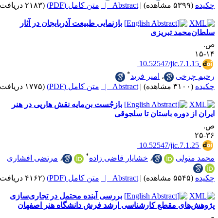
|
Abstract |
متن کامل (PDF)
(۲۱۸۳ دریافت)
بازنمایی طبیعت آذربایجان در آثار
حمد تبریزی
‎ 10.52547/jic.7.
*
رخی
،
امیر فرید
|
Abstract |
متن کامل (PDF)
(۱۷۷۵ دریافت)
بازجُست بن‌مایه‌ نقش هارپی در هنر
 دوره باستان تا سلجوقی
‎ 10.52547/jic.7.
*
ولی
،
خشایار قاضی زاده
،
مرتضی افشاری
|
Abstract |
متن کامل (PDF)
(۴۱۶۲ دریافت)
بررسی آینده محتمل در تجاری‌سازی
ای مقطع کارشناسی ارشد فرش دانشگاه هنر اصفهان