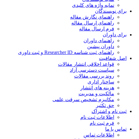
نمایه واژه های کلیدی
ی نویسندگان
راهنمای نگارش مقاله
راهنمای ارسال مقاله
فرم ارسال مقاله
ی داوران
راهنمای داوران
داوران پیشین
راهنمای ثبت شناسه Researcher ID و ثبت داوری
 شفافیت
قواعد اخلاقی انتشار مقالات
سیاست دسترسی آزاد
روند بررسی مقالات
ساختار اداری
هزینه های انتشار
مالکیت و مدیریت
ﻣﮑﺎﻧﯿﺰم ﺗﺸﺨﯿﺺ ﺳﺮﻗﺖ ﻋﻠﻤﯽ
حق تکثیر
 نام و اشتراک
اطلاعات ثبت نام
فرم ثبت نام
س با ما
اطلاعات تماس