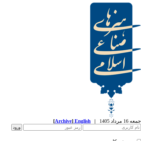
[
Archive
]
English
|