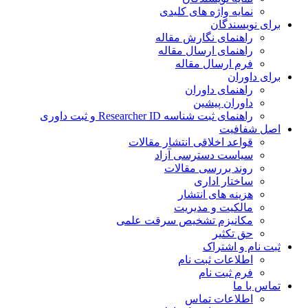
نمایه واژه های کلیدی
ی نویسندگان
راهنمای نگارش مقاله
راهنمای ارسال مقاله
فرم ارسال مقاله
ی داوران
راهنمای داوران
داوران پیشین
راهنمای ثبت شناسه Researcher ID و ثبت داوری
 شفافیت
قواعد اخلاقی انتشار مقالات
سیاست دسترسی آزاد
روند بررسی مقالات
ساختار اداری
هزینه های انتشار
مالکیت و مدیریت
ﻣﮑﺎﻧﯿﺰم ﺗﺸﺨﯿﺺ ﺳﺮﻗﺖ ﻋﻠﻤﯽ
حق تکثیر
 نام و اشتراک
اطلاعات ثبت نام
فرم ثبت نام
س با ما
اطلاعات تماس