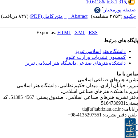
‎ 10.61186/jic.8.1
*
ورمختار
|
Abstract |
متن کامل (PDF)
(۸۴۷ دریافت)
Export as:
HTML
|
XML
|
RSS
ی مرتبط
شگاه هنر اسلامی تبریز
یون نشریات وزارت علوم
شکده هنرهای صناعی دانشگاه هنر اسلامی تبریز
ا
رهای صناعی اسلامی
ابان آزادی، میدان حکیم نظامی، دانشگاه هنر اسلامی
نشکده هنرهای صناعی اسلامی،
دفتر نشریه هنرهای صناعی اسلامی، صندوق پستی: 4567-51385، کد
ر نشریه:
4135297551-98+