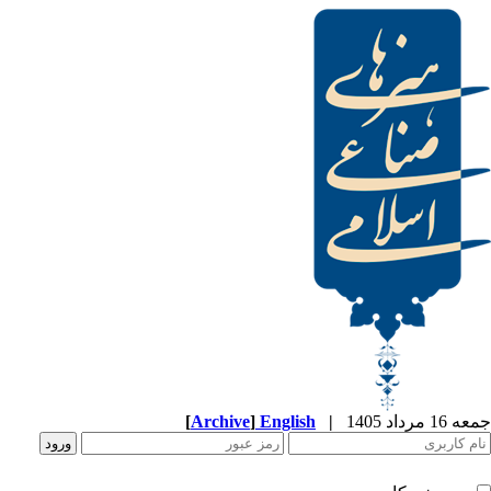
[
Archive
]
English
|