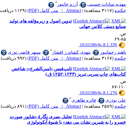
*
ادات حسینی
،
آرزو خانپور
|
Abstract |
متن کامل (PDF)
(۱۱۲۹ دریافت)
تدوین اصول و زیرمؤلفه های تولید
ستی کلاس جهانی
‎ 10.61186/jic.8.1
*
مانپور
،
مهدی کشاورز افشار
،
سپهر قاضی نوری
|
Abstract |
متن کامل (PDF)
(۹۹۲ دریافت)
تایپ‌فیس «امین‌الشرع»: شاخص
پ سربی تبریز (۱۲۴۳-۱۲۵۲ ق.)
‎ 10.61186/jic.8.1
*
ری
،
فائزه طاهری
|
Abstract |
متن کامل (PDF)
(۸۹۱ دریافت)
تحلیل بصری نگارۀ «شاپور صورت
به شیرین نشان می دهد» با شیوۀ آیکونولوژی