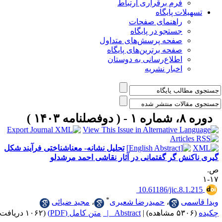
فرم برقراری ارتباط
یلات پایگاه
راهنمای صفحات
جستجو در پایگاه
صفحه پرسش‌های متداول
صفحه برترین‌های پایگاه
اطلاع‌رسانی به دوستان
اخبار نشریه
مه ۱۴۰۳ )
تحلیل نشانه- معناشناختی فرآیند شکل
نش گر گفتمانی در آثار نقاشی احمد مرشدلو
‎ 10.61186/jic.8.1
*
سمی
،
حمیدرضا شعیری
،
مجید ضیائی
|
Abstract |
متن کامل (PDF)
(۱۰۶۲ دریافت)