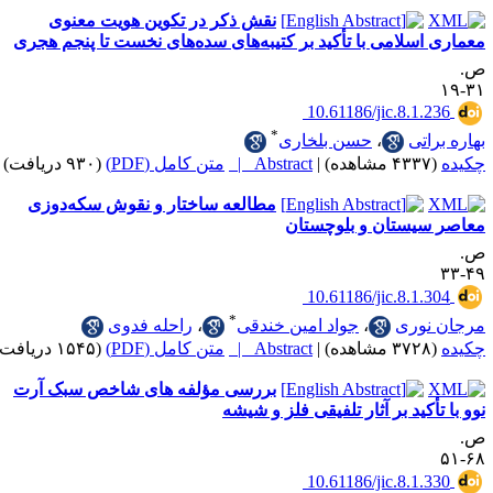
نقش ذکر در تکوین هویت معنوی
سلامی با تأکید بر کتیبه‌های سده‌های نخست تا پنجم هجری
‎ ‎10.61186/jic.8.1
*
تی
،
حسن بلخاری
|
Abstract |
متن کامل (PDF)
(۹۳۰ دریافت)
مطالعه ساختار و نقوش سکه‌دوزی
یستان و بلوچستان
‎ ‎10.61186/jic.8.1
*
وری
،
جواد امین خندقی
،
راحله فدوی
|
Abstract |
متن کامل (PDF)
(۱۵۴۵ دریافت)
بررسی مؤلفه های شاخص سبک آرت
کید بر آثار تلفیقی فلز و شیشه
‎ 10.61186/jic.8.1