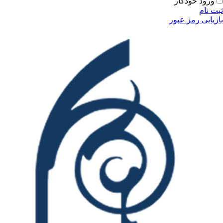
ودکار
مز عبور