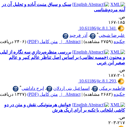
سبک و سیاق منبت آباده و تحلیل آن در
م‌شناسی
‎ 10.61186/jic.8.1
*
شیخی
،
آذر فرحبد
|
Abstract |
متن کامل (PDF)
(۲۴۰۶ دریافت)
بررسی منظره‌پردازیِ سه نگاره از لیلی
 (خمسه نظامی) بر اساس اصل تناظر عالم کبیر و عالم
ن عربی
‎ 10.61186/jic.8.1
*
رمکی
،
اسماعیل بنی اردلان
،
ایرج داداشی
|
Abstract |
متن کامل (PDF)
(۱۳۲۷ دریافت)
خوانش هرمنوتیکی نقش و متن در دو
خانی با تکیه بر آرای اریک هرش