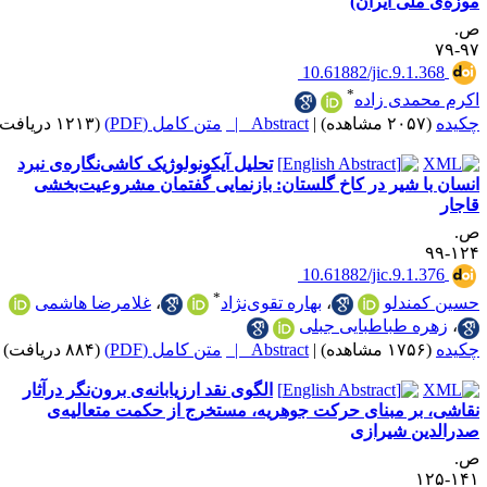
لی ایران)
‎ 10.61882/jic.9.1
*
مدی زاده
|
Abstract |
متن کامل (PDF)
(۱۲۱۳ دریافت)
تحلیل آیکونولوژیک کاشی‌نگاره‌ی نبرد
 شیر در کاخ گلستان: بازنمایی گفتمان مشروعیت‌بخشی
‎ 10.61882/jic.9.1
*
ندلو
،
بهاره تقوی‌نژاد
،
غلامرضا هاشمی
 طباطبایی جبلی
|
Abstract |
متن کامل (PDF)
(۸۸۴ دریافت)
الگوی نقد ارزیابانه‌ی برون‌نگر درآثار
بر مبنای حرکت جوهریه، مستخرج از حکمت متعالیه‌ی
ن شیرازی