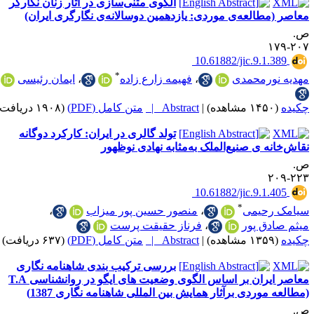
الگوی مثنی‌سازی در آثار زنان نگارگر
طالعه‌ی موردی: یازدهمین دوسالانه‌ی نگارگری ایران)
‎ 10.61882/jic.9.1
*
ورمحمدی
،
فهیمه زارع زاده
،
ایمان رئیسی
|
Abstract |
متن کامل (PDF)
(۱۹۰۸ دریافت)
تولد گالری در ایران: کارکرد دوگانه
ه ی صنیع‌الملک به‌مثابه نهادی نوظهور
‎ 10.61882/jic.9.1
*
حیمی
،
منصور حسین پور میزاب
،
ق پور
،
فرناز حقیقت پرست
|
Abstract |
متن کامل (PDF)
(۶۳۷ دریافت)
بررسی ترکیب بندی شاهنامه نگاری
معاصر ایران بر اساس الگوی وضعیت های ایگو در روانشناسی T.A
وردی برآثار همایش بین المللی شاهنامه نگاری 1387)