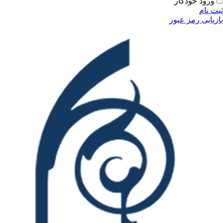
ودکار
مز عبور