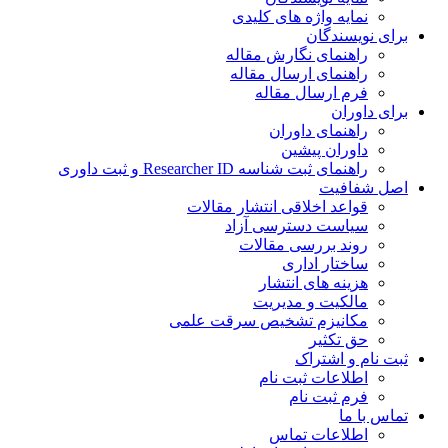
نمایه واژه های کلیدی
ی نویسندگان
راهنمای نگارش مقاله
راهنمای ارسال مقاله
فرم ارسال مقاله
ی داوران
راهنمای داوران
داوران پیشین
راهنمای ثبت شناسه Researcher ID و ثبت داوری
 شفافیت
قواعد اخلاقی انتشار مقالات
سیاست دسترسی آزاد
روند بررسی مقالات
ساختار اداری
هزینه های انتشار
مالکیت و مدیریت
ﻣﮑﺎﻧﯿﺰم ﺗﺸﺨﯿﺺ ﺳﺮﻗﺖ ﻋﻠﻤﯽ
حق تکثیر
 نام و اشتراک
اطلاعات ثبت نام
فرم ثبت نام
س با ما
اطلاعات تماس