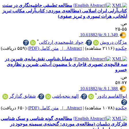
مطالعه‌ تطبیقی حاشیه‌نگاری در سنت
یی ایران اسلامی (مطالعه‌ی موردی: کتاب‌آرایی مکاتب تبریز
 هرات تیموری و تبریز صفوی)
‎ 10.61882/jic.9.1
*
رویش
،
جواد علیمحمدی اردکانی
|
Abstract |
متن کامل (PDF)
(۵۵۹ دریافت)
شمایل‌شناسی نقش‌مایه‌ی شیرین در
ه‌ی تصویری قاجاری با مضمون ‌آب‌تنی شیرین و نظاره‌ی
‎ 10.61882/jic.9.1
*
سم دادور
،
الهه پنجه‌باشی
،
شقایق گدازگر
|
Abstract |
متن کامل (PDF)
(۶۵۰ دریافت)
مطالعه‌ی گونه شناسی و سبک شناسی
دیلمیان (مطالعه‌ی موردی: گنجینه‌ی سیمینه موجود در