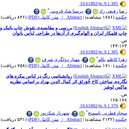
‎ 10.61882/jic.9.1
*
ی راد
،
پریسا شاد قزوینی
|
Abstract |
متن کامل (PDF)
(۸۳۶ دریافت)
بررسی و مقایسه‌ی نقوش چاپ باتیک و
ار ایران و الهام‌گیری از آن‌ها در طراحی لباس بانوان
‎ 10.61882/jic.9.1
*
م بکلو
،
مهناز دولگری شرف
|
Abstract |
متن کامل (PDF)
(۷۵۸ دریافت)
روانشناسی رنگ در لباس پیکره های
ساختن کاخ خُوَرنَق اثر کمال الدین بهزاد بر اساس نظریه‌
وشر
‎ 10.61882/jic.9.1
*
رتی باسمنج
،
شهریار شکرپور
|
Abstract |
متن کامل (PDF)
(۵۳۱ دریافت)