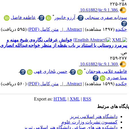
‎ 10.61882/jic.9.1
*
صفری سنجانی
،
آرزو خانپور
،
عاطفه فاضل
|
Abstract |
متن کامل (PDF)
(۵۹۵ دریافت)
خوانش عرفانی نگاره‌ی شیخ مهنه و
وستایی با استناد بر باب یقظه از منظر خواجه‌عبدالله انصاری
‎ 10.61882/jic.9.1
*
لامی هوجقان
،
حسن بلخاری قهی
،
ری
|
Abstract |
متن کامل (PDF)
(۵۶۰ دریافت)
Export as:
HTML
|
XML
|
RSS
ی مرتبط
شگاه هنر اسلامی تبریز
یون نشریات وزارت علوم
شکده هنرهای صناعی دانشگاه هنر اسلامی تبریز