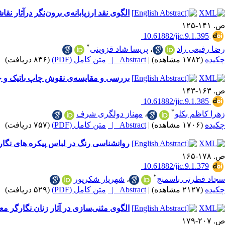
الگوی نقد ارزیابانه‌ی برون‌نگر درآثار
ص. ۱۴۱-۱۲۵
‎ 10.61882/jic.9.1.395
*
رضا رفیعی راد
،
پریسا شاد قزوینی
چکیده
(۱۷۸۲ مشاهده)
|
Abstract |
متن کامل (PDF)
(۸۳۶ دریافت)
بررسی و مقایسه‌ی نقوش چاپ باتیک و چاپ
ص. ۱۶۳-۱۴۳
‎ 10.61882/jic.9.1.385
*
زهرا کاظم بکلو
،
مهناز دولگری شرف
چکیده
(۱۷۰۶ مشاهده)
|
Abstract |
متن کامل (PDF)
(۷۵۷ دریافت)
روانشناسی رنگ در لباس پیکره های نگاره
ص. ۱۷۸-۱۶۵
‎ 10.61882/jic.9.1.379
*
سجاد فطرتی باسمنج
،
شهریار شکرپور
چکیده
(۲۱۲۷ مشاهده)
|
Abstract |
متن کامل (PDF)
(۵۲۹ دریافت)
الگوی مثنی‌سازی در آثار زنان نگارگر مع
ص. ۲۰۷-۱۷۹