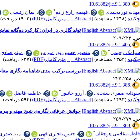
‎ 10.61882/jic.9.1.389
*
مهدیه نورمحمدی
،
فهیمه زارع زاده
،
ایمان رئیسی
چکیده
(۱۴۴۸ مشاهده)
|
Abstract |
متن کامل (PDF)
(۱۹۰۲ دریافت)
تولد گالری در ایران: کارکرد دوگانه نقاش
ص. ۲۲۳-۲۰۹
‎ 10.61882/jic.9.1.405
*
سیامک رحیمی
،
منصور حسین پور میزاب
،
میثم صادق 
چکیده
(۱۳۵۴ مشاهده)
|
Abstract |
متن کامل (PDF)
(۶۳۷ دریافت)
بررسی ترکیب بندی شاهنامه نگاری معاصر ایران بر اساس الگوی وضع
ص. ۲۵۸-۲۲۵
‎ 10.61882/jic.9.1.386
*
سودابه صفری سنجانی
،
آرزو خانپور
،
عاطفه فاضل
چکیده
(۱۴۹۳ مشاهده)
|
Abstract |
متن کامل (PDF)
(۵۹۴ دریافت)
خوانش عرفانی نگاره‌ی شیخ مهنه و پیرمرد
ص. ۲۷۷-۲۵۹
‎ 10.61882/jic.9.1.369
*
فاطمه غلامی هوجقان
،
حسن بلخاری قهی
،
مینا صدری