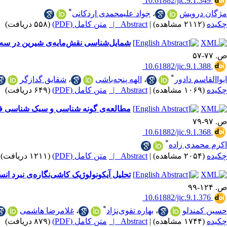
‎ 10.61882/jic.9.1.349
*
مژگان درویش
،
جواد علیمحمدی اردکانی
چکیده
(۲۱۱۲ مشاهده)
|
Abstract |
متن کامل (PDF)
(۵۵۸ دریافت)
شمایل‌شناسی نقش‌مایه‌ی شیرین در سه 
ص. ۷۷-۵۷
‎ 10.61882/jic.9.1.388
*
ابواالقاسم دادور
،
الهه پنجه‌باشی
،
شقایق گدازگر
چکیده
(۱۰۶۹ مشاهده)
|
Abstract |
متن کامل (PDF)
(۶۴۹ دریافت)
مطالعه‌ی گونه شناسی و سبک شناسی فلزک
ص. ۹۷-۷۹
‎ 10.61882/jic.9.1.368
*
اکرم محمدی زاده
چکیده
(۲۰۵۴ مشاهده)
|
Abstract |
متن کامل (PDF)
(۱۲۱۱ دریافت)
تحلیل آیکونولوژیک کاشی‌نگاره‌ی نبرد ا
ص. ۱۲۴-۹۹
‎ 10.61882/jic.9.1.376
*
حسین کمندلو
،
بهاره تقوی‌نژاد
،
غلامرضا هاشمی
چکیده
(۱۷۴۴ مشاهده)
|
Abstract |
متن کامل (PDF)
(۸۷۹ دریافت)