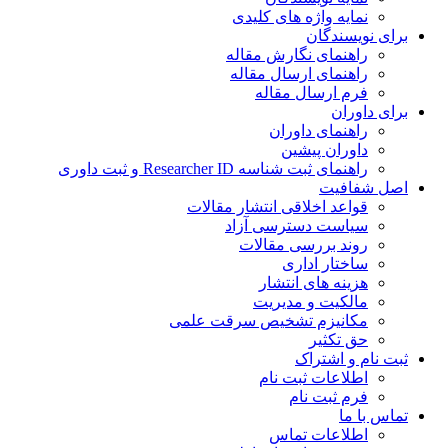
نمایه واژه های کلیدی
برای نویسندگان
راهنمای نگارش مقاله
راهنمای ارسال مقاله
فرم ارسال مقاله
برای داوران
راهنمای داوران
داوران پیشین
راهنمای ثبت شناسه Researcher ID و ثبت داوری
اصل شفافیت
قواعد اخلاقی انتشار مقالات
سیاست دسترسی آزاد
روند بررسی مقالات
ساختار اداری
هزینه های انتشار
مالکیت و مدیریت
ﻣﮑﺎﻧﯿﺰم ﺗﺸﺨﯿﺺ ﺳﺮﻗﺖ ﻋﻠﻤﯽ
حق تکثیر
ثبت نام و اشتراک
اطلاعات ثبت نام
فرم ثبت نام
تماس با ما
اطلاعات تماس