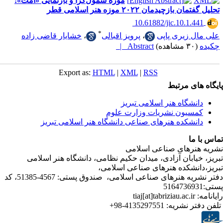
موزه‌ شمول‌گرا و بازنمایی «امت»:
چیدمان ۲۰۲۲ موزه هنر اسلامی قطر
‎ 10.61882/jic.10.1
*
زیری پاپی
،
پرویز اقبالی
،
خشایار قاضی زاده
Abstract |
Export as:
HTML
|
XML
|
RSS
ی مرتبط
شگاه هنر اسلامی تبریز
یون نشریات وزارت علوم
شکده هنرهای صناعی دانشگاه هنر اسلامی تبریز
ا
رهای صناعی اسلامی
ابان آزادی، میدان حکیم نظامی، دانشگاه هنر اسلامی
نشکده هنرهای صناعی اسلامی،
دفتر نشریه هنرهای صناعی اسلامی، صندوق پستی: 4567-51385، کد
ر نشریه:
4135297551-98+