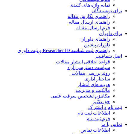
نمایه واژه های کلیدی
ی نویسندگان
راهنمای نگارش مقاله
راهنمای ارسال مقاله
فرم ارسال مقاله
ی داوران
راهنمای داوران
داوران پیشین
راهنمای ثبت شناسه Researcher ID و ثبت داوری
 شفافیت
قواعد اخلاقی انتشار مقالات
سیاست دسترسی آزاد
روند بررسی مقالات
ساختار اداری
هزینه های انتشار
مالکیت و مدیریت
ﻣﮑﺎﻧﯿﺰم ﺗﺸﺨﯿﺺ ﺳﺮﻗﺖ ﻋﻠﻤﯽ
حق تکثیر
 نام و اشتراک
اطلاعات ثبت نام
فرم ثبت نام
س با ما
اطلاعات تماس