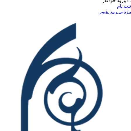
ودکار
مز عبور