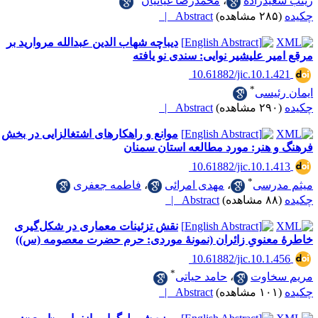
یدزاده
،
محمدرضا غیاثیان
Abstract |
دیباچه شهاب الدین عبدالله مروارید بر
ر علیشیر نوایی: سندی نو یافته
‎ 10.61882/jic.10.1
*
ئیسی
Abstract |
موانع و راهکارهای اشتغالزایی در بخش
هنر: مورد مطالعه استان سمنان
‎ 10.61882/jic.10.1
*
رسی
،
مهدی امرائی
،
فاطمه جعفری
Abstract |
نقش تزئینات معماری در شکل‌گیری
عنویِ زائران (نمونۀ موردی: حرم حضرت معصومه (س))
‎ 10.61882/jic.10.1
*
خاوت
،
حامد حیاتی
Abstract |