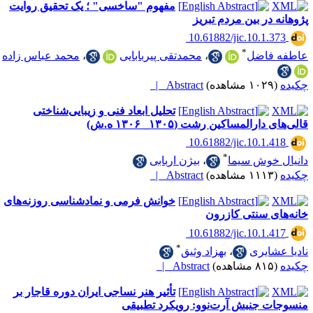
مفهوم "ساخسی" ؛ یک تحقیق روایت
در بین مردم تبریز
‎ 10.61882/jic.10.1
*
فاضل
،
محمدتقی پیربابایی
،
محمد عباس زاده
Abstract |
تحلیل ابعاد فنی و زیبایی‌شناختی
المساکین رشت (۱۳۰۵_ ۱۳۰۶ ه.ش)
‎ 10.61882/jic.10.1
*
خوش سیما
،
بیژن اربابی
Abstract |
خوانش فرمی و نمادشناسی روزنه‌های
 سنتی کازرون
‎ 10.61882/jic.10.1
*
ایری
،
بهزاد وثیق
Abstract |
تأثیر هنر نساجی ایران دوره قاجار بر
 جنبش آرت‌نوو: رویکرد تطبیقی