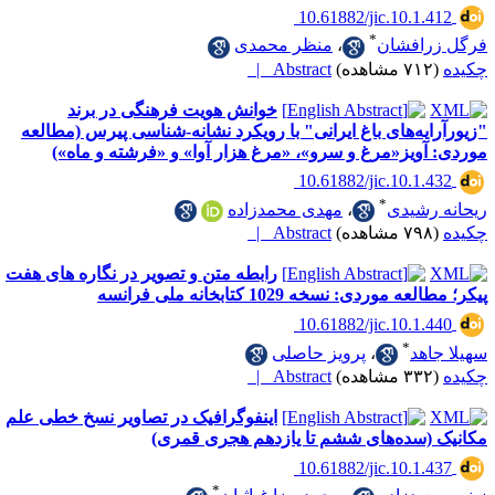
‎ 10.61882/jic.10.1
*
افشان
،
منظر محمدی
Abstract |
خوانش هویت فرهنگی در برند
یه‌های‌ باغ ایرانی" با رویکرد نشانه-شناسی پیرس (مطالعه
ویز«مرغ و سرو»، «مرغ هزار آوا» و «فرشته و ماه»)
‎ 10.61882/jic.10.1
*
رشیدی
،
مهدی محمدزاده
Abstract |
رابطه متن و تصویر در نگاره های هفت
وردی: نسخه 1029 کتابخانه ملی فرانسه
‎ 10.61882/jic.10.1
*
هد
،
پرویز حاصلی
Abstract |
اینفوگرافیک در تصاویر نسخ خطی علم
(سده‌های ششم تا یازدهم هجری قمری)
‎ 10.61882/jic.10.1
*