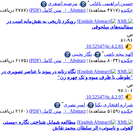
*
اهیمی ناغانی
،
مرضیه اصغری
|
Abstract |
متن کامل (PDF)
(۲۷۸۷ دریافت)
رویکرد تاریخی به نقش‌مایه اسب در
‌های سلجوقی
‎ 10.52547/jic.4.
*
ه باشی
،
نگار نجیبی
|
Abstract |
متن کامل (PDF)
(۶۱۷۵ دریافت)
نگاه زنانه در پیوند با عناصر تصویری در
ا ظرف میوه و تک چهره زن"
‎ 10.52547/jic.4.
*
تخاری یکتا
،
امیر نصری
|
Abstract |
متن کامل (PDF)
(۲۱۶۰ دریافت)
مطالعه شمایل شناختی نگاره «مستی
 ناسوتی» اثر سلطان محمد نقاش