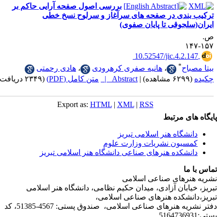
بررسی اصول صفحه آرایی حاکم بر
ندی در صفحه های سرآغاز و سرلوح نسخ خطی
جوقی تا پایان صفوی)
‎ 10.52547/jic.4.2
*
اح
،
هانیه صفری کرهرودی
،
هادی رحمتی
|
Abstract |
متن کامل (PDF)
(۲۳۴۹ دریافت)
Export as:
HTML
|
XML
|
RSS
ی مرتبط
شگاه هنر اسلامی تبریز
یون نشریات وزارت علوم
شکده هنرهای صناعی دانشگاه هنر اسلامی تبریز
ا
رهای صناعی اسلامی
ابان آزادی، میدان حکیم نظامی، دانشگاه هنر اسلامی
نشکده هنرهای صناعی اسلامی،
دفتر نشریه هنرهای صناعی اسلامی، صندوق پستی: 4567-51385، کد