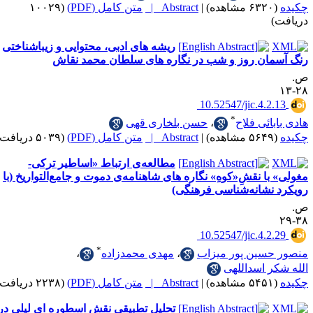
|
Abstract |
متن کامل (PDF)
(۱۰۰۲۹
ریشه های ادبی، محتوایی و زیباشناختی
ان روز و شب در نگاره های سلطان محمد نقاش
‎ 10.52547/jic.4.
*
ائی فلاح
،
حسن بلخاری قهی
|
Abstract |
متن کامل (PDF)
(۵۰۳۹ دریافت)
مطالعه‌ی ارتباط «اساطیر ترکی-
ا نقشِ«کوهِ» نگاره های شاهنامه‌ی دموت و جامع‌التواریخ (با
نشانه‌شناسی فرهنگی)
‎ 10.52547/jic.4.
*
سین پور میزاب
،
مهدی محمدزاده
،
 اسداللهی
|
Abstract |
متن کامل (PDF)
(۲۲۳۸ دریافت)
تحلیل تطبیقی نقش اسطوره ای لیلی در