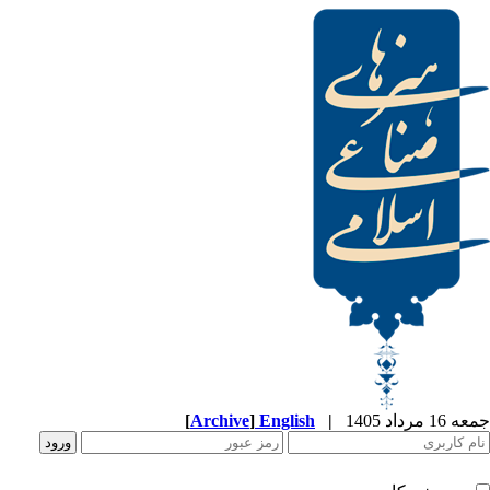
[
Archive
]
English
|