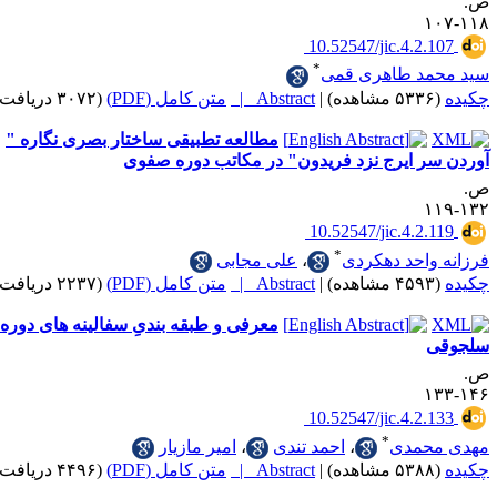
‎ 10.52547/jic.4.2
*
د طاهری قمی
|
Abstract |
متن کامل (PDF)
(۳۰۷۲ دریافت)
مطالعه تطبیقی ساختار بصری نگاره "
ر ایرج نزد فریدون" در مکاتب دوره صفوی
‎ 10.52547/jic.4.2
*
احد دهکردی
،
علی مجابی
|
Abstract |
متن کامل (PDF)
(۲۲۳۷ دریافت)
معرفی و طبقه بندیِ سفالینه های دوره
‎ 10.52547/jic.4.2
*
حمدی
،
احمد تندی
،
امیر مازیار
|
Abstract |
متن کامل (PDF)
(۴۴۹۶ دریافت)