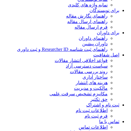
نمایه واژه های کلیدی
ی نویسندگان
راهنمای نگارش مقاله
راهنمای ارسال مقاله
فرم ارسال مقاله
ی داوران
راهنمای داوران
داوران پیشین
راهنمای ثبت شناسه Researcher ID و ثبت داوری
 شفافیت
قواعد اخلاقی انتشار مقالات
سیاست دسترسی آزاد
روند بررسی مقالات
ساختار اداری
هزینه های انتشار
مالکیت و مدیریت
ﻣﮑﺎﻧﯿﺰم ﺗﺸﺨﯿﺺ ﺳﺮﻗﺖ ﻋﻠﻤﯽ
حق تکثیر
 نام و اشتراک
اطلاعات ثبت نام
فرم ثبت نام
س با ما
اطلاعات تماس