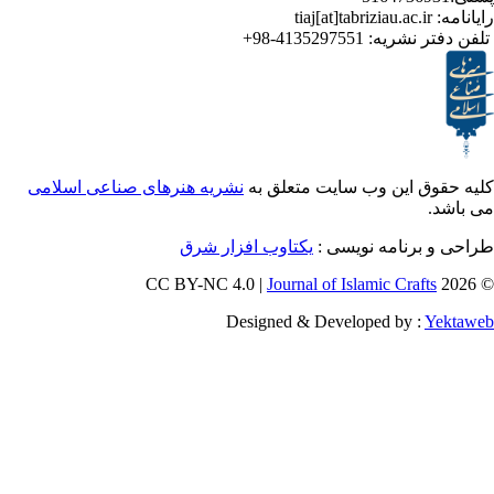
ر نشریه:
4135297551-98+
ق این وب سایت متعلق به
نشریه هنرهای صناعی اسلامی
برنامه نویسی :
یکتاوب افزار شرق
Journal of Islamic Craf
Designed & Developed by :