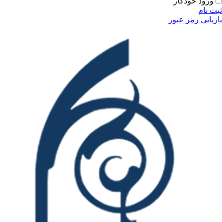
ودکار
مز عبور