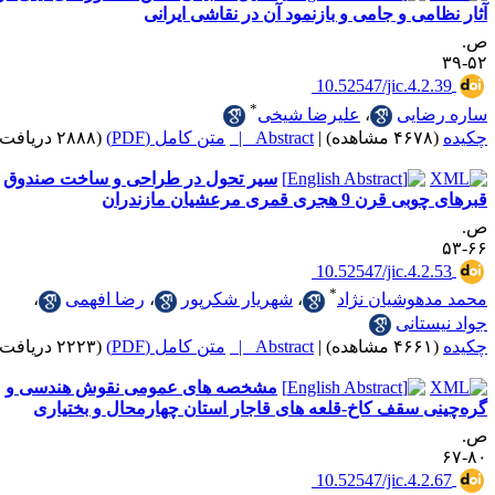
می و جامی و بازنمود آن در نقاشی ایرانی
‎ 10.52547/jic.4.
*
ایی
،
علیرضا شیخی
|
Abstract |
متن کامل (PDF)
(۲۸۸۸ دریافت)
سیر تحول در طراحی و ساخت صندوق
جری قمری مرعشیان مازندران
‎ 10.52547/jic.4.
*
هوشیان نژاد
،
شهریار شکرپور
،
رضا افهمی
،
تانی
|
Abstract |
متن کامل (PDF)
(۲۲۲۳ دریافت)
مشخصه های عمومی نقوش هندسی و
 سقف کاخ-قلعه های قاجار استان چهارمحال و بختیاری
‎ 10.52547/jic.4.