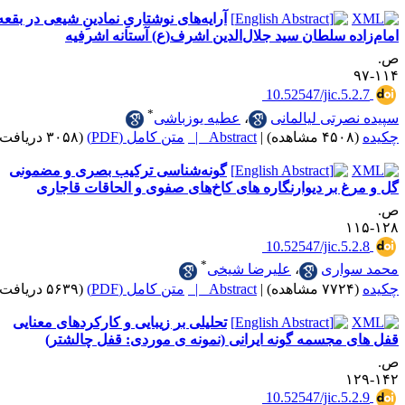
آرایه‌های نوشتاریِ نمادینِ شیعی در بقعه
ده سلطان سید جلال‌الدین اشرف(ع) آستانه اشرفیه
‎ 10.52547/jic.5
*
رتی لیالمانی
،
عطیه یوزباشی
|
Abstract |
متن کامل (PDF)
(۳۰۵۸ دریافت)
گونه‌شناسی ترکیب بصری و مضمونی
 بر دیوارنگاره های کاخ‌های صفوی و الحاقات قاجاری
‎ 10.52547/jic.5
*
اری
،
علیرضا شیخی
|
Abstract |
متن کامل (PDF)
(۵۶۳۹ دریافت)
تحلیلی بر زیبایی و کارکردهای معنایی
مجسمه گونه ایرانی (نمونه ی موردی: قفل چالشتر)
‎ 10.52547/jic.5