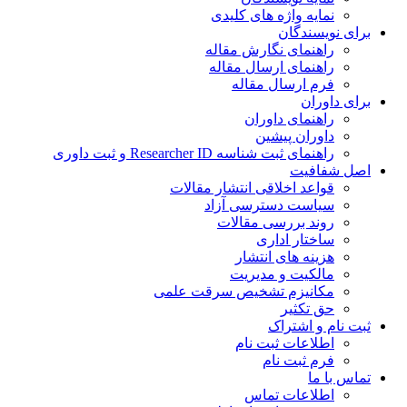
نمایه واژه های کلیدی
ی نویسندگان
راهنمای نگارش مقاله
راهنمای ارسال مقاله
فرم ارسال مقاله
ی داوران
راهنمای داوران
داوران پیشین
راهنمای ثبت شناسه Researcher ID و ثبت داوری
 شفافیت
قواعد اخلاقی انتشار مقالات
سیاست دسترسی آزاد
روند بررسی مقالات
ساختار اداری
هزینه های انتشار
مالکیت و مدیریت
ﻣﮑﺎﻧﯿﺰم ﺗﺸﺨﯿﺺ ﺳﺮﻗﺖ ﻋﻠﻤﯽ
حق تکثیر
 نام و اشتراک
اطلاعات ثبت نام
فرم ثبت نام
س با ما
اطلاعات تماس