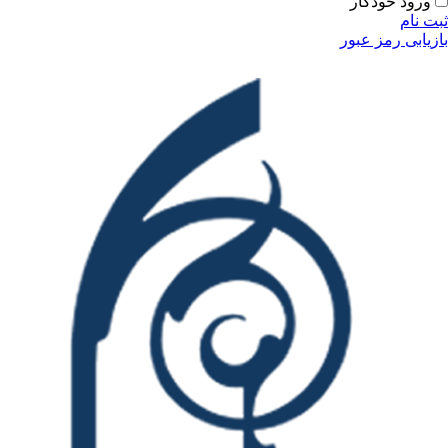
ودکار
مز عبور