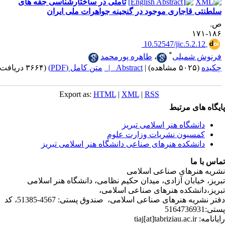
تأملی در ساختارشناسی جقه های
اجاری موجود در گنجینه جواهرات ملی ایران
‎ 10.52547/jic.5.
*
شمیلی
،
طاهره پورمحمد
|
Abstract |
متن کامل (PDF)
(۳۶۶۴ دریافت)
Export as:
HTML
|
XML
|
RSS
ی مرتبط
شگاه هنر اسلامی تبریز
یون نشریات وزارت علوم
شکده هنرهای صناعی دانشگاه هنر اسلامی تبریز
ا
رهای صناعی اسلامی
ابان آزادی، میدان حکیم نظامی، دانشگاه هنر اسلامی
نشکده هنرهای صناعی اسلامی،
دفتر نشریه هنرهای صناعی اسلامی، صندوق پستی: 4567-51385، کد