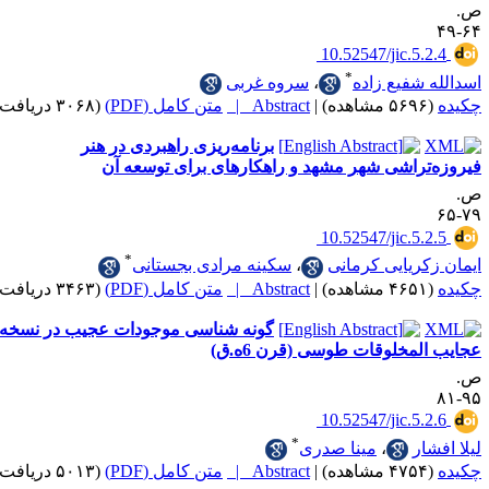
‎ 10.52547/jic.5
*
شفیع زاده
،
سروه غربی
|
Abstract |
متن کامل (PDF)
(۳۰۶۸ دریافت)
برنامه‌ریزی راهبردی در هنر
راشی شهر مشهد و راهکارهای برای توسعه آن
‎ 10.52547/jic.5
*
ریایی کرمانی
،
سکینه مرادی بجستانی
|
Abstract |
متن کامل (PDF)
(۳۴۶۳ دریافت)
گونه شناسی موجودات عجیب در نسخه
مخلوقات طوسی (قرن 6ه.ق)
‎ 10.52547/jic.5
*
ر
،
مینا صدری
|
Abstract |
متن کامل (PDF)
(۵۰۱۳ دریافت)