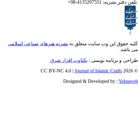
ر نشریه:
4135297551-98+
ق این وب سایت متعلق به
نشریه هنرهای صناعی اسلامی
برنامه نویسی :
یکتاوب افزار شرق
Journal of Islamic Craf
Designed & Developed by :