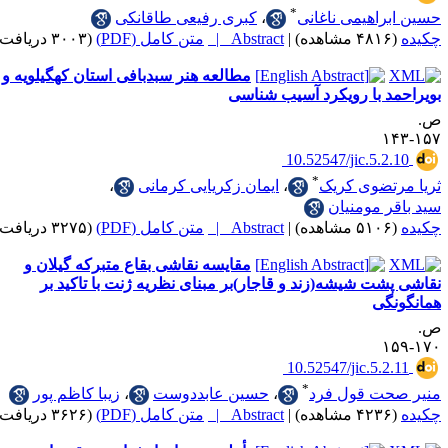
*
اهیمی ناغانی
،
کبری رفیعی طاقانکی
|
Abstract |
متن کامل (PDF)
(۳۰۰۳ دریافت)
مطالعه هنر سبدبافی استان کهگیلویه و
 با رویکرد آسیب شناسی
‎ 10.52547/jic.5.
*
تضوی کریک
،
ایمان زکریایی کرمانی
،
 مومنیان
|
Abstract |
متن کامل (PDF)
(۳۲۷۵ دریافت)
مقایسه نقاشی بقاع متبرکه گیلان و
ت شیشه(زند و قاجار)بر مبنای نظریه ژنت با تاکید بر
گی
‎ 10.52547/jic.5.
*
ت قول فرد
،
حسین عابددوست
،
زیبا کاظم پور
|
Abstract |
متن کامل (PDF)
(۳۶۲۶ دریافت)