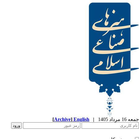
[
Archive
]
English
|