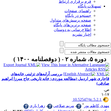
فرم برقراری ارتباط
یلات پایگاه
راهنمای صفحات
جستجو در پایگاه
صفحه پرسش‌های متداول
صفحه برترین‌های پایگاه
اطلاع‌رسانی به دوستان
اخبار نشریه
مه ۱۴۰۰ )
بررسی آرایه‌های تزئینی خانه‌های
هر اردبیل (مطالعه موردی: خانه تاریخی حاج میرزا ابراهیم
‎ 10.52547/jic.5
*
ظم پور
،
مریم صلاحی
،
زهرا یاری