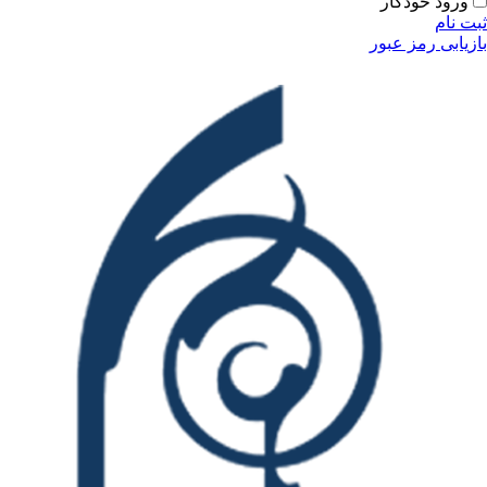
ودکار
مز عبور