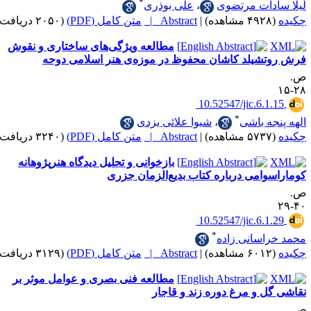
*
دات مرتضوی
،
علی بوذری
|
Abstract |
متن کامل (PDF)
(۲۰۵۰ دریافت)
مطالعه ویژگی‌های‌ ساختاری و نقوش
شیلد کاشان محفوظ در موزه‌ی هنر اسلامی دوحه
‎ 10.52547/jic.6.
*
ه باشی
،
شیوا علائی یزدی
|
Abstract |
متن کامل (PDF)
(۳۲۴۰ دریافت)
بازخوانی و تحلیل دیدگاه هنرپژوهانه
امی درباره کتاب بدیع‌الزمان جزری
‎ 10.52547/jic.6.
*
اسانی زاده
|
Abstract |
متن کامل (PDF)
(۳۱۲۹ دریافت)
مطالعه فنی بصری و عوامل موثر بر
 و مرغ دوره زند و قاجار