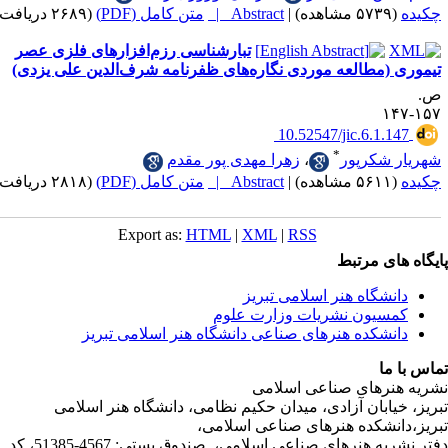
|
Abstract |
متن کامل (PDF)
(۲۶۸۹ دریافت)
تبارشناسی‌ رزم‌افزارهای‌ فلزی‌ ‌عصر
(مطالعه ‌موردی ‌نگاره‌های ‌ظفرنامه ‌شرف‌الدین علی ‌یزدی)
‎ 10.52547/jic.6.1
*
شکرپور
،
زهرا مهدی پور مقدم
|
Abstract |
متن کامل (PDF)
(۲۸۱۸ دریافت)
Export as:
HTML
|
XML
|
RSS
ی مرتبط
شگاه هنر اسلامی تبریز
یون نشریات وزارت علوم
شکده هنرهای صناعی دانشگاه هنر اسلامی تبریز
ا
رهای صناعی اسلامی
ابان آزادی، میدان حکیم نظامی، دانشگاه هنر اسلامی
نشکده هنرهای صناعی اسلامی،
دفتر نشریه هنرهای صناعی اسلامی، صندوق پستی: 4567-51385، کد