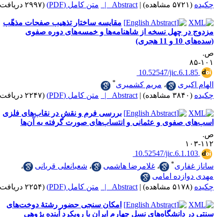
|
Abstract |
متن کامل (PDF)
(۲۹۹۷ دریافت)
مقایسه ساختار تذهیب صفحات مذهّب
ر چهل نسخه از شاهنامه‌ها و خمسه‌های دوره صفوی
جری)
‎ 10.52547/jic.6.
*
بری
،
مریم کشمیری
|
Abstract |
متن کامل (PDF)
(۲۲۴۷ دریافت)
بررسی فرم و نقش در نقاب‌های فلزی
صفوی و عثمانی و انتساب‌های صورت گرفته به آن‌ها
‎ 10.52547/jic.6.1
*
اری
،
غلامرضا هاشمی
،
شعبانعلی قربانی
،
ازده امامی
|
Abstract |
متن کامل (PDF)
(۲۲۵۴ دریافت)
امکان سنجی حضور رشتۀ دوخت‌های
دانشگاه‌های نسل چهارمِ ایران با رویکرد آینده پژوهی