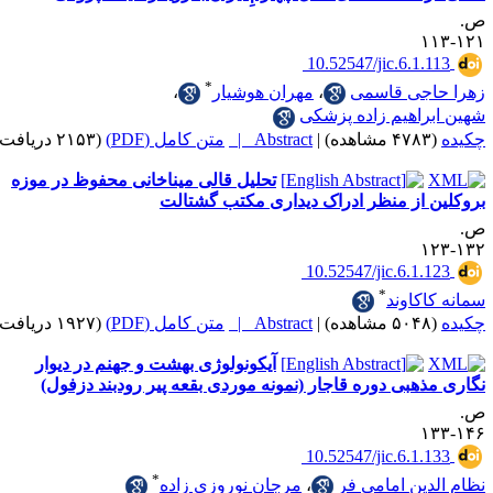
‎ 10.52547/jic.6.1
*
جی قاسمی
،
مهران هوشیار
،
اهیم زاده پزشکی
|
Abstract |
متن کامل (PDF)
(۲۱۵۳ دریافت)
تحلیل قالی میناخانی محفوظ در موزه
از منظر ادراک دیداری مکتب گشتالت
‎ 10.52547/jic.6.1
*
کاوند
|
Abstract |
متن کامل (PDF)
(۱۹۲۷ دریافت)
آیکونولوژی بهشت و جهنم در دیوار
هبی دوره قاجار (نمونه موردی بقعه پیر رودبند دزفول)
‎ 10.52547/jic.6.1
*
ین امامی فر
،
مرجان نوروزی زاده