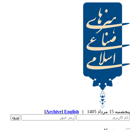
[
Archive
]
English
|