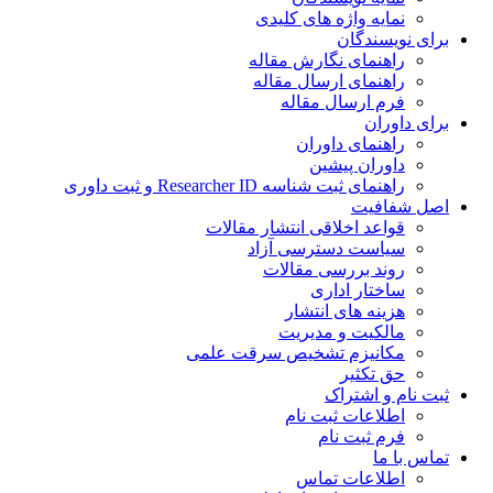
نمایه واژه های کلیدی
ی نویسندگان
راهنمای نگارش مقاله
راهنمای ارسال مقاله
فرم ارسال مقاله
ی داوران
راهنمای داوران
داوران پیشین
راهنمای ثبت شناسه Researcher ID و ثبت داوری
 شفافیت
قواعد اخلاقی انتشار مقالات
سیاست دسترسی آزاد
روند بررسی مقالات
ساختار اداری
هزینه های انتشار
مالکیت و مدیریت
ﻣﮑﺎﻧﯿﺰم ﺗﺸﺨﯿﺺ ﺳﺮﻗﺖ ﻋﻠﻤﯽ
حق تکثیر
 نام و اشتراک
اطلاعات ثبت نام
فرم ثبت نام
س با ما
اطلاعات تماس