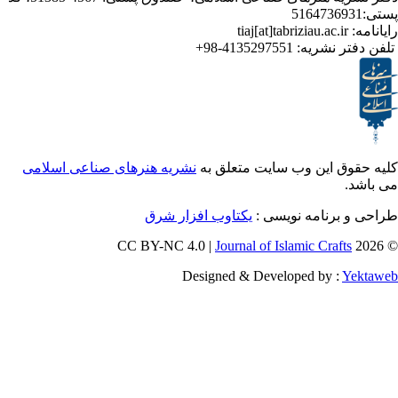
ر نشریه:
4135297551-98+
ق این وب سایت متعلق به
نشریه هنرهای صناعی اسلامی
برنامه نویسی :
یکتاوب افزار شرق
Journal of Islamic Craf
Designed & Developed by :