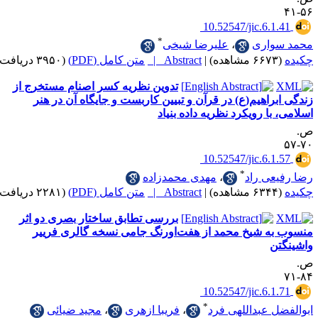
‎ 10.52547/jic.6.
*
اری
،
علیرضا شیخی
|
Abstract |
متن کامل (PDF)
(۳۹۵۰ دریافت)
تدوین نظریه کسر اصنام مستخرج از
راهیم(ع) در قرآن و تبیین کاربست و جایگاه آن در هنر
ا رویکرد نظریه داده بنیاد
‎ 10.52547/jic.6.
*
ی راد
،
مهدی محمدزاده
|
Abstract |
متن کامل (PDF)
(۲۲۸۱ دریافت)
بررسی تطابق ساختار بصری دو اثر
ه شیخ محمد از هفت‌اورنگ جامی نسخه گالری فرییر
ن
‎ 10.52547/jic.6.
*
 عبداللهی فرد
،
فریبا ازهری
،
مجید ضیائی