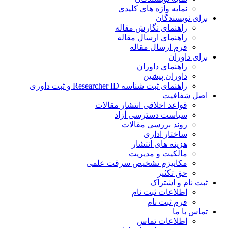
نمایه واژه های کلیدی
برای نویسندگان
راهنمای نگارش مقاله
راهنمای ارسال مقاله
فرم ارسال مقاله
برای داوران
راهنمای داوران
داوران پیشین
راهنمای ثبت شناسه Researcher ID و ثبت داوری
اصل شفافیت
قواعد اخلاقی انتشار مقالات
سیاست دسترسی آزاد
روند بررسی مقالات
ساختار اداری
هزینه های انتشار
مالکیت و مدیریت
ﻣﮑﺎﻧﯿﺰم ﺗﺸﺨﯿﺺ ﺳﺮﻗﺖ ﻋﻠﻤﯽ
حق تکثیر
ثبت نام و اشتراک
اطلاعات ثبت نام
فرم ثبت نام
تماس با ما
اطلاعات تماس