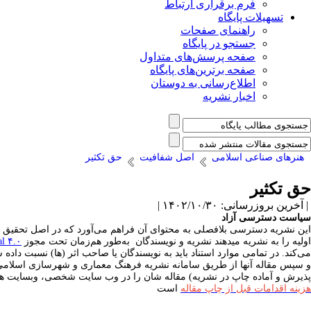
فرم برقراری ارتباط
تسهیلات پایگاه
راهنمای صفحات
جستجو در پایگاه
صفحه پرسش‌های متداول
صفحه برترین‌های پایگاه
اطلاع‌رسانی به دوستان
اخبار نشریه
هنرهای صناعی اسلامی
اصل شفافیت
حق تکثیر
حق تکثیر
| آخرین بروزرسانی: ۱۴۰۲/۱۰/۳۰ |
سیاست دسترسی آزاد
این نشریه دسترسی بلافصلی به محتوای آن فراهم می‌آورد که در اصل تحقیق را 
اولیه را به نشریه می­دهند نشریه و نویسندگان به‌طور هم‌زمان تحت مجوز
l ۴.۰
می‌کند. در تمامی موارد
استناد باید به نویسندگان یا صاحب اثر (ها) نسبت داده 
و سپس مقاله آنها از طریق سامانه نشریه فرهنگ معماری و شهرسازی اسلامی انت
پذیرش و آماده چاپ در نشریه) مقاله شان را در وب سایت شخصی، وبسایت های و
هزینه اقدامات قبل از چاپ مقاله
است