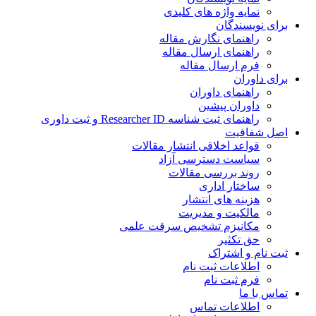
نمایه واژه های کلیدی
برای نویسندگان
راهنمای نگارش مقاله
راهنمای ارسال مقاله
فرم ارسال مقاله
برای داوران
راهنمای داوران
داوران پیشین
راهنمای ثبت شناسه Researcher ID و ثبت داوری
اصل شفافیت
قواعد اخلاقی انتشار مقالات
سیاست دسترسی آزاد
روند بررسی مقالات
ساختار اداری
هزینه های انتشار
مالکیت و مدیریت
ﻣﮑﺎﻧﯿﺰم ﺗﺸﺨﯿﺺ ﺳﺮﻗﺖ ﻋﻠﻤﯽ
حق تکثیر
ثبت نام و اشتراک
اطلاعات ثبت نام
فرم ثبت نام
تماس با ما
اطلاعات تماس