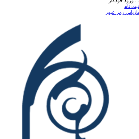
ودکار
مز عبور