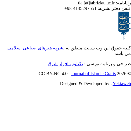
ر نشریه:
4135297551-98+
ق این وب سایت متعلق به
نشریه هنرهای صناعی اسلامی
برنامه نویسی :
یکتاوب افزار شرق
Journal of Islamic Craf
Designed & Developed by :