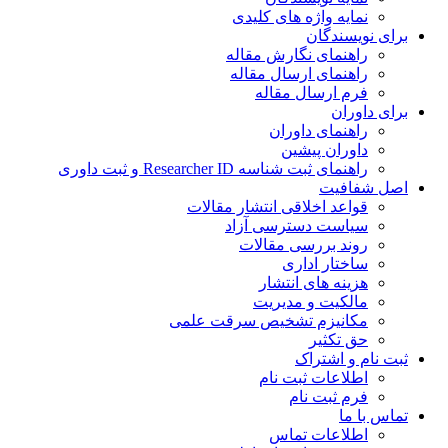
نمایه واژه های کلیدی
ی نویسندگان
راهنمای نگارش مقاله
راهنمای ارسال مقاله
فرم ارسال مقاله
ی داوران
راهنمای داوران
داوران پیشین
راهنمای ثبت شناسه Researcher ID و ثبت داوری
 شفافیت
قواعد اخلاقی انتشار مقالات
سیاست دسترسی آزاد
روند بررسی مقالات
ساختار اداری
هزینه های انتشار
مالکیت و مدیریت
ﻣﮑﺎﻧﯿﺰم ﺗﺸﺨﯿﺺ ﺳﺮﻗﺖ ﻋﻠﻤﯽ
حق تکثیر
 نام و اشتراک
اطلاعات ثبت نام
فرم ثبت نام
س با ما
اطلاعات تماس