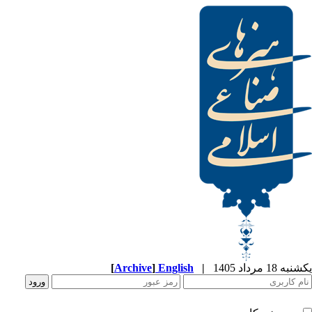
[
Archive
]
English
|