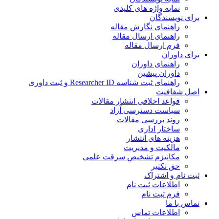
نمایه واژه های کلیدی
ی نویسندگان
راهنمای نگارش مقاله
راهنمای ارسال مقاله
فرم ارسال مقاله
ی داوران
راهنمای داوران
داوران پیشین
راهنمای ثبت شناسه Researcher ID و ثبت داوری
 شفافیت
قواعد اخلاقی انتشار مقالات
سیاست دسترسی آزاد
روند بررسی مقالات
ساختار اداری
هزینه های انتشار
مالکیت و مدیریت
ﻣﮑﺎﻧﯿﺰم ﺗﺸﺨﯿﺺ ﺳﺮﻗﺖ ﻋﻠﻤﯽ
حق تکثیر
 نام و اشتراک
اطلاعات ثبت نام
فرم ثبت نام
س با ما
اطلاعات تماس