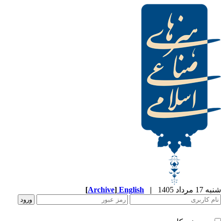
[
Archive
]
English
|