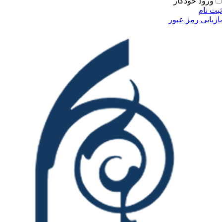
ودکار
مز عبور