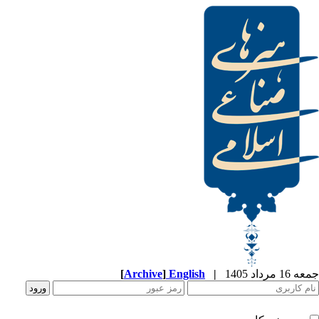
[
Archive
]
English
|