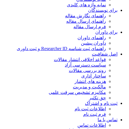
نمایه واژه های کلیدی
ی نویسندگان
راهنمای نگارش مقاله
راهنمای ارسال مقاله
فرم ارسال مقاله
ی داوران
راهنمای داوران
داوران پیشین
راهنمای ثبت شناسه Researcher ID و ثبت داوری
 شفافیت
قواعد اخلاقی انتشار مقالات
سیاست دسترسی آزاد
روند بررسی مقالات
ساختار اداری
هزینه های انتشار
مالکیت و مدیریت
ﻣﮑﺎﻧﯿﺰم ﺗﺸﺨﯿﺺ ﺳﺮﻗﺖ ﻋﻠﻤﯽ
حق تکثیر
 نام و اشتراک
اطلاعات ثبت نام
فرم ثبت نام
س با ما
اطلاعات تماس