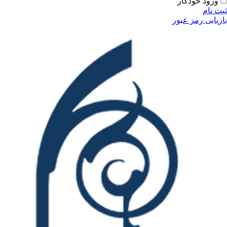
ودکار
مز عبور