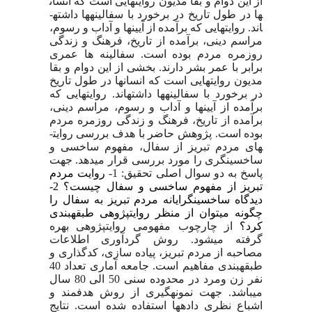
از این دوام و بقا مدیون روایت­هایی است که انسان
ها در طول تاریخ در برخورد با سفالینه
ها داشته­
اند. روایت­هایی که برآمده از آیین­ها و آداب و رسوم،
مراسم دینی، برآمده از تاریخ، فرهنگ و زندگی
روزمره مردم بوده است. سفالینه ها عمری
برابر با عمر بشر دارند. بخشی از این دوام و بقا
مدیون روایت­هایی است که انسان
ها در طول تاریخ
در برخورد با سفالینه
ها داشته­اند. روایت­هایی که
برآمده از آیین­ها و آداب و رسوم، مراسم دینی،
برآمده از تاریخ، فرهنگ و زندگی روزمره مردم
بوده است. پژوهش حاضر با هدف بررسی روایت­
های مردم تبریز از سفال، مفهوم ساخسی و
ساخسی­نگری را مورد بررسی قرار می­دهد. جهت
پاسخ به دو سوال اصلی تحقیق: 1-
روایت مردم
تبریز از مفهوم ساخسی و سفال چیست؟ 2-
دیدگاه ساخسی­نگرایانه مردم تبریز به سفال را
چگونه می­توان از منظر روایت­پژوهی طبقه­بندی
کرد؟
از چارچوب مفهومی روایت­پژوهی بهره
گرفته می­شود. روش گردآوری اطلاعات
مصاحبه از مردم تبریز، پیاده سازی، کدگذاری و
طبقه­بندی مفاهیم است. جامعه آماری تعداد 40
نفر زن ومرد در محدوده سنی 50 الی 80 سال
می­باشد. جهت نمونه­گیری از روش هدفمند و
اشباع نظری داده­ها استفاده شده است. نتایج