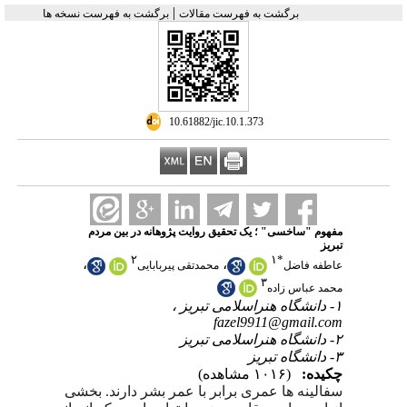
|
برگشت به فهرست مقالات
برگشت به فهرست نسخه ها
‎ 10.61882/jic.10.1.373
مفهوم "ساخسی" ؛ یک تحقیق روایت پژوهانه در بین مردم
تبریز
۲
۱
*
،
،
عاطفه فاضل
محمدتقی پیربابایی
۳
محمد عباس زاده
۱- دانشگاه هنراسلامی تبریز ،
fazel9911@gmail.com
۲- دانشگاه هنراسلامی تبریز
۳- دانشگاه تبریز
چکیده:
(۱۰۱۶ مشاهده)
سفالینه ها عمری برابر با عمر بشر دارند. بخشی