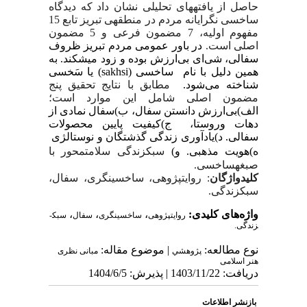
حاصل از یافته­های تحلیلی نشان داد که دیدگاه
ساخسی نگرایانه مردم در منطقه­ی تبریز تابع
15
مفهوم اولیه، 7 مضمون فرعی و 5 مضمون
اصلی است.
در باور عمومی مردم تبریز ظروف
سفالی، شی
ای بی
ارزش بوده و زود می­شکند. به
همین دلیل با نام ساخسی (
sakhsi
) یا سَخسی
شناخته می
شود.
مطابق با نتایج تحقیق پنج
مضمون اصلی شامل این موارد است؛
الف)بی
ارزش دانستن سفال، ب)سفال نمادی از
دهات وروستا، ج)کیفیت پایین محصولات
سفالی. د)یادآوری زندگی گذشتگان و نوستالژی
ه)هویت مذهبی. و)
سبک­زندگی
سلامت­محور با
صبغه­ساخسی.
کلیدواژگان
: روایت­پژوهی، ساخسی­نگری، سفال،
سبک­زندگی.
واژه‌های کلیدی:
،
،
،
روایت­پژوهی
ساخسی­نگری
سفال
سبک­
زندگی.
نوع مطالعه:
| موضوع مقاله:
پژوهشي
مبانی نظری
هنر اسلامی
دریافت: 1403/11/22 | پذیرش: 1404/6/5
بازنشر اطلاعات