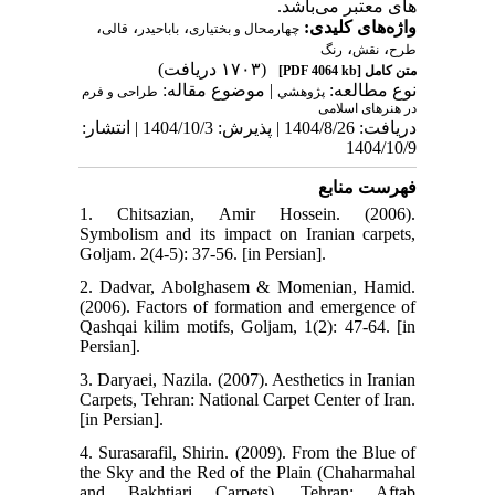
های معتبر می‌باشد.
واژه‌های کلیدی:
،
،
،
چهارمحال و بختیاری
باباحیدر
قالی
،
،
طرح
نقش
رنگ
(۱۷۰۳ دریافت)
متن کامل
[PDF 4064 kb]
نوع مطالعه:
| موضوع مقاله:
پژوهشي
طراحی و فرم
در هنرهای اسلامی
دریافت: 1404/8/26 | پذیرش: 1404/10/3 | انتشار:
1404/10/9
فهرست منابع
1. Chitsazian, Amir Hossein. (2006).
Symbolism and its impact on Iranian carpets,
Goljam. 2(4-5): 37-56. [in Persian].
2. Dadvar, Abolghasem & Momenian, Hamid.
(2006). Factors of formation and emergence of
Qashqai kilim motifs, Goljam, 1(2): 47-64. [in
Persian].
3. Daryaei, Nazila. (2007). Aesthetics in Iranian
Carpets, Tehran: National Carpet Center of Iran.
[in Persian].
4. Surasarafil, Shirin. (2009). From the Blue of
the Sky and the Red of the Plain (Chaharmahal
and Bakhtiari Carpets), Tehran: Aftab