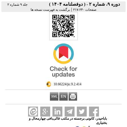
دوره ۹، شماره ۲ - ( دوفصلنامه ۱۴۰۴ )
جلد ۹ شماره ۲
|
صفحات ۲۴۰-۲۱۷
برگشت به فهرست نسخه ها
‎ 10.66224/jic.9.2.414
باباحیدر، کانونی برجسته در مکتب قالی‌بافی چهارمحال و
بختیاری