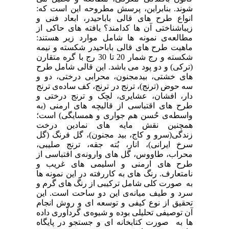
شوند. بنابراین، پرسش مطروحه این است که:
انواع طرح های قالی باباحیدر، ابعاد فنی و
زیباشناختی آن ها کدامند؟ یافته های حاکی از
مطالعه‌ی نمونه ها شامل موارد زیر هستند:
ماهیت طرح های قالی باباحیدر شکسته و نیمه
شکسته و رج شمار 20 تا 30 رج با گره متقارن
(ترکی) و دو پود می باشد. این قالی شامل طرح
های خشتی، بیدمجنون، محرابی درختی، دو و
سه حوض (ترنج)، ترنج در ترنج، کف ساده‌ی ترنج
دار، افشان، عشایری، لچک و ترنج درختی و
طرح های اقتباسی از قالیچه های ارمنی (به
واسطه‌ی حُسن هم جواری و همسایگی) است؛
همچنین نقش مایه های نمادین درخت
زندگی(سرو و کاج، بید مجنون)، گل فرنگ (گل
سرخ ایرانی)، انار، بُته جقه، ترنج صلیبی،
محراب، طاووس، گل های وارونه‌ی اقتباسی از
طرح های ارمنی و اسلیمی های غریب و
نامتعارف. رنگ های به کاررفته در این نمونه ها
به صورت کلی شامل ترکیبی از رنگ های گرم و
سرد و طیف میانه‌ی این دو ساحت است. این
تحقیق از نوع کیفی و توسعه ای و روش انجام
آن توصیفی تحلیلی بوده و شیوه‌ی گردآوری داده
ها به صورت کتابخانه ای و جستجو در پایگاه