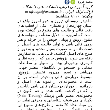
*
محمد افروغ
گروه آموزشی فرش، دانشکده هنر، دانشگاه
اراک، اراک، ایران ،
m-afrough@araku.ac.ir
چکیده:
(۸۱۱ مشاهده)
باباحیدر، روستای دیروز و شهر امروز واقع در
استان چهارمحال و بختیاری، یکی از قطب های
بافت قالی و قالیچه های متنوع در گذشته بوده
است که امروزه به دلایل مختلف و مؤلفه های
متنوع، رونق و پویایی خویش را در حرفه و هنر
بومی قالی بافی و تولید قالیچه های اصیل از
دست داده و به صورت بسیار محدود و به دور از
طرح های اصیل گذشته، قالی هایی به سفارش
بافته می شوند. پژوهش حاضر که از وجه نظری
کم-تری برخوردار بوده و استوار بر مطالعات
میدانی و جستجو در پایگاه‌های معتبر جهانی
می‌باشد و تصور می‌رود نخستین پژوهش
مبسوط درباره‌ی قالی باباحیدر است، بر آن
است تا مجموعه‌ای از نمونه های اصیل و
بازمانده از دوران درخشان قالی بافی باباحیدر
را که در گذشته بافته شده و هم اکنون در
مجموعه‌ی معتبر نایین تِردینگ (Nain Trading)
نگهداری می شوند، شناسایی و معرفی نماید. بر
این مبنا، تعداد 20 تخته از طرح-های متنوع این
کانون بافندگی معرفی، مطالعه و تحلیل می