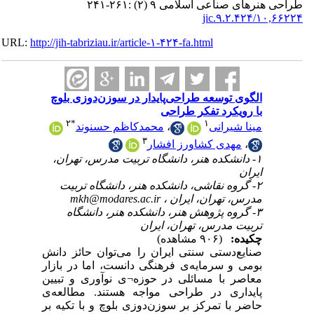
های صناعی اسلامی ۹ (۲) :۲۶۱-۲۴۱
۱۰,۶۶۲۲
URL:
http://jih-tabriziau.ir/article-۱-۴۲۴-fa.html
الگوی توسعه طراحی‌پایدار در سوزن‌دوزی بلوچ
با رویکرد تفکر‌ طراحی
۲
*
۱
محمدکاظم حسنوند
،
مینا شیرانی
۳
مهدی کشاورز افشار
،
۱- دانشکده‌ هنر، دانشگاه تربیت مدرس، تهران،
ایران
۲- گروه نقاشی، دانشکده‌ هنر، دانشگاه تربیت
mkh@modares.ac.ir
مدرس، تهران، ایران ،
۳- گروه پژوهش هنر، دانشکده‌ هنر، دانشگاه
تربیت مدرس، تهران، ایران
چکیده:
(۹۰۶ مشاهده)
صنایع‌دستی سنتی ایران را می‌توان حائز دانش
بومی و سرمایه‌ی فرهنگی‌ دانست، اما در بازار
معاصر با مسائلی در حوزه¬ی نوآوری و تبیین
پایداری در طراحی مواجه هستند. مطالعه‌ی
حاضر با تمرکز بر سوزن‌دوزی بلوچ و با تکیه بر