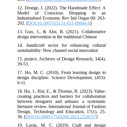
12. Droege, J. (2022). The Handmade Effect: A
Model of Conscious Shopping in an
Industrialised Economy. Rev Ind Organ 60: 263-
292. [
DOI:10.1007/s11151-021-09844-9
]
13. Guo, J., & Ahn, B. (2021). Collaborative
design intervention in the traditional Chinese
14. handicraft sector for enhancing cultural
sustainability: New channel social innovation
15. project. Archives of Design Research, 34(4),
39-53.
17. Ho, M. C. (2010). From learning design to
design discipline. Science Development, (453):
6-11.
18. Hu, J., Hur, E., & Thomas, B. (2023). Value-
creating practices and barriers for collaboration
between designers and artisans: a systematic
literature review. International Journal of Fashion
Design, Technology and Education, 17(1), 25-
36. [
DOI:10.1080/17543266.2023.2228337
]
19. Lavin, M. C. (2019). Craft and design