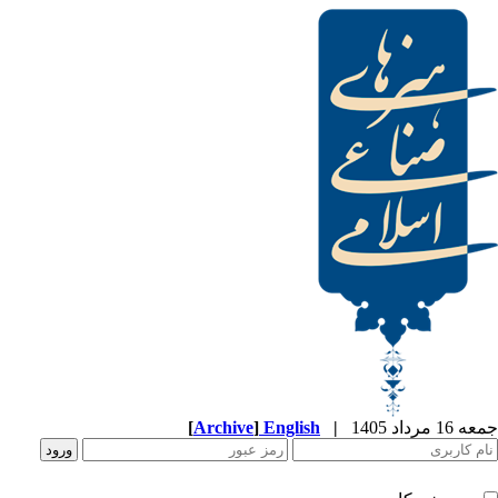
[
Archive
]
English
|