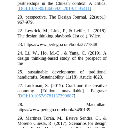
partnerships in the Chilean context: A critical
[
DOI:10.1080/14606925.2019.1595411
]
20. perspective. The Design Journal, 22(sup1):
967-979.
22. Lewrick, M., Link, P., & Leifer, L. (2018).
The design thinking playbook (1st ed.). Wiley.
23. https://www.perlego.com/book/2777848
24. Li, W., Ho, M.-C., & Yang, C. (2019). A
design thinking-based study of the prospect of
the
25. sustainable development of traditional
handicrafts. Sustainability, 11(18): Article 4823.
27. Luckman, S. (2015). Craft and the creative
economy. [Edition unavailable]. Palgrave
[
DOI:10.1057/9781137399687
]
28. Macmillan.
https://www.perlego.com/book/3490139
29. Martínez Torán, M., Esteve Sendra, C., &
Moreno Cuesta, R. (2017). Scenarios for design