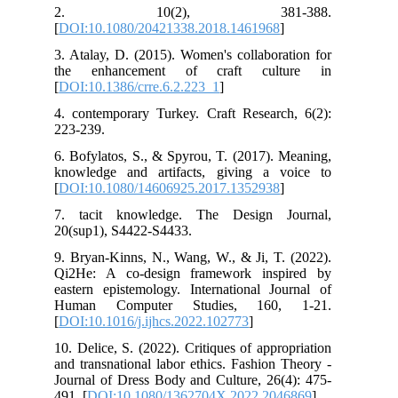
2. 10(2), 381-388.
[
DOI:10.1080/20421338.2018.1461968
]
3. Atalay, D. (2015). Women's collaboration for
the enhancement of craft culture in
[
DOI:10.1386/crre.6.2.223_1
]
4. contemporary Turkey. Craft Research, 6(2):
223-239.
6. Bofylatos, S., & Spyrou, T. (2017). Meaning,
knowledge and artifacts, giving a voice to
[
DOI:10.1080/14606925.2017.1352938
]
7. tacit knowledge. The Design Journal,
20(sup1), S4422-S4433.
9. Bryan-Kinns, N., Wang, W., & Ji, T. (2022).
Qi2He: A co-design framework inspired by
eastern epistemology. International Journal of
Human Computer Studies, 160, 1-21.
[
DOI:10.1016/j.ijhcs.2022.102773
]
10. Delice, S. (2022). Critiques of appropriation
and transnational labor ethics. Fashion Theory -
Journal of Dress Body and Culture, 26(4): 475-
491. [
DOI:10.1080/1362704X.2022.2046869
]