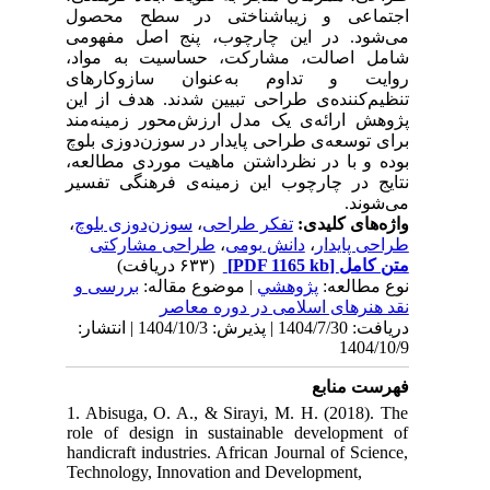
اجتماعی و زیباشناختی در سطح محصول
می‌شود. در این چارچوب، پنج اصل مفهومی
شامل اصالت، مشارکت، حساسیت به مواد،
روایت و تداوم به‌عنوان سازوکارهای
تنظیم‌کننده‌ی طراحی تبیین شدند. هدف از این
پژوهش ارائه‌ی یک مدل ارزش‌محور زمینه‌مند
برای توسعه‌ی طراحی پایدار در سوزن‌دوزی بلوچ
بوده و با در نظرداشتن ماهیت موردی مطالعه،
نتایج در چارچوب این زمینه‌ی فرهنگی تفسیر
می‌شوند.
،
سوزن‌دوزی بلوچ
،
تفکر طراحی
واژه‌های کلیدی:
طراحی مشارکتی
،
دانش بومی
،
طراحی پایدار
(۶۳۳ دریافت)
[PDF 1165 kb]
متن کامل
نوع مطالعه:
پژوهشي
| موضوع مقاله:
بررسی و
نقد هنرهای اسلامی در دوره معاصر
دریافت: 1404/7/30 | پذیرش: 1404/10/3 | انتشار:
1404/10/9
فهرست منابع
1. Abisuga, O. A., & Sirayi, M. H. (2018). The
role of design in sustainable development of
handicraft industries. African Journal of Science,
Technology, Innovation and Development,