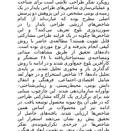
رویکرد تفکر طراحی، تلاشی است برای شناخت
و عملیاتی‌سازی شاخص‌های طراحی پایدار در یک
زمینه‌ی بومی مشخص. در این پژوهش دو پرسش
اصلی مطرح بوده که عبارت‌اند از: کدام
شاخص‌های ارزشی طراحی پایدار را در
سوزن‌دوزی بلوچ تعریف می‌کنند؟ و این
شاخص‌ها چگونه در یک فرایند طراحی مشارکتی
قابل تقویت‌ هستند؟ مطالعه‌ی حاضر با روش
کیفی انجام پذیرفته و از نوع موردی بوده است.
داده‌های تحقیق از طریق مشاهدات میدانی
ومصاحبه‌ی نیمه‌ساختاریافته با ۲۸ صنعتگر و
کارآفرین بلوچ جمع‌آوری شدند و در ادامه با روش
کدگذاری باز و محوری تحلیل شدند. بر پایه‌ی
تحلیل داده‌ها، ۱۴ شاخص استخراج و در چهار بُعد
شامل اقتصادی–اجتماعی، فرهنگی و انتقال
دانش بومی، محیط‌زیستی، و زیبایی‌شناختی–
نوآورانه سازمان‌دهی شدند. این چارچوب مبنایی
شد برای برگزاری یک کارگاه مشارکتی طراحی
که در طی آن پنج نمونه محصول توسعه یافت. در
ادامه نیز این محصولات بر اساس همین
شاخص‌ها ارزیابی شدند. یافته‌های حاصل از
تحقیق پیش رو نشان می‌دهند استقرار این
شاخص‌ها در چرخه‌ی تکرارشونده‌ی تفکر
طراحی، همزمان منجر به تقویت ابعاد فرهنگی،