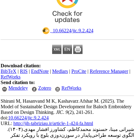
‎ 10.66224/jic.9.2.424
Download citation:
BibTeX
|
RIS
|
EndNote
|
Medlars
|
ProCite
|
Reference Man
RefWorks
Send citation to:
Mendeley
Zotero
RefWorks
Shirani M, Hasanvand M K, Kashavarz Afshar M.
(2025).
T
Model of Sustainable Design Development for Baloch Embr
Based on Design Thinking.
JIC
.
9
(2)
, 241-261.
doi:
10.66224/jic.9.2.424
URL:
http://jih-tabriziau.ir/article-1-424-fa.html
(۱۴۰۴).
ی مینا، حسنوند محمدکاظم، کشاورز افشار مهدی
وسعه طراحی‌پایدار در سوزن‌دوزی بلوچ با رویکرد تفکر‌