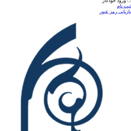
ودکار
مز عبور