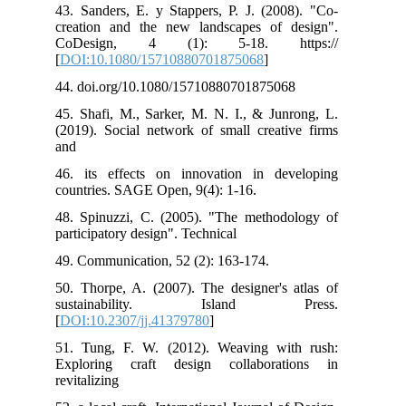
43. Sanders, E. y Stappers, P. J. (2008). "Co-
creation and the new landscapes of design".
CoDesign, 4 (1): 5-18. https://
[
DOI:10.1080/15710880701875068
]
44. doi.org/10.1080/15710880701875068
45. Shafi, M., Sarker, M. N. I., & Junrong, L.
(2019). Social network of small creative firms
and
46. its effects on innovation in developing
countries. SAGE Open, 9(4): 1-16.
48. Spinuzzi, C. (2005). "The methodology of
participatory design". Technical
49. Communication, 52 (2): 163-174.
50. Thorpe, A. (2007). The designer's atlas of
sustainability. Island Press.
[
DOI:10.2307/jj.41379780
]
51. Tung, F. W. (2012). Weaving with rush:
Exploring craft design collaborations in
revitalizing