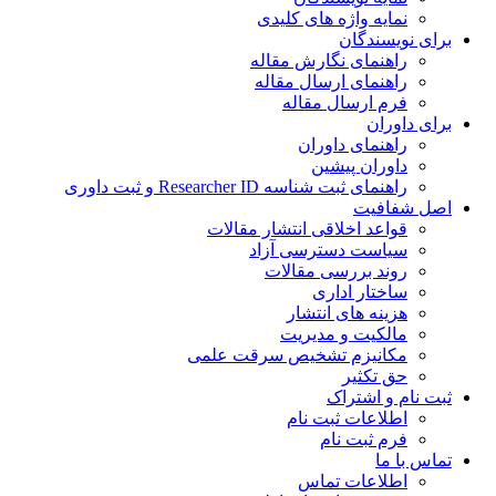
نمایه واژه های کلیدی
ی نویسندگان
راهنمای نگارش مقاله
راهنمای ارسال مقاله
فرم ارسال مقاله
ی داوران
راهنمای داوران
داوران پیشین
راهنمای ثبت شناسه Researcher ID و ثبت داوری
 شفافیت
قواعد اخلاقی انتشار مقالات
سیاست دسترسی آزاد
روند بررسی مقالات
ساختار اداری
هزینه های انتشار
مالکیت و مدیریت
ﻣﮑﺎﻧﯿﺰم ﺗﺸﺨﯿﺺ ﺳﺮﻗﺖ ﻋﻠﻤﯽ
حق تکثیر
 نام و اشتراک
اطلاعات ثبت نام
فرم ثبت نام
س با ما
اطلاعات تماس