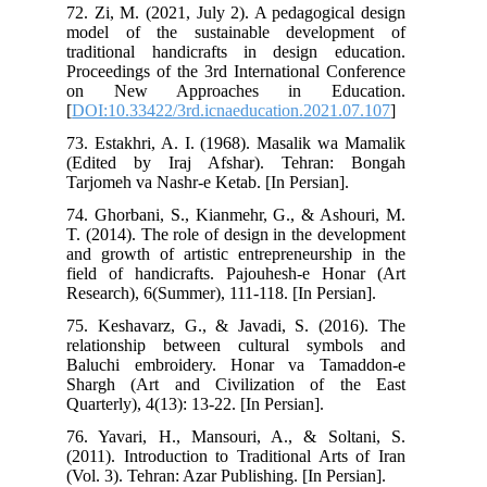
72. Zi, M. (2021, July 2). A pedagogical design
model of the sustainable development of
traditional handicrafts in design education.
Proceedings of the 3rd International Conference
on New Approaches in Education.
[
DOI:10.33422/3rd.icnaeducation.2021.07.107
]
73. Estakhri, A. I. (1968). Masalik wa Mamalik
(Edited by Iraj Afshar). Tehran: Bongah
Tarjomeh va Nashr-e Ketab. [In Persian].
74. Ghorbani, S., Kianmehr, G., & Ashouri, M.
T. (2014). The role of design in the development
and growth of artistic entrepreneurship in the
field of handicrafts. Pajouhesh-e Honar (Art
Research), 6(Summer), 111-118. [In Persian].
75. Keshavarz, G., & Javadi, S. (2016). The
relationship between cultural symbols and
Baluchi embroidery. Honar va Tamaddon-e
Shargh (Art and Civilization of the East
Quarterly), 4(13): 13-22. [In Persian].
76. Yavari, H., Mansouri, A., & Soltani, S.
(2011). Introduction to Traditional Arts of Iran
(Vol. 3). Tehran: Azar Publishing. [In Persian].