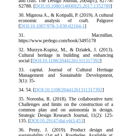
and craft. The Design Journal, 20(sup1), S2778-
S2788. [
DOI:10.1080/14606925.2017.1352789
]
30. Mignosa A., & Kotipalli, P. (2019). A cultural
economic analysis of craft. Palgrave
[
DOI:10.1007/978-3-030-02164-1
]
31. Macmillan.
https://www.perlego.com/book/3495178
32. Murzyn-Kupisz, M., & Działek, J. (2013).
Cultural heritage in building and enhancing
social [
DOI:10.1108/20441261311317392
]
33. capital. Journal of Cultural Heritage
Management and Sustainable Development,
3(1): 35-
34. 54. [
DOI:10.1108/20441261311317392
]
35. Noronha, R. (2018). The collaborative turn:
Challenges and limits on the construction of a
common plan and on autonomía in design.
Strategic Design Research Journal, 11(2): 125-
135. [
DOI:10.29147/dat.v6i3.453
]
36. Penty, J. (2019). Product design and
sustainability (1st ed.). Routledge. Available at: