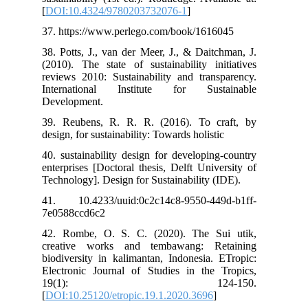
[
DOI:10.4324/9780203732076-1
]
37. https://www.perlego.com/book/1616045
38. Potts, J., van der Meer, J., & Daitchman, J.
(2010). The state of sustainability initiatives
reviews 2010: Sustainability and transparency.
International Institute for Sustainable
Development.
39. Reubens, R. R. R. (2016). To craft, by
design, for sustainability: Towards holistic
40. sustainability design for developing-country
enterprises [Doctoral thesis, Delft University of
Technology]. Design for Sustainability (IDE).
41. 10.4233/uuid:0c2c14c8-9550-449d-b1ff-
7e0588ccd6c2
42. Rombe, O. S. C. (2020). The Sui utik,
creative works and tembawang: Retaining
biodiversity in kalimantan, Indonesia. ETropic:
Electronic Journal of Studies in the Tropics,
19(1): 124-150.
[
DOI:10.25120/etropic.19.1.2020.3696
]