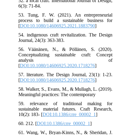
52. a local craft. International Journal of Design,
6(3): 71-84.
53. Tung, F. W. (2021). An entrepreneurial
process to build a sustainable business for
[
DOI:10.1080/14606925.2021.1883790
]
54. indigenous craft revitalization. The Design
Journal, 24(3): 363-383.
56. Väänänen, N., & Pöllänen, S. (2020).
Conceptualizing sustainable craft: Concept
analysis of
[
DOI:10.1080/14606925.2020.1718276
]
57. literature. The Design Journal, 23(1): 1-23.
[
DOI:10.1080/14606925.2020.1718276
]
58. Walker, S., Evans, M., & Mullagh, L. (2019).
Meaningful practices: The contemporary
59. relevance of traditional making for
sustainable material futures. Craft Research,
10(2): 183- [
DOI:10.1386/crre_00002_1
]
60. 212. [
DOI:10.1386/crre_00002_1
]
61. Wang, W., Bryan-Kinns, N., & Sheridan, J.