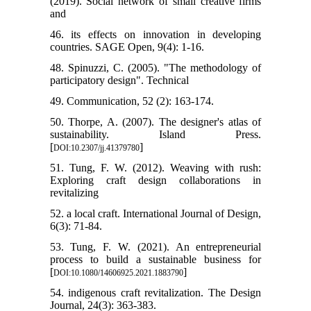
(2019). Social network of small creative firms
and
46. its effects on innovation in developing
countries. SAGE Open, 9(4): 1-16.
48. Spinuzzi, C. (2005). "The methodology of
participatory design". Technical
49. Communication, 52 (2): 163-174.
50. Thorpe, A. (2007). The designer's atlas of
sustainability. Island Press.
[
]
DOI:10.2307/jj.41379780
51. Tung, F. W. (2012). Weaving with rush:
Exploring craft design collaborations in
revitalizing
52. a local craft. International Journal of Design,
6(3): 71-84.
53. Tung, F. W. (2021). An entrepreneurial
process to build a sustainable business for
[
]
DOI:10.1080/14606925.2021.1883790
54. indigenous craft revitalization. The Design
Journal, 24(3): 363-383.