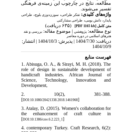
مطالعه، نتایج در چارچوب این زمینه‌ی فرهنگی
تفسیر می‌شوند.
،
،
واژه‌های کلیدی:
تفکر طراحی
سوزن‌دوزی بلوچ
طراحی
،
،
پایدار
دانش بومی
طراحی مشارکتی
(۶۳۵ دریافت)
[PDF 1165 kb]
متن کامل
نوع مطالعه:
| موضوع مقاله:
پژوهشي
بررسی و نقد
هنرهای اسلامی در دوره معاصر
دریافت: 1404/7/30 | پذیرش: 1404/10/3 | انتشار:
1404/10/9
فهرست منابع
1. Abisuga, O. A., & Sirayi, M. H. (2018). The
role of design in sustainable development of
handicraft industries. African Journal of
Science, Technology, Innovation and
Development,
2. 10(2), 381-388.
[
]
DOI:10.1080/20421338.2018.1461968
3. Atalay, D. (2015). Women's collaboration for
the enhancement of craft culture in
[
]
DOI:10.1386/crre.6.2.223_1
4. contemporary Turkey. Craft Research, 6(2):