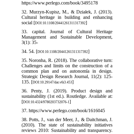
https://www.perlego.com/book/3495178
32. Murzyn-Kupisz, M., & Działek, J. (2013).
Cultural heritage in building and enhancing
social [
]
DOI:10.1108/20441261311317392
33. capital. Journal of Cultural Heritage
Management and Sustainable Development,
3(1): 35-
34. 54. [
]
DOI:10.1108/20441261311317392
35. Noronha, R. (2018). The collaborative turn:
Challenges and limits on the construction of a
common plan and on autonomía in design.
Strategic Design Research Journal, 11(2): 125-
135. [
]
DOI:10.29147/dat.v6i3.453
36. Penty, J. (2019). Product design and
sustainability (1st ed.). Routledge. Available at:
[
]
DOI:10.4324/9780203732076-1
37. https://www.perlego.com/book/1616045
38. Potts, J., van der Meer, J., & Daitchman, J.
(2010). The state of sustainability initiatives
reviews 2010: Sustainability and transparency.