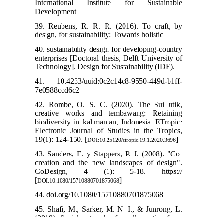
International Institute for Sustainable
Development.
39. Reubens, R. R. R. (2016). To craft, by
design, for sustainability: Towards holistic
40. sustainability design for developing-country
enterprises [Doctoral thesis, Delft University of
Technology]. Design for Sustainability (IDE).
41. 10.4233/uuid:0c2c14c8-9550-449d-b1ff-
7e0588ccd6c2
42. Rombe, O. S. C. (2020). The Sui utik,
creative works and tembawang: Retaining
biodiversity in kalimantan, Indonesia. ETropic:
Electronic Journal of Studies in the Tropics,
19(1): 124-150. [
]
DOI:10.25120/etropic.19.1.2020.3696
43. Sanders, E. y Stappers, P. J. (2008). "Co-
creation and the new landscapes of design".
CoDesign, 4 (1): 5-18. https://
[
]
DOI:10.1080/15710880701875068
44. doi.org/10.1080/15710880701875068
45. Shafi, M., Sarker, M. N. I., & Junrong, L.