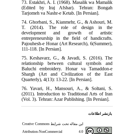
73. Estakhri, A. I. (1968). Masalik wa Mamalik
(Edited by Iraj Afshar). Tehran: Bongah
Tarjomeh va Nashr-e Ketab. [In Persian].
74. Ghorbani, S., Kianmehr, G., & Ashouri, M.
T. (2014). The role of design in the
development and growth of artistic
entrepreneurship in the field of handicrafts.
Pajouhesh-e Honar (Art Research), 6(Summer),
111-118. [In Persian].
75. Keshavarz, G., & Javadi, S. (2016). The
relationship between cultural symbols and
Baluchi embroidery. Honar va Tamaddon-e
Shargh (Art and Civilization of the East
Quarterly), 4(13): 13-22. [In Persian].
76. Yavari, H., Mansouri, A., & Soltani, S.
(2011). Introduction to Traditional Arts of Iran
(Vol. 3). Tehran: Azar Publishing. [In Persian].
بازنشر اطلاعات
Creative Commons
این مقاله تحت شرایط
Attribution-NonCommercial 4.0