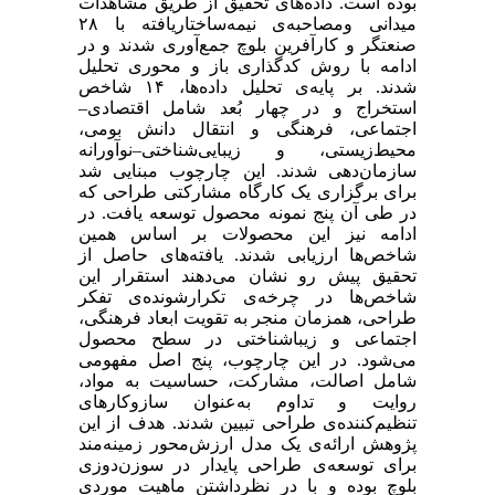
بوده است. داده‌های تحقیق از طریق مشاهدات
میدانی ومصاحبه‌ی نیمه‌ساختاریافته با ۲۸
صنعتگر و کارآفرین بلوچ جمع‌آوری شدند و در
ادامه با روش کدگذاری باز و محوری تحلیل
شدند. بر پایه‌ی تحلیل داده‌ها، ۱۴ شاخص
استخراج و در چهار بُعد شامل اقتصادی–
اجتماعی، فرهنگی و انتقال دانش بومی،
محیط‌زیستی، و زیبایی‌شناختی–نوآورانه
سازمان‌دهی شدند. این چارچوب مبنایی شد
برای برگزاری یک کارگاه مشارکتی طراحی که
در طی آن پنج نمونه محصول توسعه یافت. در
ادامه نیز این محصولات بر اساس همین
شاخص‌ها ارزیابی شدند. یافته‌های حاصل از
تحقیق پیش رو نشان می‌دهند استقرار این
شاخص‌ها در چرخه‌ی تکرارشونده‌ی تفکر
طراحی، همزمان منجر به تقویت ابعاد فرهنگی،
اجتماعی و زیباشناختی در سطح محصول
می‌شود. در این چارچوب، پنج اصل مفهومی
شامل اصالت، مشارکت، حساسیت به مواد،
روایت و تداوم به‌عنوان سازوکارهای
تنظیم‌کننده‌ی طراحی تبیین شدند. هدف از این
پژوهش ارائه‌ی یک مدل ارزش‌محور زمینه‌مند
برای توسعه‌ی طراحی پایدار در سوزن‌دوزی
بلوچ بوده و با در نظرداشتن ماهیت موردی