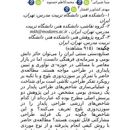
۲
*
۱
،
،
مینا شیرانی
محمدکاظم حسنوند
۳
مهدی کشاورز افشار
۱- دانشکده‌ هنر، دانشگاه تربیت مدرس، تهران،
ایران
۲- گروه نقاشی، دانشکده‌ هنر، دانشگاه تربیت
mkh@modares.ac.ir
مدرس، تهران، ایران ،
۳- گروه پژوهش هنر، دانشکده‌ هنر، دانشگاه
تربیت مدرس، تهران، ایران
چکیده:
(۹۱۵ مشاهده)
صنایع‌دستی سنتی ایران را می‌توان حائز دانش
بومی و سرمایه‌ی فرهنگی‌ دانست، اما در بازار
معاصر با مسائلی در حوزه¬ی نوآوری و تبیین
پایداری در طراحی مواجه هستند. مطالعه‌ی
حاضر با تمرکز بر سوزن‌دوزی بلوچ و با تکیه بر
رویکرد تفکر طراحی، تلاشی است برای شناخت
و عملیاتی‌سازی شاخص‌های طراحی پایدار در
یک زمینه‌ی بومی مشخص. در این پژوهش دو
پرسش اصلی مطرح بوده که عبارت‌اند از: کدام
شاخص‌های ارزشی طراحی پایدار را در
سوزن‌دوزی بلوچ تعریف می‌کنند؟ و این
شاخص‌ها چگونه در یک فرایند طراحی
مشارکتی قابل تقویت‌ هستند؟ مطالعه‌ی حاضر
با روش کیفی انجام پذیرفته و از نوع موردی