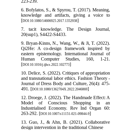
223-239.
6. Bofylatos, S., & Spyrou, T. (2017). Meaning,
knowledge and artifacts, giving a voice to
[
]
DOI:10.1080/14606925.2017.1352938
7. tacit knowledge. The Design Journal,
20(sup1), S4422-S4433.
9. Bryan-Kinns, N., Wang, W., & Ji, T. (2022).
Qi2He: A co-design framework inspired by
eastern epistemology. International Journal of
Human Computer Studies, 160, 1-21.
[
]
DOI:10.1016/j.ijhcs.2022.102773
10. Delice, S. (2022). Critiques of appropriation
and transnational labor ethics. Fashion Theory -
Journal of Dress Body and Culture, 26(4): 475-
491. [
]
DOI:10.1080/1362704X.2022.2046869
12. Droege, J. (2022). The Handmade Effect: A
Model of Conscious Shopping in an
Industrialised Economy. Rev Ind Organ 60:
263-292. [
]
DOI:10.1007/s11151-021-09844-9
13. Guo, J., & Ahn, B. (2021). Collaborative
design intervention in the traditional Chinese