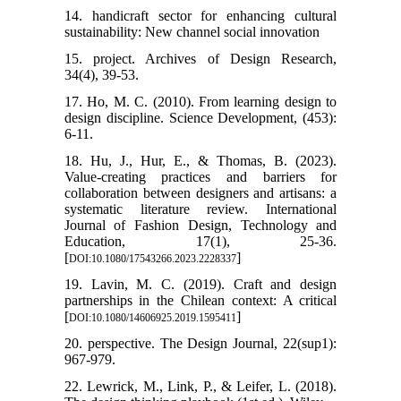
14. handicraft sector for enhancing cultural
sustainability: New channel social innovation
15. project. Archives of Design Research,
34(4), 39-53.
17. Ho, M. C. (2010). From learning design to
design discipline. Science Development, (453):
6-11.
18. Hu, J., Hur, E., & Thomas, B. (2023).
Value-creating practices and barriers for
collaboration between designers and artisans: a
systematic literature review. International
Journal of Fashion Design, Technology and
Education, 17(1), 25-36.
[
]
DOI:10.1080/17543266.2023.2228337
19. Lavin, M. C. (2019). Craft and design
partnerships in the Chilean context: A critical
[
]
DOI:10.1080/14606925.2019.1595411
20. perspective. The Design Journal, 22(sup1):
967-979.
22. Lewrick, M., Link, P., & Leifer, L. (2018).