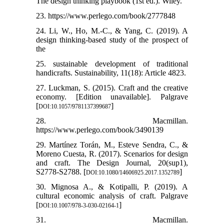
The design thinking playbook (1st ed.). Wiley.
23. https://www.perlego.com/book/2777848
24. Li, W., Ho, M.-C., & Yang, C. (2019). A
design thinking-based study of the prospect of
the
25. sustainable development of traditional
handicrafts. Sustainability, 11(18): Article 4823.
27. Luckman, S. (2015). Craft and the creative
economy. [Edition unavailable]. Palgrave
[
]
DOI:10.1057/9781137399687
28. Macmillan.
https://www.perlego.com/book/3490139
29. Martínez Torán, M., Esteve Sendra, C., &
Moreno Cuesta, R. (2017). Scenarios for design
and craft. The Design Journal, 20(sup1),
S2778-S2788. [
]
DOI:10.1080/14606925.2017.1352789
30. Mignosa A., & Kotipalli, P. (2019). A
cultural economic analysis of craft. Palgrave
[
]
DOI:10.1007/978-3-030-02164-1
31. Macmillan.