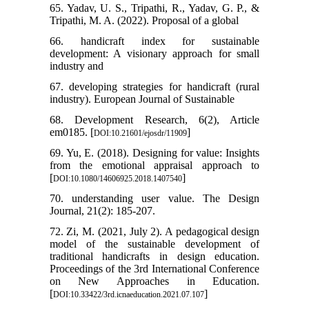
65. Yadav, U. S., Tripathi, R., Yadav, G. P., &
Tripathi, M. A. (2022). Proposal of a global
66. handicraft index for sustainable
development: A visionary approach for small
industry and
67. developing strategies for handicraft (rural
industry). European Journal of Sustainable
68. Development Research, 6(2), Article
em0185. [
]
DOI:10.21601/ejosdr/11909
69. Yu, E. (2018). Designing for value: Insights
from the emotional appraisal approach to
[
]
DOI:10.1080/14606925.2018.1407540
70. understanding user value. The Design
Journal, 21(2): 185-207.
72. Zi, M. (2021, July 2). A pedagogical design
model of the sustainable development of
traditional handicrafts in design education.
Proceedings of the 3rd International Conference
on New Approaches in Education.
[
]
DOI:10.33422/3rd.icnaeducation.2021.07.107