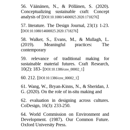
56. Väänänen, N., & Pöllänen, S. (2020).
Conceptualizing sustainable craft: Concept
analysis of [
]
DOI:10.1080/14606925.2020.1718276
57. literature. The Design Journal, 23(1): 1-23.
[
]
DOI:10.1080/14606925.2020.1718276
58. Walker, S., Evans, M., & Mullagh, L.
(2019). Meaningful practices: The
contemporary
59. relevance of traditional making for
sustainable material futures. Craft Research,
10(2): 183- [
]
DOI:10.1386/crre_00002_1
60. 212. [
]
DOI:10.1386/crre_00002_1
61. Wang, W., Bryan-Kinns, N., & Sheridan, J.
G. (2020). On the role of in-situ making and
62. evaluation in designing across cultures.
CoDesign, 16(3): 233-250.
64. World Commission on Environment and
Development. (1987). Our Common Future.
Oxford University Press.