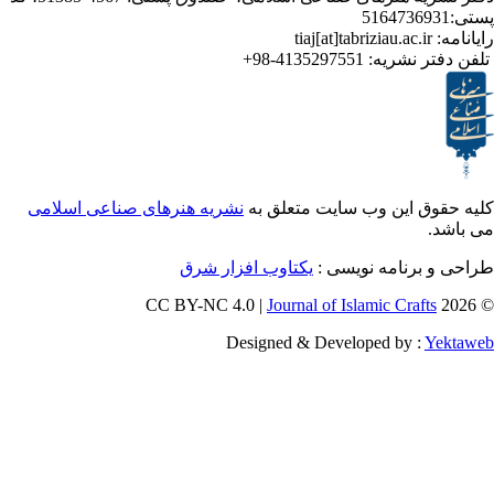
ر نشریه:
4135297551-98+
ق این وب سایت متعلق به
نشریه هنرهای صناعی اسلامی
برنامه نویسی :
یکتاوب افزار شرق
Journal of Islamic Craf
Designed & Developed by :