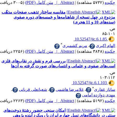
|
Abstract |
متن کامل (PDF)
(۳۰۰۵ دریافت)
مقایسه ساختار تذهیب صفحات مذهّب
ر چهل نسخه از شاهنامه‌ها و خمسه‌های دوره صفوی
جری)
‎ 10.52547/jic.6.
*
بری
،
مریم کشمیری
|
Abstract |
متن کامل (PDF)
(۲۲۵۶ دریافت)
بررسی فرم و نقش در نقاب‌های فلزی
صفوی و عثمانی و انتساب‌های صورت گرفته به آن‌ها
‎ 10.52547/jic.6.1
*
اری
،
غلامرضا هاشمی
،
شعبانعلی قربانی
،
ازده امامی
|
Abstract |
متن کامل (PDF)
(۲۲۶۳ دریافت)
امکان سنجی حضور رشتۀ دوخت‌های
دانشگاه‌های نسل چهارمِ ایران با رویکرد آینده پژوهی