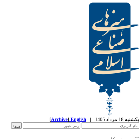
[
Archive
]
English
|