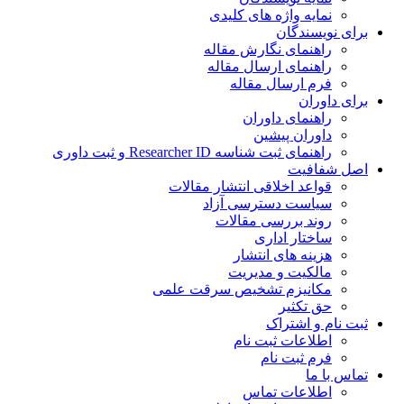
نمایه واژه های کلیدی
ی نویسندگان
راهنمای نگارش مقاله
راهنمای ارسال مقاله
فرم ارسال مقاله
ی داوران
راهنمای داوران
داوران پیشین
راهنمای ثبت شناسه Researcher ID و ثبت داوری
 شفافیت
قواعد اخلاقی انتشار مقالات
سیاست دسترسی آزاد
روند بررسی مقالات
ساختار اداری
هزینه های انتشار
مالکیت و مدیریت
ﻣﮑﺎﻧﯿﺰم ﺗﺸﺨﯿﺺ ﺳﺮﻗﺖ ﻋﻠﻤﯽ
حق تکثیر
 نام و اشتراک
اطلاعات ثبت نام
فرم ثبت نام
س با ما
اطلاعات تماس