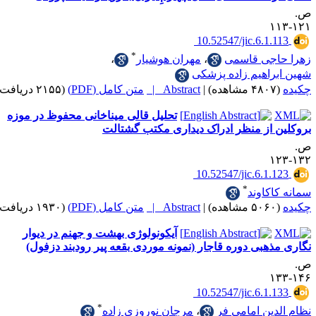
‎ 10.52547/jic.6.1
*
جی قاسمی
،
مهران هوشیار
،
اهیم زاده پزشکی
|
Abstract |
متن کامل (PDF)
(۲۱۵۵ دریافت)
تحلیل قالی میناخانی محفوظ در موزه
از منظر ادراک دیداری مکتب گشتالت
‎ 10.52547/jic.6.1
*
کاوند
|
Abstract |
متن کامل (PDF)
(۱۹۳۰ دریافت)
آیکونولوژی بهشت و جهنم در دیوار
هبی دوره قاجار (نمونه موردی بقعه پیر رودبند دزفول)
‎ 10.52547/jic.6.1
*
ین امامی فر
،
مرجان نوروزی زاده