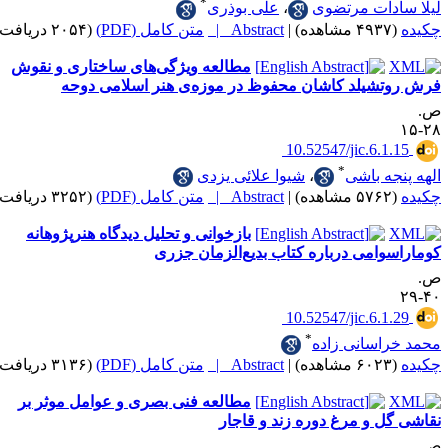
*
دات مرتضوی
،
علی بوذری
|
Abstract |
متن کامل (PDF)
(۲۰۵۴ دریافت)
مطالعه ویژگی‌های‌ ساختاری و نقوش
شیلد کاشان محفوظ در موزه‌ی هنر اسلامی دوحه
‎ 10.52547/jic.6.
*
ه باشی
،
شیوا علائی یزدی
|
Abstract |
متن کامل (PDF)
(۳۲۵۲ دریافت)
بازخوانی و تحلیل دیدگاه هنرپژوهانه
امی درباره کتاب بدیع‌الزمان جزری
‎ 10.52547/jic.6.
*
اسانی زاده
|
Abstract |
متن کامل (PDF)
(۳۱۳۶ دریافت)
مطالعه فنی بصری و عوامل موثر بر
 و مرغ دوره زند و قاجار