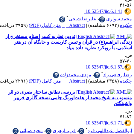
‎ 10.52547/jic.6.
*
اری
،
علیرضا شیخی
|
Abstract |
متن کامل (PDF)
(۳۹۵۹ دریافت)
تدوین نظریه کسر اصنام مستخرج از
راهیم(ع) در قرآن و تبیین کاربست و جایگاه آن در هنر
ا رویکرد نظریه داده بنیاد
‎ 10.52547/jic.6.
*
ی راد
،
مهدی محمدزاده
|
Abstract |
متن کامل (PDF)
(۲۲۹۱ دریافت)
بررسی تطابق ساختار بصری دو اثر
ه شیخ محمد از هفت‌اورنگ جامی نسخه گالری فرییر
ن
‎ 10.52547/jic.6.
*
 عبداللهی فرد
،
فریبا ازهری
،
مجید ضیائی