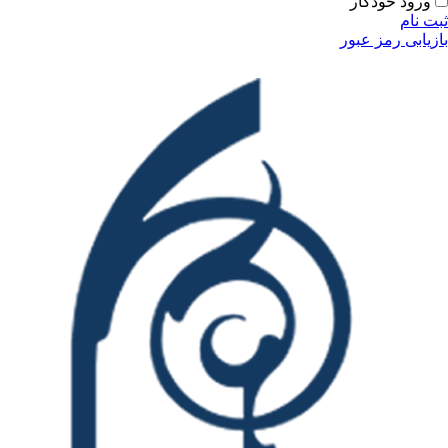
ودکار
مز عبور