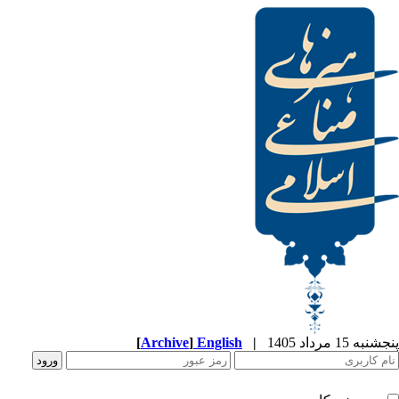
[
Archive
]
English
|