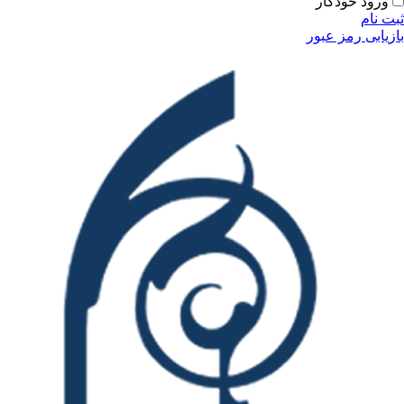
ودکار
مز عبور