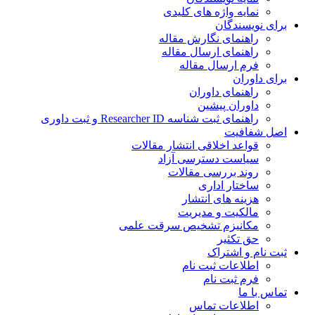
نمایه واژه های کلیدی
ی نویسندگان
راهنمای نگارش مقاله
راهنمای ارسال مقاله
فرم ارسال مقاله
ی داوران
راهنمای داوران
داوران پیشین
راهنمای ثبت شناسه Researcher ID و ثبت داوری
 شفافیت
قواعد اخلاقی انتشار مقالات
سیاست دسترسی آزاد
روند بررسی مقالات
ساختار اداری
هزینه های انتشار
مالکیت و مدیریت
ﻣﮑﺎﻧﯿﺰم ﺗﺸﺨﯿﺺ ﺳﺮﻗﺖ ﻋﻠﻤﯽ
حق تکثیر
 نام و اشتراک
اطلاعات ثبت نام
فرم ثبت نام
س با ما
اطلاعات تماس