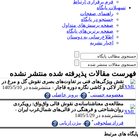
فرم برقراری ارتباط
یلات پایگاه
راهنمای صفحات
جستجو در پایگاه
صفحه پرسش‌های متداول
صفحه برترین‌های پایگاه
اطلاع‌رسانی به دوستان
اخبار نشریه
 مقالات پذیرفته شده منتشر نشده
ش ویژگی‌های فنی بر تفاوت‌های بصری نقوش گل و مرغ در
ار لاکی و کاشی نگاره دوره قاجار
- منتشرشده در 1405/5/10
*
صومه حسینی
،
پرویز حاصلی
العه‌ی معناشناسانه‌ی نقوش قالی واق‌واق: رویکردی
ان‌شناختی و فرهنگی در قالی‌های شمال‌غرب ایران
-
شرشده در 1405/1/29
*
زاد سلجوقی
،
بیژن اربابی
ی مرتبط