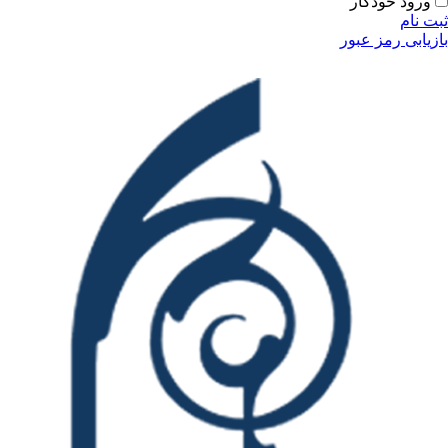
ودکار
مز عبور