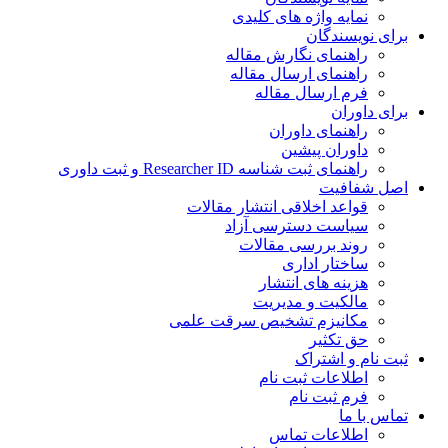
نمایه واژه های کلیدی
ی نویسندگان
راهنمای نگارش مقاله
راهنمای ارسال مقاله
فرم ارسال مقاله
ی داوران
راهنمای داوران
داوران پیشین
راهنمای ثبت شناسه Researcher ID و ثبت داوری
 شفافیت
قواعد اخلاقی انتشار مقالات
سیاست دسترسی آزاد
روند بررسی مقالات
ساختار اداری
هزینه های انتشار
مالکیت و مدیریت
ﻣﮑﺎﻧﯿﺰم ﺗﺸﺨﯿﺺ ﺳﺮﻗﺖ ﻋﻠﻤﯽ
حق تکثیر
 نام و اشتراک
اطلاعات ثبت نام
فرم ثبت نام
س با ما
اطلاعات تماس