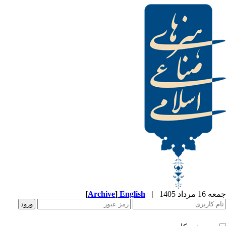
[
Archive
]
English
|