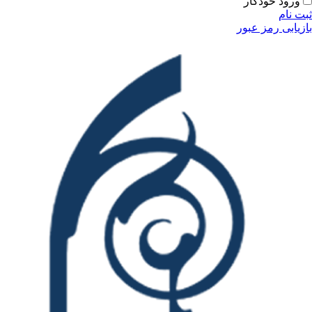
ودکار
مز عبور