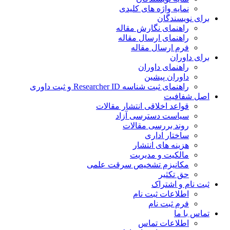
نمایه واژه های کلیدی
ی نویسندگان
راهنمای نگارش مقاله
راهنمای ارسال مقاله
فرم ارسال مقاله
ی داوران
راهنمای داوران
داوران پیشین
راهنمای ثبت شناسه Researcher ID و ثبت داوری
 شفافیت
قواعد اخلاقی انتشار مقالات
سیاست دسترسی آزاد
روند بررسی مقالات
ساختار اداری
هزینه های انتشار
مالکیت و مدیریت
ﻣﮑﺎﻧﯿﺰم ﺗﺸﺨﯿﺺ ﺳﺮﻗﺖ ﻋﻠﻤﯽ
حق تکثیر
 نام و اشتراک
اطلاعات ثبت نام
فرم ثبت نام
س با ما
اطلاعات تماس