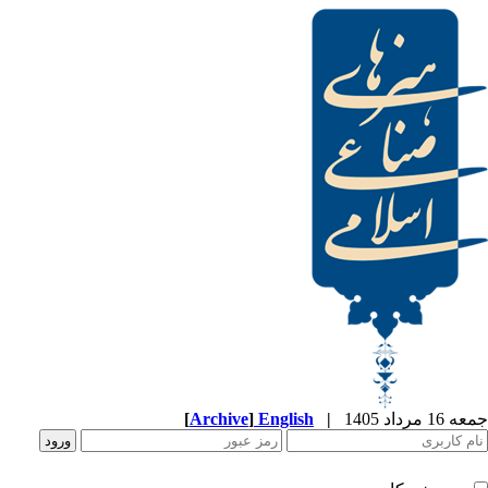
[
Archive
]
English
|