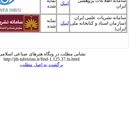
ی
نمایه
ایران/
لینک
شده
فارسی
ان
نمایه
ایران/
ه ملی
لینک
شده
فارسی
نی مطلب در وبگاه هنرهای صناعی اسلامی:
http://jih-tabriziau.ir/find-1.125.37.fa.html
برگشت به اصل مطلب