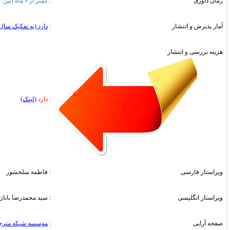
:
کمتر از ۶ ماه (بین ۲ تا ۴ ماه)
:
دارد (به تفکیک سال)
:
دارد
(لینک)
: فاطمه سلحشور
: سید محمدرضا بانان خجسته
:
موسسه شبکه مترجمین اشراق