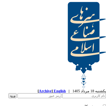
[
Archive
]
English
|