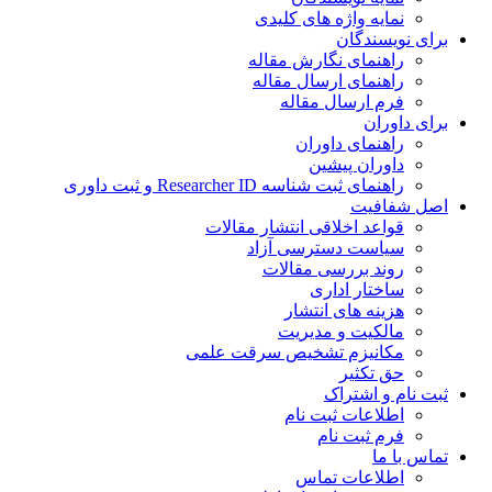
نمایه واژه های کلیدی
ی نویسندگان
راهنمای نگارش مقاله
راهنمای ارسال مقاله
فرم ارسال مقاله
ی داوران
راهنمای داوران
داوران پیشین
راهنمای ثبت شناسه Researcher ID و ثبت داوری
 شفافیت
قواعد اخلاقی انتشار مقالات
سیاست دسترسی آزاد
روند بررسی مقالات
ساختار اداری
هزینه های انتشار
مالکیت و مدیریت
ﻣﮑﺎﻧﯿﺰم ﺗﺸﺨﯿﺺ ﺳﺮﻗﺖ ﻋﻠﻤﯽ
حق تکثیر
 نام و اشتراک
اطلاعات ثبت نام
فرم ثبت نام
س با ما
اطلاعات تماس