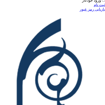
ودکار
مز عبور