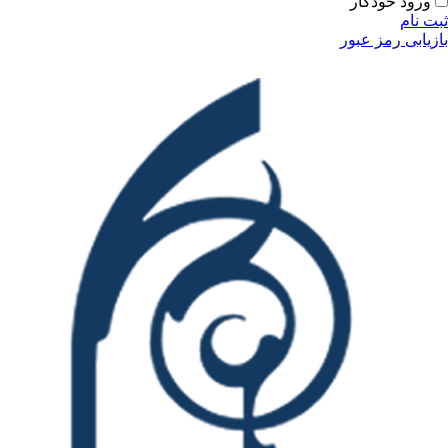
ودکار
مز عبور