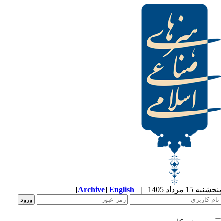
[
Archive
]
English
|