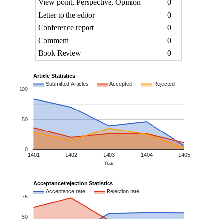
View point, Perspective, Opinion
0
Letter to the editor
0
Conference report
0
Comment
0
Book Review
0
Article Statistics
Submitted Articles
Accepted
Rejected
100
50
0
1401
1402
1403
1404
1405
Year
Acceptance/rejection Statistics
Acceptance rate
Rejection rate
75
50