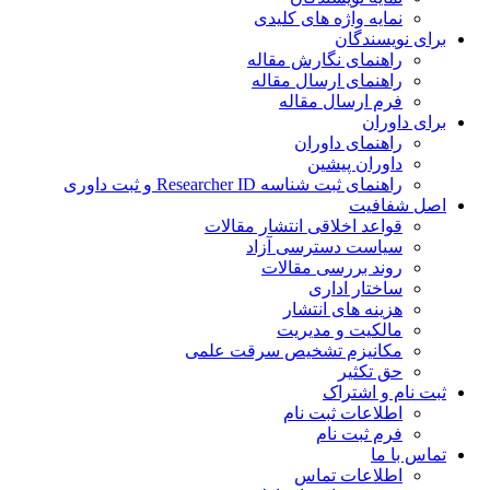
نمایه واژه های کلیدی
برای نویسندگان
راهنمای نگارش مقاله
راهنمای ارسال مقاله
فرم ارسال مقاله
برای داوران
راهنمای داوران
داوران پیشین
راهنمای ثبت شناسه Researcher ID و ثبت داوری
اصل شفافیت
قواعد اخلاقی انتشار مقالات
سیاست دسترسی آزاد
روند بررسی مقالات
ساختار اداری
هزینه های انتشار
مالکیت و مدیریت
ﻣﮑﺎﻧﯿﺰم ﺗﺸﺨﯿﺺ ﺳﺮﻗﺖ ﻋﻠﻤﯽ
حق تکثیر
ثبت نام و اشتراک
اطلاعات ثبت نام
فرم ثبت نام
تماس با ما
اطلاعات تماس