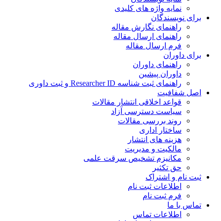
نمایه واژه های کلیدی
ی نویسندگان
راهنمای نگارش مقاله
راهنمای ارسال مقاله
فرم ارسال مقاله
ی داوران
راهنمای داوران
داوران پیشین
راهنمای ثبت شناسه Researcher ID و ثبت داوری
 شفافیت
قواعد اخلاقی انتشار مقالات
سیاست دسترسی آزاد
روند بررسی مقالات
ساختار اداری
هزینه های انتشار
مالکیت و مدیریت
ﻣﮑﺎﻧﯿﺰم ﺗﺸﺨﯿﺺ ﺳﺮﻗﺖ ﻋﻠﻤﯽ
حق تکثیر
 نام و اشتراک
اطلاعات ثبت نام
فرم ثبت نام
س با ما
اطلاعات تماس