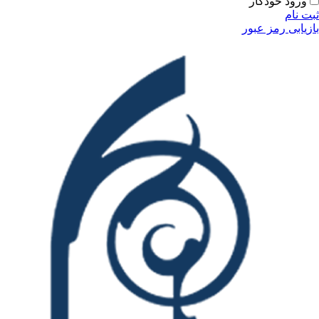
ودکار
مز عبور