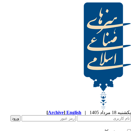
[
Archive
]
English
|