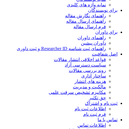
نمایه واژه های کلیدی
برای نویسندگان
راهنمای نگارش مقاله
راهنمای ارسال مقاله
فرم ارسال مقاله
برای داوران
راهنمای داوران
داوران پیشین
راهنمای ثبت شناسه Researcher ID و ثبت داوری
اصل شفافیت
قواعد اخلاقی انتشار مقالات
سیاست دسترسی آزاد
روند بررسی مقالات
ساختار اداری
هزینه های انتشار
مالکیت و مدیریت
ﻣﮑﺎﻧﯿﺰم ﺗﺸﺨﯿﺺ ﺳﺮﻗﺖ ﻋﻠﻤﯽ
حق تکثیر
ثبت نام و اشتراک
اطلاعات ثبت نام
فرم ثبت نام
تماس با ما
اطلاعات تماس