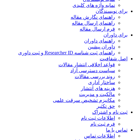
نمایه واژه های کلیدی
ی نویسندگان
راهنمای نگارش مقاله
راهنمای ارسال مقاله
فرم ارسال مقاله
ی داوران
راهنمای داوران
داوران پیشین
راهنمای ثبت شناسه Researcher ID و ثبت داوری
 شفافیت
قواعد اخلاقی انتشار مقالات
سیاست دسترسی آزاد
روند بررسی مقالات
ساختار اداری
هزینه های انتشار
مالکیت و مدیریت
ﻣﮑﺎﻧﯿﺰم ﺗﺸﺨﯿﺺ ﺳﺮﻗﺖ ﻋﻠﻤﯽ
حق تکثیر
 نام و اشتراک
اطلاعات ثبت نام
فرم ثبت نام
س با ما
اطلاعات تماس