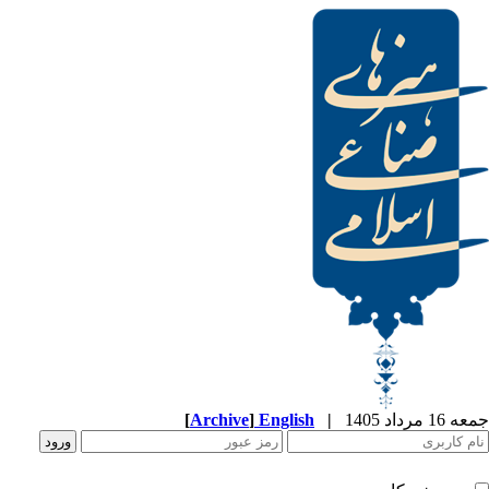
[
Archive
]
English
|