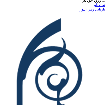
ودکار
مز عبور