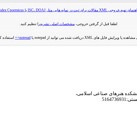
ی تهیه خروجی XML مقالات برای ثبت در نمایه هایی مثل ISC، DOAJ یا Index Cpoernicus
لطفا قبل از گرفتن خروجی،
مشخصات اصلی نشریه
را تنظیم کنید.
هده یا ویرایش فایل های XML دریافت شده می توانید از notepad یا
notepad++
استفاده کن
دانشکده هنرهای صناعی اسلامی،