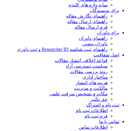
نمایه واژه های کلیدی
برای نویسندگان
راهنمای نگارش مقاله
راهنمای ارسال مقاله
فرم ارسال مقاله
برای داوران
راهنمای داوران
داوران پیشین
راهنمای ثبت شناسه Researcher ID و ثبت داوری
اصل شفافیت
قواعد اخلاقی انتشار مقالات
سیاست دسترسی آزاد
روند بررسی مقالات
ساختار اداری
هزینه های انتشار
مالکیت و مدیریت
ﻣﮑﺎﻧﯿﺰم ﺗﺸﺨﯿﺺ ﺳﺮﻗﺖ ﻋﻠﻤﯽ
حق تکثیر
ثبت نام و اشتراک
اطلاعات ثبت نام
فرم ثبت نام
تماس با ما
اطلاعات تماس