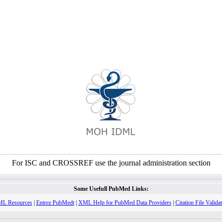
For ISC and CROSSREF use the journal administration section
Some Usefull PubMed Links:
L Resources
|
Entrez PubMedt
|
XML Help for PubMed Data Providers
|
Citation File Valida