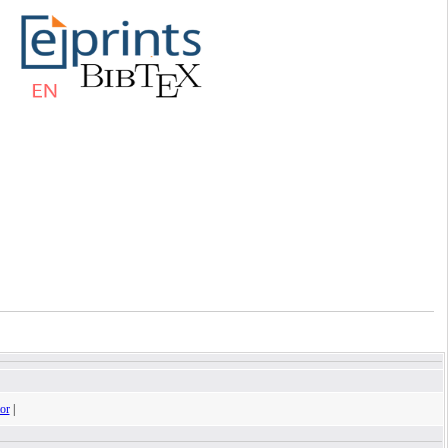
tor
|