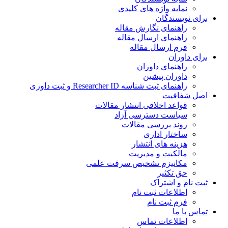
نمایه واژه های کلیدی
ی نویسندگان
راهنمای نگارش مقاله
راهنمای ارسال مقاله
فرم ارسال مقاله
ی داوران
راهنمای داوران
داوران پیشین
راهنمای ثبت شناسه Researcher ID و ثبت داوری
 شفافیت
قواعد اخلاقی انتشار مقالات
سیاست دسترسی آزاد
روند بررسی مقالات
ساختار اداری
هزینه های انتشار
مالکیت و مدیریت
ﻣﮑﺎﻧﯿﺰم ﺗﺸﺨﯿﺺ ﺳﺮﻗﺖ ﻋﻠﻤﯽ
حق تکثیر
 نام و اشتراک
اطلاعات ثبت نام
فرم ثبت نام
س با ما
اطلاعات تماس