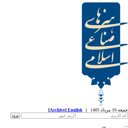
[
Archive
]
English
|