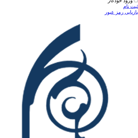
ودکار
مز عبور