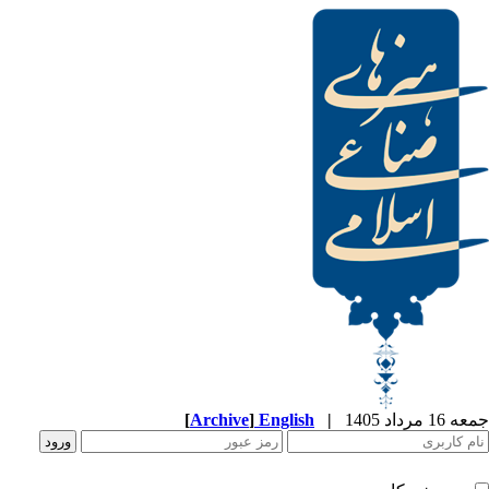
[
Archive
]
English
|