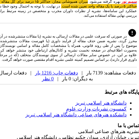
بهره گرفته می‌شود.
میزان همپوشانی مجاز، حداکثر ۱۵ درصد برای کل مقاله و
در نهایت، با توجه به احتمال وجود خطا در
ن سامانه‌ها، نشریه از نظرات داوران مجرب و متخصص در زمینه مرتبط برای
ی مقاله استفاده می‌کند.
ورتی که سرقت علمی در مقالات ارسالی به نشریه (یا مقالات منتشرشده در آن)
، نشریه ضمن حذف مقاله از فرآیند داوری (یا فهرست مقالات منتشرشده)،
پس از طی روند قانونی، همراه با مشخصات کامل مقاله و اسامی نویسندگان،
لاعیه‌ای در صفحه نخست نشریه و کانال‌های ارتباطی خود منتشر خواهد کرد.
این، در خصوص سایر مقالات ارسالی از سوی نویسندگان متخلف (که در مرحله
 دارند)، بر اساس تصمیم کمیته علمی نشریه اقدام مقتضی صورت خواهد گرفت.
ه: 7139 بار |
دفعات چاپ: 1216 بار
| دفعات ارسال
به دیگران: 0 بار |
0 نظر
ی مرتبط
شگاه هنر اسلامی تبریز
یون نشریات وزارت علوم
شکده هنرهای صناعی دانشگاه هنر اسلامی تبریز
ا
رهای صناعی اسلامی
ابان آزادی، میدان حکیم نظامی، دانشگاه هنر اسلامی