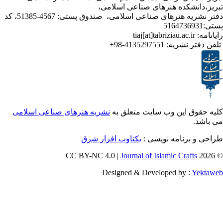
نشکده هنرهای صناعی اسلامی،
دفتر نشریه هنرهای صناعی اسلامی، صندوق پستی: 4567-51385، کد
ر نشریه:
4135297551-98+
ق این وب سایت متعلق به
نشریه هنرهای صناعی اسلامی
برنامه نویسی :
یکتاوب افزار شرق
Journal of Islamic Craf
Designed & Developed by :