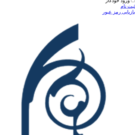
ودکار
مز عبور