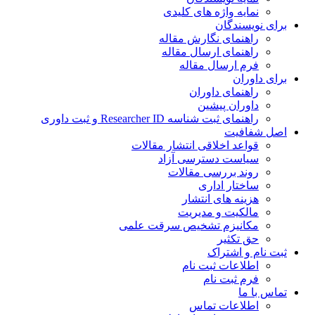
نمایه واژه های کلیدی
ی نویسندگان
راهنمای نگارش مقاله
راهنمای ارسال مقاله
فرم ارسال مقاله
ی داوران
راهنمای داوران
داوران پیشین
راهنمای ثبت شناسه Researcher ID و ثبت داوری
 شفافیت
قواعد اخلاقی انتشار مقالات
سیاست دسترسی آزاد
روند بررسی مقالات
ساختار اداری
هزینه های انتشار
مالکیت و مدیریت
ﻣﮑﺎﻧﯿﺰم ﺗﺸﺨﯿﺺ ﺳﺮﻗﺖ ﻋﻠﻤﯽ
حق تکثیر
 نام و اشتراک
اطلاعات ثبت نام
فرم ثبت نام
س با ما
اطلاعات تماس