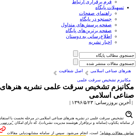
فرم برقراری ارتباط
یلات پایگاه
راهنمای صفحات
جستجو در پایگاه
صفحه پرسش‌های متداول
صفحه برترین‌های پایگاه
اطلاع‌رسانی به دوستان
اخبار نشریه
 صناعی اسلامی
اصل شفافیت
م ﺗﺸﺨﯿﺺ ﺳﺮﻗﺖ ﻋﻠﻤﯽ
ﺰم ﺗﺸﺨﯿﺺ ﺳﺮﻗﺖ ﻋﻠﻤﯽ نشریه هنرهای
 اسلامی
رسانی: ۱۳۹۶/۵/۲۳ |
یص سرقت علمی در نشریه هنرهای صناعی اسلامی در مرحله نخست با استفاده
یکتاوب (سامانه و نرم‌افزار هوشمند مدیریت نشریات)، که دارای امکان
"بررسی و
لات مشابه"
است، انجام می‌شود. سپس از سامانه مشابهت‌یابی مقالات