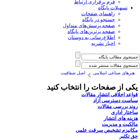
فرم برقراری ارتباط
یلات پایگاه
راهنمای صفحات
جستجو در پایگاه
صفحه پرسش‌های متداول
صفحه برترین‌های پایگاه
اطلاع‌رسانی به دوستان
اخبار نشریه
 صناعی اسلامی
اصل شفافیت
ز صفحات را انتخاب کنید
لاقی انتشار مقالات
سترسی آزاد
رسی مقالات
داری
ی انتشار
و مدیریت
 ﺗﺸﺨﯿﺺ ﺳﺮﻗﺖ ﻋﻠﻤﯽ