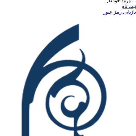
ودکار
مز عبور