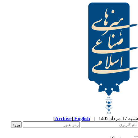
[
Archive
]
English
|