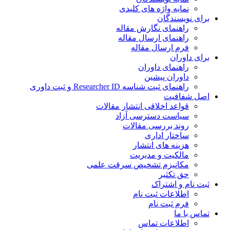
نمایه واژه های کلیدی
ی نویسندگان
راهنمای نگارش مقاله
راهنمای ارسال مقاله
فرم ارسال مقاله
ی داوران
راهنمای داوران
داوران پیشین
راهنمای ثبت شناسه Researcher ID و ثبت داوری
 شفافیت
قواعد اخلاقی انتشار مقالات
سیاست دسترسی آزاد
روند بررسی مقالات
ساختار اداری
هزینه های انتشار
مالکیت و مدیریت
ﻣﮑﺎﻧﯿﺰم ﺗﺸﺨﯿﺺ ﺳﺮﻗﺖ ﻋﻠﻤﯽ
حق تکثیر
 نام و اشتراک
اطلاعات ثبت نام
فرم ثبت نام
س با ما
اطلاعات تماس