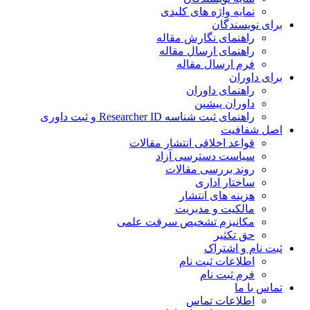
نمایه واژه های کلیدی
برای نویسندگان
راهنمای نگارش مقاله
راهنمای ارسال مقاله
فرم ارسال مقاله
برای داوران
راهنمای داوران
داوران پیشین
راهنمای ثبت شناسه Researcher ID و ثبت داوری
اصل شفافیت
قواعد اخلاقی انتشار مقالات
سیاست دسترسی آزاد
روند بررسی مقالات
ساختار اداری
هزینه های انتشار
مالکیت و مدیریت
ﻣﮑﺎﻧﯿﺰم ﺗﺸﺨﯿﺺ ﺳﺮﻗﺖ ﻋﻠﻤﯽ
حق تکثیر
ثبت نام و اشتراک
اطلاعات ثبت نام
فرم ثبت نام
تماس با ما
اطلاعات تماس