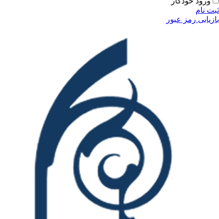
ودکار
مز عبور