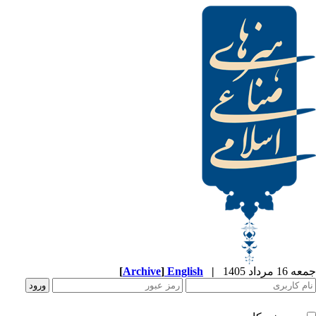
[
Archive
]
English
|