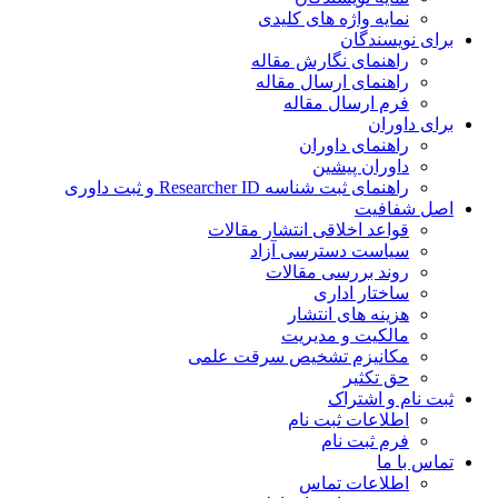
نمایه واژه های کلیدی
ی نویسندگان
راهنمای نگارش مقاله
راهنمای ارسال مقاله
فرم ارسال مقاله
ی داوران
راهنمای داوران
داوران پیشین
راهنمای ثبت شناسه Researcher ID و ثبت داوری
 شفافیت
قواعد اخلاقی انتشار مقالات
سیاست دسترسی آزاد
روند بررسی مقالات
ساختار اداری
هزینه های انتشار
مالکیت و مدیریت
ﻣﮑﺎﻧﯿﺰم ﺗﺸﺨﯿﺺ ﺳﺮﻗﺖ ﻋﻠﻤﯽ
حق تکثیر
 نام و اشتراک
اطلاعات ثبت نام
فرم ثبت نام
س با ما
اطلاعات تماس