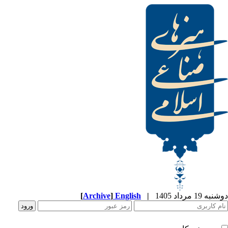
[
Archive
]
English
|