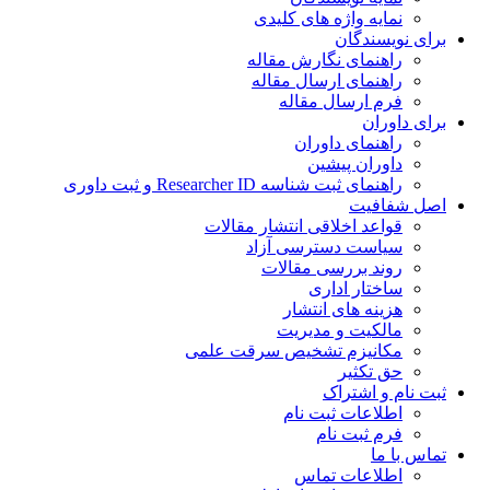
نمایه واژه های کلیدی
ی نویسندگان
راهنمای نگارش مقاله
راهنمای ارسال مقاله
فرم ارسال مقاله
ی داوران
راهنمای داوران
داوران پیشین
راهنمای ثبت شناسه Researcher ID و ثبت داوری
 شفافیت
قواعد اخلاقی انتشار مقالات
سیاست دسترسی آزاد
روند بررسی مقالات
ساختار اداری
هزینه های انتشار
مالکیت و مدیریت
ﻣﮑﺎﻧﯿﺰم ﺗﺸﺨﯿﺺ ﺳﺮﻗﺖ ﻋﻠﻤﯽ
حق تکثیر
 نام و اشتراک
اطلاعات ثبت نام
فرم ثبت نام
س با ما
اطلاعات تماس