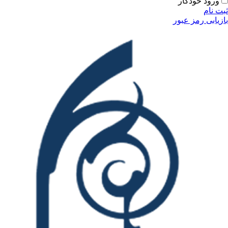
ودکار
مز عبور