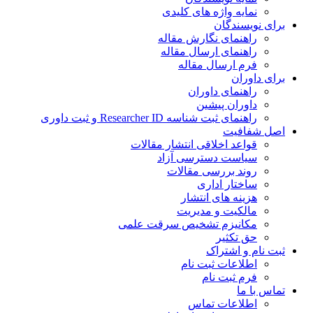
نمایه واژه های کلیدی
برای نویسندگان
راهنمای نگارش مقاله
راهنمای ارسال مقاله
فرم ارسال مقاله
برای داوران
راهنمای داوران
داوران پیشین
راهنمای ثبت شناسه Researcher ID و ثبت داوری
اصل شفافیت
قواعد اخلاقی انتشار مقالات
سیاست دسترسی آزاد
روند بررسی مقالات
ساختار اداری
هزینه های انتشار
مالکیت و مدیریت
ﻣﮑﺎﻧﯿﺰم ﺗﺸﺨﯿﺺ ﺳﺮﻗﺖ ﻋﻠﻤﯽ
حق تکثیر
ثبت نام و اشتراک
اطلاعات ثبت نام
فرم ثبت نام
تماس با ما
اطلاعات تماس