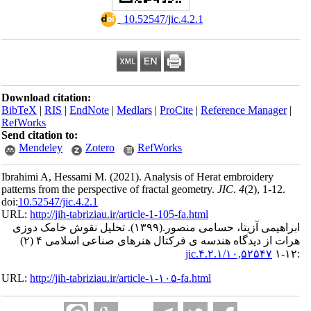
‎ 10.52547/jic.4.2.1
Download citation:
BibTeX
|
RIS
|
EndNote
|
Medlars
|
ProCite
|
Reference Man
RefWorks
Send citation to:
Mendeley
Zotero
RefWorks
Ibrahimi A, Hessami M.
(2021).
Analysis of Herat embroider
patterns from the perspective of fractal geometry.
JIC
.
4
(2)
, 1
doi:
10.52547/jic.4.2.1
URL:
http://jih-tabriziau.ir/article-1-105-fa.html
ی آزیتا، حسامی منصور.
(۱۳۹۹).
تحلیل نقوش خامک دوزی
هرات از دیدگاه هندسه ی فرکتال هنرهای صناعی اسلامی ۴ (۲)
۱۰,۵۲۵۴۷/jic.۴.۲.
URL:
http://jih-tabriziau.ir/article-۱-۱۰۵-fa.html