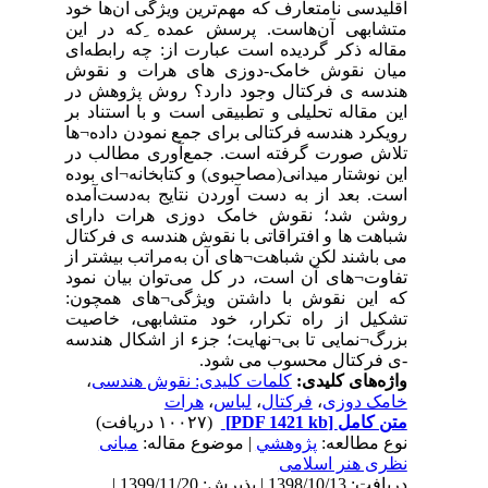
اقلیدسی نامتعارف که مهم‌ترین ویژگی آن‌ها خود
متشابهی آن‌هاست. پرسش عمده ِکه در این
مقاله ذکر گردیده است عبارت از: چه رابطه‌ای
میان نقوش خامک-دوزی های هرات و نقوش
هندسه ی فرکتال وجود دارد؟ روش پژوهش در
این مقاله تحلیلی و تطبیقی است و با استناد بر
رویکرد هندسه فرکتالی برای جمع نمودن داده¬ها
تلاش صورت گرفته است. جمع‌آوری مطالب در
این نوشتار میدانی(مصاحبوی) و کتابخانه¬ای بوده
است. بعد از به دست آوردن نتایج به‌دست‌آمده
روشن شد؛ نقوش خامک دوزی هرات دارای
شباهت ها و افتراقاتی با نقوش هندسه ی فرکتال
می باشند لکن شباهت¬های آن به‌مراتب بیشتر از
تفاوت¬های آن است، در کل می‌توان بیان نمود
که این نقوش با داشتن ویژگی¬های همچون:
تشکیل از راه تکرار، خود متشابهی، خاصیت
بزرگ¬نمایی تا بی¬نهایت؛ جزء از اشکال هندسه
-ی فرکتال محسوب می شود.
واژه‌های کلیدی:
کلمات کلیدی: نقوش هندسی
،
خامک دوزی
،
فرکتال
،
لباس
،
هرات
متن کامل
[PDF 1421 kb]
(۱۰۰۲۷ دریافت)
نوع مطالعه:
پژوهشي
| موضوع مقاله:
مبانی
نظری هنر اسلامی
دریافت: 1398/10/13 | پذیرش: 1399/11/20 |