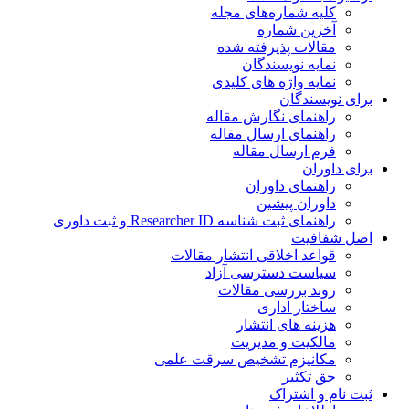
کلیه شماره‌های مجله
آخرین شماره
مقالات پذیرفته شده
نمایه نویسندگان
نمایه واژه های کلیدی
ی نویسندگان
راهنمای نگارش مقاله
راهنمای ارسال مقاله
فرم ارسال مقاله
ی داوران
راهنمای داوران
داوران پیشین
راهنمای ثبت شناسه Researcher ID و ثبت داوری
 شفافیت
قواعد اخلاقی انتشار مقالات
سیاست دسترسی آزاد
روند بررسی مقالات
ساختار اداری
هزینه های انتشار
مالکیت و مدیریت
ﻣﮑﺎﻧﯿﺰم ﺗﺸﺨﯿﺺ ﺳﺮﻗﺖ ﻋﻠﻤﯽ
حق تکثیر
 نام و اشتراک