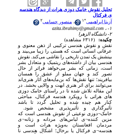
تحلیل نقوش خامک دوزی هرات از دیدگاه هندسه
ی فرکتال
۲
۱
*
آزیتا ابراهیمی
،
منصور حسامی
azita.ibrahimy@gmail.com
۱- ،
۲- دانشگاه الزهرا
چکیده:
(۶۳۱۶ مشاهده)
نقش و نقوش هندسی ترکیبی از ذهن معنوی و
عرفانی انسانی است که هستی را زیبا می‌بیند و
بینشش یک تمدن تاریخی را نقاشی می‌کند. نقوش
هندسی بیان از داشته‌های ریتمیک و متعادل بشر
است، زمانی که بشر می‌خواهد فراتر از حال
تصور کند و جهان مملو از عشق را همسان
بیافریند؛ تنها نقش‌ها که بن‌مایه‌های آثار هنری‌اند
می‌توانند برای اثر هنری ابهت و والایی بخشد. در
این مقاله تلاش شده تا در راستای خامک دوزی
های هراتی با رویکرد هندسه فرکتال، مباحثی
کنار هم چیده شده و تحلیل گردد تا باشد
تأثیرگذاری و تأثیرپذیری مشخص شود.
خامک¬دوزی نوعیتی از نقوش هندسی است که
مزین کننده¬ی لباس‌های مردانه و زنانه¬ی
مردمان افغانستان به‌ویژه هرات است و
هندسه¬ی فرکتال یا برخال؛ اشکال هندسی نا