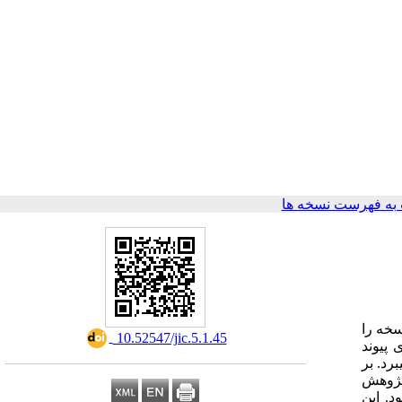
به فهرست نسخه ها
خه را
‎ 10.52547/jic.5.1.45
پیوند
رد. بر
پژوهش
. این