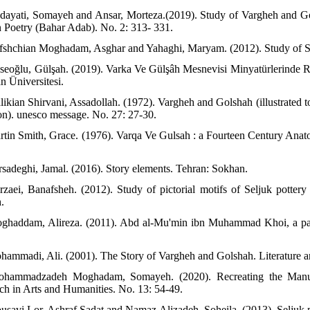
dayati, Somayeh and Ansar, Morteza.(2019). Study of Vargheh and Golsh
n Poetry (Bahar Adab). No. 2: 313- 331.
fshchian Moghadam, Asghar and Yahaghi, Maryam. (2012). Study of Sy
seoğlu, Gülşah. (2019). Varka Ve Gülşâh Mesnevisi Minyatürlerinde
n Üniversitesi.
likian Shirvani, Assadollah. (1972). Vargheh and Golshah (illustrated to
ion). unesco message. No. 27: 27-30.
rtin Smith, Grace. (1976). Varqa Ve Gulsah : a Fourteen Century Anato
rsadeghi, Jamal. (2016). Story elements. Tehran: Sokhan.
rzaei, Banafsheh. (2012). Study of pictorial motifs of Seljuk pottery
.
ghaddam, Alireza. (2011). Abd al-Mu'min ibn Muhammad Khoi, a pain
hammadi, Ali. (2001). The Story of Vargheh and Golshah. Literature an
ohammadzadeh Moghadam, Somayeh. (2020). Recreating the Manusc
ch in Arts and Humanities. No. 13: 54-49.
usavi Lor, Ashraf Sadat and Namaz Alizadeh, Soheila. (2013). Seljuk po