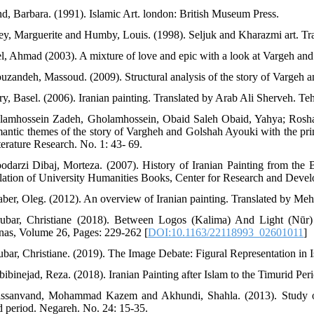
nd, Barbara. (1991). Islamic Art. london: British Museum Press.
ley, Marguerite and Humby, Louis. (1998). Seljuk and Kharazmi art. T
el, Ahmad (2003). A mixture of love and epic with a look at Vargeh an
ouzandeh, Massoud. (2009). Structural analysis of the story of Vargeh 
ry, Basel. (2006). Iranian painting. Translated by Arab Ali Sherveh. T
lamhossein Zadeh, Gholamhossein, Obaid Saleh Obaid, Yahya; Rosha
mantic themes of the story of Vargheh and Golshah Ayouki with the pri
terature Research. No. 1: 43- 69.
odarzi Dibaj, Morteza. (2007). History of Iranian Painting from the 
ation of University Humanities Books, Center for Research and Devel
aber, Oleg. (2012). An overview of Iranian painting. Translated by M
ubar, Christiane (2018). Between Logos (Kalima) And Light (Nūr)
as, Volume 26, Pages: 229-262 [
DOI:10.1163/22118993_02601011
]
ubar, Christiane. (2019). The Image Debate: Figural Representation in 
bibinejad, Reza. (2018). Iranian Painting after Islam to the Timurid Per
ssanvand, Mohammad Kazem and Akhundi, Shahla. (2013). Study of the
d period. Negareh. No. 24: 15-35.