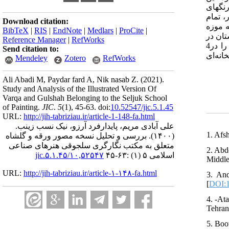
پی-رنگهای
، تمام
Download citation:
71 نگاره از نسخه کتابخانه موزه
BibTeX
|
RIS
|
EndNote
|
Medlars
|
ProCite
|
تان در
Reference Manager
|
RefWorks
قالب 17 پیرنگ اصلی طبقه بندی و مشخص شد که، نگارگر به تبعیت از متن، با حساسیت بسیار به آن‌ها پرداخته و نقاط عطف داستان را در4
Send citation to:
نه‌ای
Mendeley
Zotero
RefWorks
Ali Abadi M, Paydar fard A, Nik nasab Z.
(2021).
Study and Analysis of the Illustrated Version Of
Varqa and Gulshah Belonging to the Seljuk School
of Painting.
JIC
.
5
(1)
, 45-63. doi:
10.52547/jic.5.1.45
URL:
http://jih-tabriziau.ir/article-1-148-fa.html
علی آبادی مریم، پایدارفرد آرزو، نیک نسب زینب.
1. Afs
بررسی و تحلیل نسخه مصور ورقه و گلشاه
(۱۴۰۰).
متعلق به مکتب نگارگری سلجوقی هنرهای صناعی
2. Abd
۱۰,۵۲۵۴۷/jic.۵.۱.۴۵
اسلامی ۵ (۱) :۶۳-۴۵
Middle
URL:
http://jih-tabriziau.ir/article-۱-۱۴۸-fa.html
3. And
[
DOI:1
4. -At
Tehran
5. Boo