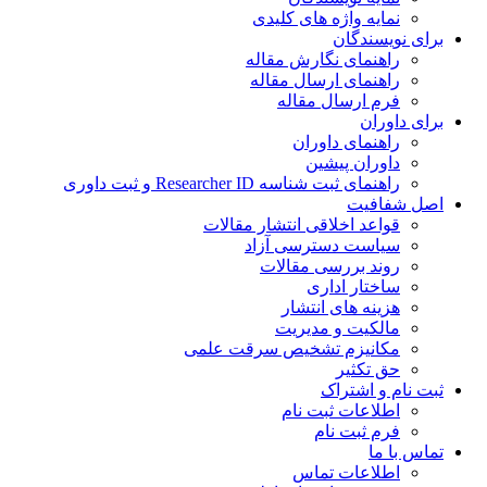
نمایه واژه های کلیدی
برای نویسندگان
راهنمای نگارش مقاله
راهنمای ارسال مقاله
فرم ارسال مقاله
برای داوران
راهنمای داوران
داوران پیشین
راهنمای ثبت شناسه Researcher ID و ثبت داوری
اصل شفافیت
قواعد اخلاقی انتشار مقالات
سیاست دسترسی آزاد
روند بررسی مقالات
ساختار اداری
هزینه های انتشار
مالکیت و مدیریت
ﻣﮑﺎﻧﯿﺰم ﺗﺸﺨﯿﺺ ﺳﺮﻗﺖ ﻋﻠﻤﯽ
حق تکثیر
ثبت نام و اشتراک
اطلاعات ثبت نام
فرم ثبت نام
تماس با ما
اطلاعات تماس