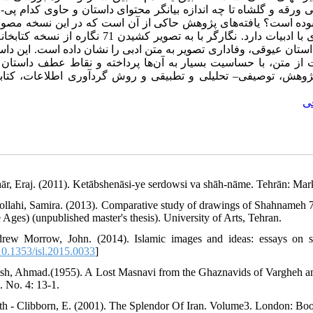
سوالات است: 1. نگارگری نسخه خطی ورقه و گلشاه تا چه اندازه بیانگر محتوای داستان و حاوی کدام 
ری چگونه بوده است؟ یافته‌های پژوهش حاکی از آن است که در این نسخه مصور
ویژگی‌های نگارگری دوره سلجوقی، نمود داشته و پیوستگی ارزشمندی با ادبیات دارد. نگارگر با به تصویر کشیدن 
ستان عیوقی، وفاداری تصویر به متن ادبی را نشان داده است. این داس
وهش، توصیفی– تحلیلی و تطبیقی و روش گردآوری اطلاعات، کتابخا
ی
hār, Eraj. (2011). Ketābshenāsi-ye serdowsi va shāh-nāme. Tehrān: Mar
ollahi, Samira. (2013). Comparative study of drawings of Shahnameh 7
 Ages) (unpublished master's thesis). University of Arts, Tehran.
rew Morrow, John. (2014). Islamic images and ideas: essays on sa
0.1353/isl.2015.0033
]
ash, Ahmad.(1955). A Lost Masnavi from the Ghaznavids of Vargheh an
. No. 4: 13-1.
th - Clibborn, E. (2001). The Splendor Of Iran. Volume3. London: Boot