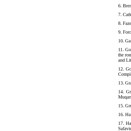
6. Bre
7. Cat
8. Faz
9. For
10. Ga
11. Go
the ro
and Li
12. Go
Compil
13. Gr
14. Gr
Muqarn
15. Gr
16. Ha
17. Ha
Safavi