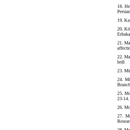
18. He
Persia
19. Ka
20. Kö
Erbaka
21. Ma
affect
22. Ma
brill
23. Mi
24. Mi
Branch
25. Mo
23-14.
26. Mo
27. M
Resear
28. Mo