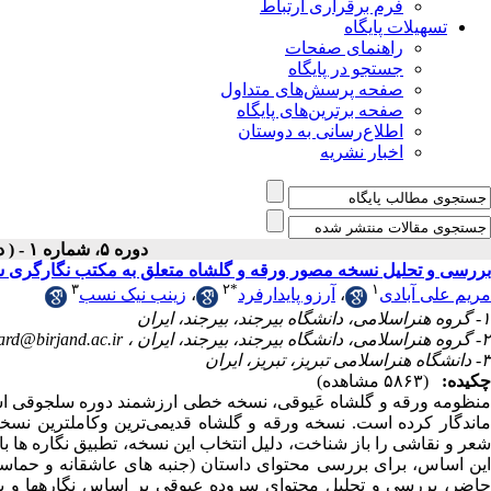
فرم برقراری ارتباط
تسهیلات پایگاه
راهنمای صفحات
جستجو در پایگاه
صفحه پرسش‌های متداول
صفحه برترین‌های پایگاه
اطلاع‌رسانی به دوستان
اخبار نشریه
دوره ۵، شماره ۱ - ( دوفصلنامه ۱۴۰۰ )
بررسی و تحلیل نسخه مصور ورقه و گلشاه متعلق به مکتب نگارگری 
۳
۲
*
۱
زینب نیک نسب
،
آرزو پایدارفرد
،
مریم علی آبادی
۱- گروه هنراسلامی، دانشگاه بیرجند، بیرجند، ایران
ard@birjand.ac.ir
۲- گروه هنراسلامی، دانشگاه بیرجند، بیرجند، ایران ،
۳- دانشگاه هنراسلامی تبریز، تبریز، ایران
چکیده:
(۵۸۶۳ مشاهده)
منظومه ورقه و گلشاه عَیوقی، نسخه خطی ارزشمند دوره سلجوقی است
ماندگار کرده است. نسخه ورقه و گلشاه قدیمی‌ترین وکاملترین نسخ
شعر و نقاشی را باز شناخت، دلیل انتخاب این نسخه، تطبیق نگاره ها با
این اساس، برای بررسی محتوای داستان (جنبه های عاشقانه و حماس
حاضر، بررسی و تحلیل محتوای سروده عیوقی بر اساس نگارهها و پی