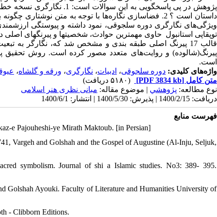
پژوهش در پی پاسخگویی به این 
داستان است ؟ 2. فضاسازی نگاره‌ها با توجه به متن نوشتا
توپقاپی استانبول حاوی مهمترین حوادث، شخصیتها و پیرنگهای اصلی دا
پیرنگ(شالوده) و روایت‌های متعدد مصور کرده است. روش تحقیق پژ
است.
عیوق
،
ورقه و گلشاه
،
نگارگری
،
ادبیات
،
دوره سلجوقی
واژه‌های کلیدی:
(۵۱۸۰ دریافت)
[PDF 3834 kb]
متن کامل
نوع مطالعه:
پژوهشي
| موضوع مقاله:
مبانی نظری هنر اسلامی
دریافت: 1400/2/15 | پذیرش: 1400/5/30 | انتشار: 1400/6/1
فهرست منابع
kaz-e Pajouheshi-ye Mirath Maktoub. [in Persian]
41, Vargeh and Golshah and the Gospel of Augustine (Al-Inju, Seljuk,
cred symbolism. Journal of shi a Islamic studies. No3: 389- 395.
d Golshah Ayouki. Faculty of Literature and Humanities University of
h - Clibborn Editions.