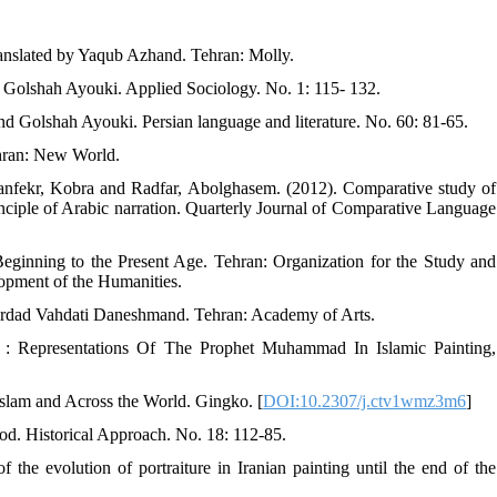
ranslated by Yaqub Azhand. Tehran: Molly.
d Golshah Ayouki. Applied Sociology. No. 1: 115- 132.
and Golshah Ayouki. Persian language and literature. No. 60: 81-65.
ehran: New World.
nfekr, Kobra and Radfar, Abolghasem. (2012). Comparative study of
nciple of Arabic narration. Quarterly Journal of Comparative Language
Beginning to the Present Age. Tehran: Organization for the Study and
opment of the Humanities.
ehrdad Vahdati Daneshmand. Tehran: Academy of Arts.
 : Representations Of The Prophet Muhammad In Islamic Painting,
Islam and Across the World. Gingko. [
DOI:10.2307/j.ctv1wmz3m6
]
iod. Historical Approach. No. 18: 112-85.
 evolution of portraiture in Iranian painting until the end of the