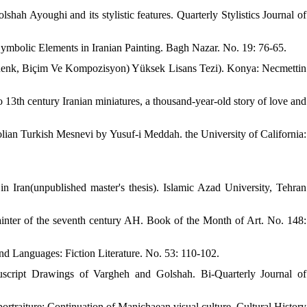
ah Ayoughi and its stylistic features. Quarterly Stylistics Journal of
mbolic Elements in Iranian Painting. Bagh Nazar. No. 19: 76-65.
 Renk, Biçim Ve Kompozisyon) Yüksek Lisans Tezi). Konya: Necmettin
 13th century Iranian miniatures, a thousand-year-old story of love and
lian Turkish Mesnevi by Yusuf-i Meddah. the University of California:
 in Iran(unpublished master's thesis). Islamic Azad University, Tehran
ter of the seventh century AH. Book of the Month of Art. No. 148:
d Languages: Fiction Literature. No. 53: 110-102.
ript Drawings of Vargheh and Golshah. Bi-Quarterly Journal of
rtraiture; Continuation of Manichaean visual culture. Cultural History