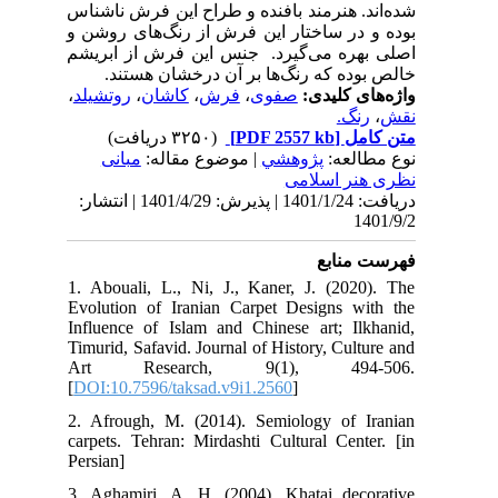
شده‌اند. هنرمند بافنده و طراح این فرش ناشناس
بوده و در ساختار این فرش از رنگ‌های روشن و
اصلی بهره می‌گیرد. جنس این فرش از ابریشم
خالص بوده که رنگ‌ها بر آن درخشان هستند.
،
روتشیلد
،
کاشان
،
فرش
،
صفوی
واژه‌های کلیدی:
رنگ.
،
نقش
(۳۲۵۰ دریافت)
[PDF 2557 kb]
متن کامل
نوع مطالعه:
پژوهشي
| موضوع مقاله:
مبانی
نظری هنر اسلامی
دریافت: 1401/1/24 | پذیرش: 1401/4/29 | انتشار:
1401/9/2
فهرست منابع
1. Abouali, L., Ni, J., Kaner, J. (2020). The
Evolution of Iranian Carpet Designs with the
Influence of Islam and Chinese art; Ilkhanid,
Timurid, Safavid. Journal of History, Culture and
Art Research, 9(1), 494-506.
[
DOI:10.7596/taksad.v9i1.2560
]
2. Afrough, M. (2014). Semiology of Iranian
carpets. Tehran: Mirdashti Cultural Center. [in
Persian]
3. Aghamiri, A. H. (2004). Khatai decorative