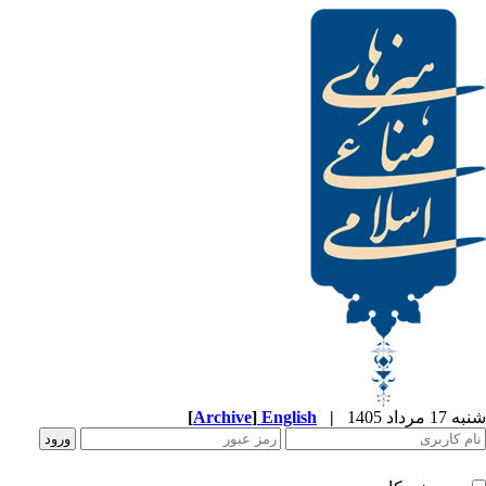
[
Archive
]
English
|