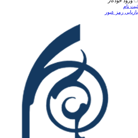
ودکار
مز عبور