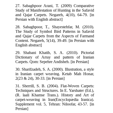
27. Sabaghpoor Arani, T. (2009) Comparative
Study of Manifestation of Hunting in the Safavid
and Qajar Carpets. Negareh, 4(10), 64-79. [in
Persian with English abstract]
28. Sabaghpoor, T., Shayestehfar, M. (2010).
The Study of Symbol Bird Patterns in Safavid
and Qajar Carpets from the Aspects of Farmand
Content. Negareh, 5(14), 39-49. [in Persian with
English abstract]
29. Shabani Khatib, S. A. (2010). Pictorial
Dictionary of Array and pattern of Iranian
Carpets. Qom: Sepehre Andisheh. [in Persian]
30. Sharifzadeh, S. A. (2000). Illustration, a style
in Iranian carpet weaving. Ketab Mah Honar,
2(23 & 24), 30-33. [in Persian]
31. Sherrill, S. B. (2004). Flat-Woven Carpets:
Techniques and Structures. In E. Yarshater (Ed.),
(R. laali Khamse Trans.). History and Art of
carpet-weaving in Iran(Encyclopædia Iranica).
Supplement vol. 5, Tehran: Niloofar, 43-57. [in
Persian]