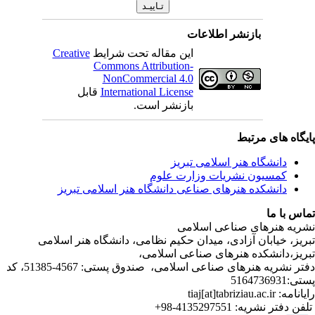
بازنشر اطلاعات
Creative
این مقاله تحت شرایط
Commons Attribution-
NonCommercial 4.0
قابل
International License
بازنشر است.
ی مرتبط
شگاه هنر اسلامی تبریز
یون نشریات وزارت علوم
شکده هنرهای صناعی دانشگاه هنر اسلامی تبریز
ا
رهای صناعی اسلامی
ابان آزادی، میدان حکیم نظامی، دانشگاه هنر اسلامی
انشکده هنرهای صناعی اسلامی
دفتر نشریه هنرهای صناعی اسلامی، صندوق پستی: 4567-51385، کد
4135297551-98+
تر نشریه