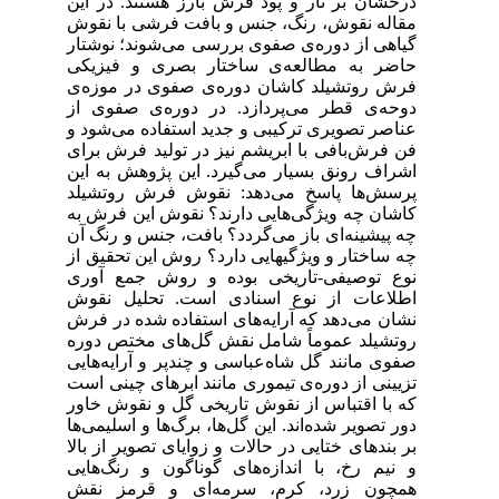
درخشان بر تار و پود فرش بارز هستند. در این
مقاله نقوش، رنگ، جنس و بافت فرشی با نقوش
گیاهی از دوره‌ی صفوی بررسی می‌شوند؛ نوشتار
حاضر به مطالعه‌ی ساختار بصری و فیز­­­­­یکی
فرش روتشیلد کاشان دوره‌ی صفوی در موزه‌ی
دوحه‌ی قطر می‌پردازد. در دوره‌ی صفوی از
عناصر تصویری ترکیبی و جدید استفاده می‌شود و
فن فرش‌بافی با ابریشم نیز در تولید فرش برای
اشراف رونق بسیار می‌گیرد. این پژوهش به این
پرسش‌ها پاسخ می‌دهد: نقوش فرش روتشیلد
کاشان چه ویژگی‌هایی دارند؟ نقوش این فرش به
چه پیشینه‌ای باز می‌گردد؟ بافت، جنس و رنگ آن
چه ساختار و ویژگی­هایی دارد؟ روش این تحقیق از
نوع توصیفی-تاریخی بوده و روش جمع آوری
اطلاعات از نوع اسنادی است. تحلیل نقوش
نشان می‌دهد که آرایه‌های استفاده شده در فرش
روتشیلد عموماً شامل نقش گل‌های مختص دوره
صفوی مانند گل شاه‌عباسی و چندپر و آرایه‌هایی
تزیینی از دوره‌ی تیموری مانند ابرهای چینی است
که با اقتباس از نقوش تاریخی گل و نقوش خاور
دور تصویر شده‌اند. این گل‌ها، برگ‌ها و اسلیمی‌ها
بر بندهای ختایی در حالات و زوایای تصویر از بالا
و نیم رخ، با اندازه‌های گوناگون و رنگ‌هایی
همچون زرد، کرم، سرمه‌ای و قرمز نقش