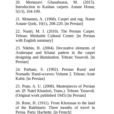
20. Mortazavi Ghasabsarai, M. (2015).
Introduction to Kashan carpets. Astane Honar,
5(13), 104-109.
21. Motamen, A. (1968). Carpet and rug. Name
Astane Qods, 10(1), 208-220. [in Persian]
22. Nasiri, M. J. (2010). The Persian Carpet.
Tehran: Mirdashti Cultural Center. [in Persian
with English summary]
23. Nikbin, H. (2004). Decorative elements of
Arabesque and Khatai pattern in the carpet
designing and illumination. Tehran: Yasavoli. [in
Persian]
24. Parham, S. (1992). Persian Rural and
Nomadic Hand-weaves: Volume 2. Tehran: Amir
Kabir. [in Persian]
25. Pope, A. U. (2008). Masterpieces of Persian
art. (P. Natel Khanlori, Trans.). Tehran: Yasavoli.
(Original work published 1945) [in Persian]
26. Rene, H. (1911). From Khorasan to the land
of the Bakhtiaris: Three months of travel in
Persia. Paris: Hachette. [in French]