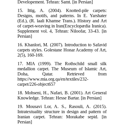
Developement. Tehran: Samt. [in Persian]
15. Ittig, A. (2004). Knotted-pile carpets:
Designs, motifs, and patterns. In E. Yarshater
(Ed.), (R. laali Khamse Trans.). History and Art
of carpet-weaving in Iran(Encyclopædia Iranica).
Supplement vol. 4, Tehran: Niloofar, 33-43. [in
Persian]
16. Khanlori, M. (2007). Introduction to Safavid
carpets styles. Golestane Honar Academy of Art,
2(5), 160-169.
17. MIA (1999). The Rothschild small silk
medallion carpet. The Museum of Islamic Art,
Doha, Qatar. Retrieved from
https://www.mia.org.qa/en/textiles/232-
carpet/226-object657
18. Mohseni, H., Nafari, B. (2001). Art General
Knowledge. Tehran: Hesse Bartar. [in Persian]
19. Mousavi Lor, A. S., Rasouli, A. (2015).
Intratextuality structure in design and pattern of
Iranian carpet. Tehran: Morakabe sepid. [in
Persian]