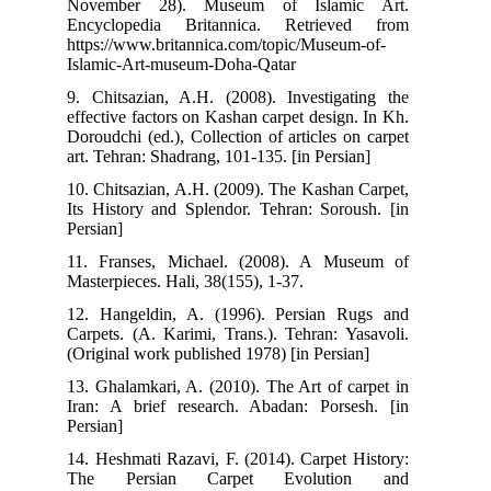
November 28). Museum of Islamic Art.
Encyclopedia Britannica. Retrieved from
https://www.britannica.com/topic/Museum-of-
Islamic-Art-museum-Doha-Qatar
9. Chitsazian, A.H. (2008). Investigating the
effective factors on Kashan carpet design. In Kh.
Doroudchi (ed.), Collection of articles on carpet
art. Tehran: Shadrang, 101-135. [in Persian]
10. Chitsazian, A.H. (2009). The Kashan Carpet,
Its History and Splendor. Tehran: Soroush. [in
Persian]
11. Franses, Michael. (2008). A Museum of
Masterpieces. Hali, 38(155), 1-37.
12. Hangeldin, A. (1996). Persian Rugs and
Carpets. (A. Karimi, Trans.). Tehran: Yasavoli.
(Original work published 1978) [in Persian]
13. Ghalamkari, A. (2010). The Art of carpet in
Iran: A brief research. Abadan: Porsesh. [in
Persian]
14. Heshmati Razavi, F. (2014). Carpet History:
The Persian Carpet Evolution and