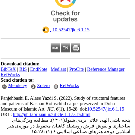
‎ 10.52547/jic.6.1.15
Download citation:
BibTeX
|
RIS
|
EndNote
|
Medlars
|
ProCite
|
Reference Man
RefWorks
Send citation to:
Mendeley
Zotero
RefWorks
Panjehbashi E, Alaee Yazdi S.
(2022).
Study of structural fea
and patterns of Kashan Rothschild carpet preserved in Doha
Museum of Islamic Art.
JIC
.
6
(1)
, 15-28. doi:
10.52547/jic.6.
URL:
http://jih-tabriziau.ir/article-1-173-fa.html
مطالعه ویژگی‌های‌
(۱۴۰۱).
اشی الهه، علائی یزدی شیوا
ی و نقوش فرش روتشیلد کاشان محفوظ در موزه‌ی هنر
وحه هنرهای صناعی اسلامی ۶ (۱) :۲۸-۱۵