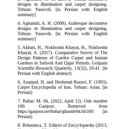
designs in illumination and carpet designing.
Tehran: Yasavoli. [in Persian with English
summary]
4. Aghamiri, A. H. (2008). Arabesque decorative
designs in illumination and carpet designing.
Tehran: Yasavoli. [in Persian with English
summary]
5. Akbari, H., Nokhostin Khayat, H., Nokhostin
Khayat, A. (2017). Comparative Survey of The
Design Patterns of Garden Carpet and Iranian
Gardens in Safavid And Qajar Periods. Goljaam
Scientific-Research Quarterly, 13(32), 29-41. [in
Persian with English abstract]
6. Azarpad, H. and Heshmati Razavi, F. (1993).
Carpet Encyclopedia of Iran. Tehran: Arian. [in
Persian]
7. Bahar, M. Sh. (2022, April 12). Ode number
100. Ganjoor. Retrieved from
https://ganjoor.net/bahar/ghasidebk/sh100/ [in
Persian]
8. Britannica, T. Editors of Encyclopædia (2013,