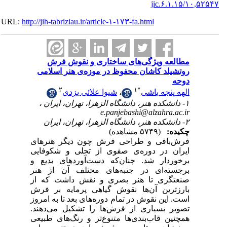
۱۰,۵۲۵
URL:
http://jih-tabriziau.ir/article-۱-۱۷۳-fa.html
مطالعه ویژگی‌های‌ ساختاری و نقوش فرش
روتشیلد کاشان محفوظ در موزه‌ی هنر اسلامی
دوحه
۲
۱
*
شیوا علائی یزدی
،
الهه پنجه باشی
۱- دانشکده هنر، دانشگاه الزهرا، تهران، ایران ،
e.panjebashi@alzahra.ac.ir
۲- دانشکده هنر، دانشگاه الزهرا، تهران، ایران
چکیده:
(۵۷۴۹ مشاهده)
فرش‌بافی و طراحی فرش چون دیگر هنرهای
ایران در دوره‌ی صفوی از تجلی و شکوفایی
برخوردار شد. چنان‌که دست‌آوردهای بدیع و
برجسته‌ای در جنبه‌های مختلف آن از هنر
صنعتگری تا هنر بصری و نقش داشت که از
بارزترین آن‌ها نقوش گیاهی پرمایه بر فرش
است. این نقوش در تمام دوره‌های بعد تا به امروز
تصویر بسیاری از فرش‌ها را تشکیل می‌دهند.
همچنین قاب‌بندی‌ها متنوع‌تر و رنگ‌های طبیعی