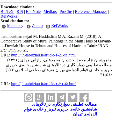
Download citation:
BibTeX
|
RIS
|
EndNote
|
Medlars
|
ProCite
|
Reference Man
RefWorks
Send citation to:
Mendeley
Zotero
RefWorks
madhoushian nejad M, Haddadian M A, Razani M.
(2018).
Comparative Study of Mural Paintings in the Main Halls of
ol-Dowlah House in Tehran and Houses of Hariri in Tabriz
JIC
.
2
(1)
, 36-51.
URL:
http://jih-tabriziau.ir/article-1-21-fa.html
ان نژاد محمد، حدادیان محمدعلی، رازانی مهدی.
(۱۳۹۶).
تطبیقی دیوار‌نگار‌ی‌ در تالارهای شاه‌نشینِ خانه‌ی حریری
تبریز و خانه‌ی قوام الدوله‌ی تهران هنرهای صناعی اسلامی ۲ (۱)
URL:
http://jih-tabriziau.ir/article-۱-۲۱-fa.html
مطالعه تطبیقی دیوار‌نگار‌ی‌ در تالارهای
شاه‌نشینِ خانه‌ی حریری تبریز و خانه‌ی قوام
الدوله‌ی تهران