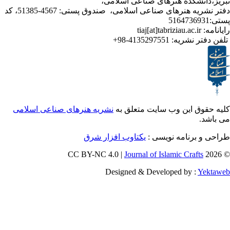
نشکده هنرهای صناعی اسلامی،
دفتر نشریه هنرهای صناعی اسلامی، صندوق پستی: 4567-51385، کد
ر نشریه:
4135297551-98+
ق این وب سایت متعلق به
نشریه هنرهای صناعی اسلامی
برنامه نویسی :
یکتاوب افزار شرق
Journal of Islamic Craf
Designed & Developed by :