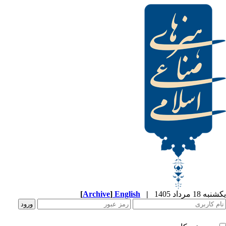
[
Archive
]
English
|