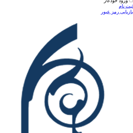
ودکار
مز عبور