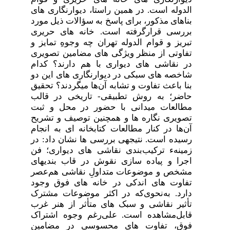
الدوله است. در همین راستا، دیوار­­نگاری­ های
بناهای مذکور، برای پاسخ به سؤالات ذیل مورد
بررسی قرارگرفته است. خانه­ های حریری
تبریز و قوام الدوله تهران چه وجوهِ تمایز و
تفاوتی از منظر ویژگی­ های مضامین تصویری
در نقاشی­ های دیواری با هم دارند؟ کدام
شاخصه ­های سبکی در دیوار­­نگاری­ های این دو
بنا باعث تفاوت و تشابه آن‌ها می­گردند؟ تحقیق
حاضر؛ به روش تطبیقی- تاریخی در قالب
مطالعات میدانی با حضور در محل و ثبت
تصویری نگاره­ ها و همچنین توصیف و تشریح
آن‌ها در کنار مطالعات کتابخانه­ ای به انجام
رسیده است. نتیجه­ی بررسی­ ها نشان داد: در
زمینهء ترکیب‌بندی نقاشی­ های دیواری؛ فن
اجرا و پیاده ­سازی نقوش در قاب­ بندی­های
مشخص و موضوعات متداولِ نقاشی هم‌عصر
تفاوت­ های اندکی در خانه­ های فوق وجود
دارد. به‌نحوی‌که در اکثر موضوعات مشترک
تأثیر نقاشی و سبک­ های متأثر از هنر غرب
قابل‌مشاهده است. علی‌رغم وجوه اشتراک
فوق، تفاوت­ های محسوسی در مضامین