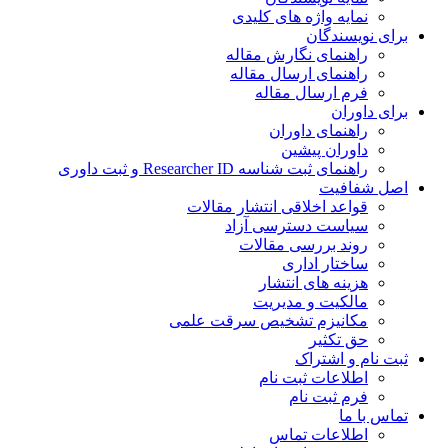
نمایه واژه های کلیدی
ی نویسندگان
راهنمای نگارش مقاله
راهنمای ارسال مقاله
فرم ارسال مقاله
ی داوران
راهنمای داوران
داوران پیشین
راهنمای ثبت شناسه Researcher ID و ثبت داوری
 شفافیت
قواعد اخلاقی انتشار مقالات
سیاست دسترسی آزاد
روند بررسی مقالات
ساختار اداری
هزینه های انتشار
مالکیت و مدیریت
ﻣﮑﺎﻧﯿﺰم ﺗﺸﺨﯿﺺ ﺳﺮﻗﺖ ﻋﻠﻤﯽ
حق تکثیر
 نام و اشتراک
اطلاعات ثبت نام
فرم ثبت نام
س با ما
اطلاعات تماس