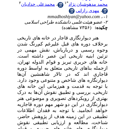
۲
۱
*
محمد مدهوشیان نژاد
،
محمدعلی حدادیان
،
مهدی رازانی
mmadhoshiyan@yahoo.com
۱- ،
۲- عضو هیئت‌علمی دانشکده طراحی اسلامی
چکیده:
(۷۳۵۶ مشاهده)
هنر دیوار­­نگاری قاجار در خانه­ های تاریخی
برخلاف دوره­ های قبل علی­رغم کم‌رنگ شدن
وجوه رسمی و درباری­اش، نقش مهمی در
تزئین ابنیه تاریخی این عصر داشته است.
خانه­ های حریری تبریز و قوام الدوله تهران،
ازجمله بناهای تاریخی متعلق به اواسط دوره
قاجاری­ اند که در تالار شاه­نشین آن‌ها
دیوارنگاره­ های شاخص و متنوعی وجود دارد.
با توجه به قدمت و هم‌زمانی این خانه ­های
تاریخی، بررسی و تطبیق نقوش آن‌ها به درک
بهتری از رویکرد­های تصویری و موضوعی هنر
دیوارنگاری در این دو شهر مهم دوره قاجاریه
خواهد انجامید. با توجه به فقدان اطلاعات
تطبیقی در این زمینه هدف از پژوهش حاضر،
شناخت، مطالعه و ارزیابی تطبیقی نقوش
دیوار­نگاری­ های خانه ­های حریری و قوام