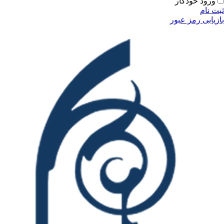
ودکار
مز عبور