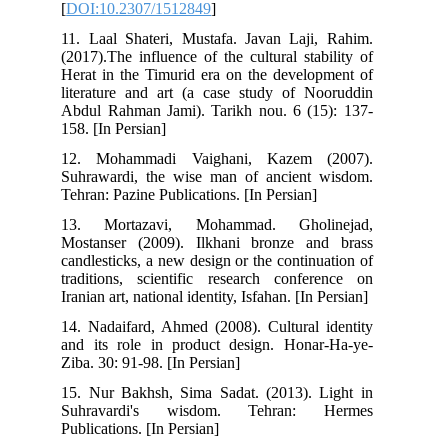
[
DOI:10.2307/1512849
]
11. Laal Shateri, Mustafa. Javan Laji, Rahim.
(2017).The influence of the cultural stability of
Herat in the Timurid era on the development of
literature and art (a case study of Nooruddin
Abdul Rahman Jami). Tarikh nou. 6 (15): 137-
158. [In Persian]
12. Mohammadi Vaighani, Kazem (2007).
Suhrawardi, the wise man of ancient wisdom.
Tehran: Pazine Publications. [In Persian]
13. Mortazavi, Mohammad. Gholinejad,
Mostanser (2009). Ilkhani bronze and brass
candlesticks, a new design or the continuation of
traditions, scientific research conference on
Iranian art, national identity, Isfahan. [In Persian]
14. Nadaifard, Ahmed (2008). Cultural identity
and its role in product design. Honar-Ha-ye-
Ziba. 30: 91-98. [In Persian]
15. Nur Bakhsh, Sima Sadat. (2013). Light in
Suhravardi's wisdom. Tehran: Hermes
Publications. [In Persian]