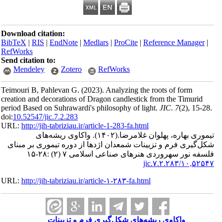
Download citation:
BibTeX
|
RIS
|
EndNote
|
Medlars
|
ProCite
|
Reference Man
RefWorks
Send citation to:
Mendeley
Zotero
RefWorks
Teimouri B, Pahlevan G.
(2023).
Analyzing the roots of form
creation and decorations of Dragon candlestick from the Tim
period Based on Suhrawardi's philosophy of light.
JIC
.
7
(2)
,
doi:
10.52547/jic.7.2.283
URL:
http://jih-tabriziau.ir/article-1-283-fa.html
واکاوی ریشه‌های
(۱۴۰۲).
 بهاره، پهلوان غلامرضا
ی فرم و تزیینات شمعدان اژدها از دوره تیموری بر مبنای
ر سهروردی هنرهای صناعی اسلامی ۷ (۲) :۲۸-۱۵
۱۰,۵۲۵۴
URL:
http://jih-tabriziau.ir/article-۱-۲۸۳-fa.html
واکاوی ریشه‌های شکل‌گیری فرم و تزیینات