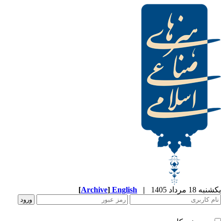
[
Archive
]
English
|