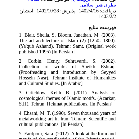
نظری هنر اسلامی
دریافت: 1402/4/16 | پذیرش: 1402/10/28 | انتشار:
1403/2/2
فهرست منابع
1. Blair, Sheila. S. Bloom, Janathan. M. (2003).
The art architecture of Islam (2) (1250- 1800).
(Ya'qub Azhand). Tehran: Samt. (Original work
published 1995) [In Persian]
2. Corbin, Henry. Suhravardi, S. (2002).
Collection of works of Sheikh Eshraq.
(Proofreading and introduction by Seyyed
Hossein Nasr). Tehran: Institute of Humanities
and Cultural Studies. [In Arabic]
3. Critchlow, Keith. B. (2011). Analysis of
cosmological themes of Islamic motifs. (Azarkar,
S.H). Tehran: Hekmat publications. [In Persian]
4. Ehsani, M. T. (1990). Seven thousand years of
metalworking art in Iran. Tehran: Scientific and
cultural publications. [In Persian]
5. Fardpour, Sara. (2012). A look at the form and