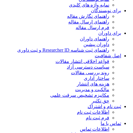
نمایه واژه های کلیدی
ی نویسندگان
راهنمای نگارش مقاله
راهنمای ارسال مقاله
فرم ارسال مقاله
ی داوران
راهنمای داوران
داوران پیشین
راهنمای ثبت شناسه Researcher ID و ثبت داوری
 شفافیت
قواعد اخلاقی انتشار مقالات
سیاست دسترسی آزاد
روند بررسی مقالات
ساختار اداری
هزینه های انتشار
مالکیت و مدیریت
ﻣﮑﺎﻧﯿﺰم ﺗﺸﺨﯿﺺ ﺳﺮﻗﺖ ﻋﻠﻤﯽ
حق تکثیر
 نام و اشتراک
اطلاعات ثبت نام
فرم ثبت نام
س با ما
اطلاعات تماس