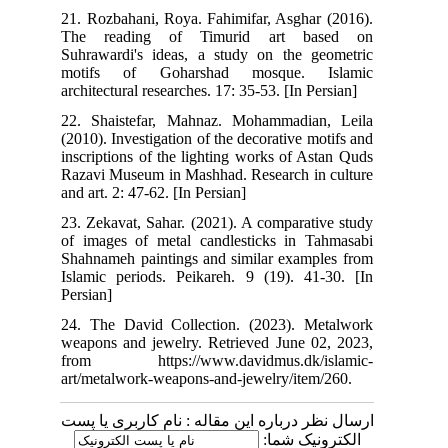
21. Rozbahani, Roya. Fahimifar, Asghar (2016).
The reading of Timurid art based on
Suhrawardi's ideas, a study on the geometric
motifs of Goharshad mosque. Islamic
architectural researches. 17: 35-53. [In Persian]
22. Shaistefar, Mahnaz. Mohammadian, Leila
(2010). Investigation of the decorative motifs and
inscriptions of the lighting works of Astan Quds
Razavi Museum in Mashhad. Research in culture
and art. 2: 47-62. [In Persian]
23. Zekavat, Sahar. (2021). A comparative study
of images of metal candlesticks in Tahmasabi
Shahnameh paintings and similar examples from
Islamic periods. Peikareh. 9 (19). 41-30. [In
Persian]
24. The David Collection. (2023). Metalwork
weapons and jewelry. Retrieved June 02, 2023,
from https://www.davidmus.dk/islamic-
art/metalwork-weapons-and-jewelry/item/260.
ارسال نظر درباره این مقاله : نام کاربری یا پست
الکترونیک شما: