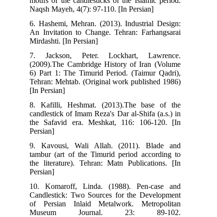
motifs of the candlesticks of the Islamic period.
Naqsh Mayeh, 4(7): 97-110. [In Persian]
6. Hashemi, Mehran. (2013). Industrial Design:
An Invitation to Change. Tehran: Farhangsarai
Mirdashti. [In Persian]
7. Jackson, Peter. Lockhart, Lawrence.
(2009).The Cambridge History of Iran (Volume
6) Part 1: The Timurid Period. (Taimur Qadri),
Tehran: Mehtab. (Original work published 1986)
[In Persian]
8. Kafilli, Heshmat. (2013).The base of the
candlestick of Imam Reza's Dar al-Shifa (a.s.) in
the Safavid era. Meshkat, 116: 106-120. [In
Persian]
9. Kavousi, Wali Allah. (2011). Blade and
tambur (art of the Timurid period according to
the literature). Tehran: Matn Publications. [In
Persian]
10. Komaroff, Linda. (1988). Pen-case and
Candlestick: Two Sources for the Development
of Persian Inlaid Metalwork. Metropolitan
Museum Journal. 23: 89-102.