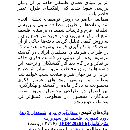
اثر بر مبنای فضای فلسفی حاکم بر آن زمان
بررسی شود؛ شاید که راهگشای طراح عصر
حاضر باشد.
مطالعه حاضر به روش توصیفی- تحلیلی انجام
شد و داده‌ها از طریق مطالعه متون و بررسی
انطباقی فرم و تزیینات شمعدان بر مبنای فلسفه
شیخ اشراق، سهروردی در حوزه نور جمع‌آوری و
به روش کیفی تحلیل گردید. یافته‌ها حاکی از آن
است که به-کارگیری قواعد پیشرفته هندسه که
در طراحی هنرمندان مسلمان ایرانی در گذشته
مرسوم بوده، بازاندیشی در فلسفه فکری حاکم
بر تفکر و در گام بعد آثار گذشتگان و ترجمه این
داشته‌ها به زبان مخاطب امروز، تمایز اثر طراح
ایرانی را در جهان هنر و صنعت سبب خواهد شد.
مطالعه و بررسی ریشه‌های عمیق فکری
محصولات به یادگار مانده از گذشته و بهکارگیری
این اصول در طراحی محصول امروز، سبب
ماندگاری محصول در سطوحی عمیق‌تر نزد
مخاطب خواهد شد.
،
شمعدان اژدها
،
شکل‌گیری فرم
واژه‌های کلیدی:
فلسفه نور سهروردی
،
دوره تیموری
(۲۷۱۶ دریافت)
[PDF 2026 kb]
متن کامل
نوع مطالعه:
پژوهشي
| موضوع مقاله:
مبانی