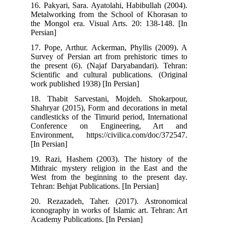
16. Pakyari, Sara. Ayatolahi, Habibullah (2004).
Metalworking from the School of Khorasan to
the Mongol era. Visual Arts. 20: 138-148. [In
Persian]
17. Pope, Arthur. Ackerman, Phyllis (2009). A
Survey of Persian art from prehistoric times to
the present (6). (Najaf Daryabandari). Tehran:
Scientific and cultural publications. (Original
work published 1938) [In Persian]
18. Thabit Sarvestani, Mojdeh. Shokarpour,
Shahryar (2015), Form and decorations in metal
candlesticks of the Timurid period, International
Conference on Engineering, Art and
Environment, https://civilica.com/doc/372547.
[In Persian]
19. Razi, Hashem (2003). The history of the
Mithraic mystery religion in the East and the
West from the beginning to the present day.
Tehran: Behjat Publications. [In Persian]
20. Rezazadeh, Taher. (2017). Astronomical
iconography in works of Islamic art. Tehran: Art
Academy Publications. [In Persian]