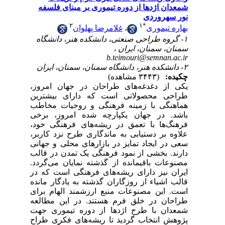
شمعدان اژدها از دوره تیموری بر مبنای فلسفه
نور سهروردی
۲
۱
*
غلامرضا پهلوان
،
بهاره تیموری
۱- گروه طراحی صنعتی، دانشکده هنر، دانشگاه
سمنان، سمنان، ایران ،
b.teimouri@semnan.ac.ir
۲- دانشکده هنر، دانشگاه سمنان، سمنان، ایران
چکیده:
(۳۴۴۳ مشاهده)
یکی از دغدغه‌های طراحان در جهان امروز،
طراحی محصولاتی است که دارای بیشترین
هماهنگی با زمینه فرهنگی و روحیات مخاطب
باشد. در جهان یکپارچه شده امروز، برخی
فرهنگ‌ها با تعمق در ریشه‌های فرهنگی خود،
علاوه بر دستیابی به ماندگاری طرح نزد کاربر،
سعی در ایجاد تمایز در بازارهای محلی و جهانی
دارند. بخشی از نمود فرهنگی یک تمدن در قالب
مصنوعات باقیمانده از گذشته نمایان می‌گردد.
ایران نیز دارای ریشه‌های فرهنگی است که در
قالب اشیاء از روزگاران گذشته به یادگار مانده
است. این مصنوعات منبع ارزشمند الهام برای
طراحان در خلق فرم هستند. در این مطالعه
شمعدان با طرح اژدها از دوره تیموری جهت
پژوهش انتخاب گردید تا ریشه‌های فکری طراح