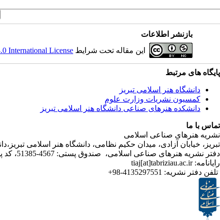
بازنشر اطلاعات
این مقاله تحت شرایط
 International License
پایگاه های مرتبط
دانشگاه هنر اسلامی تبریز
کمسیون نشریات وزارت علوم
دانشکده هنرهای صناعی دانشگاه هنر اسلامی تبریز
تماس با ما
نشریه هنرهای صناعی اسلامی
تبریز، خیابان آزادی، میدان حکیم نظامی، دانشگاه هنر اسلامی تبریز،
دفتر نشریه هنرهای صناعی اسلامی، صندوق پستی: 4567-51385، کد پستی:5164736931
رایانامه: tiaj[at]tabriziau.ac.ir
تلفن دفتر نشریه:
4135297551-98+