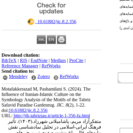
مایه‌های
مایه‌های
باغ­‌های
‎ 10.61882/jic.8.2.356
 ابدی را
Download citation:
BibTeX
|
RIS
|
EndNote
|
Medlars
|
ProCite
|
Reference Manager
|
RefWorks
Send citation to:
Mendeley
Zotero
RefWorks
Motafakkerazad M, Pashamilani S.
(2024).
The
Influence of Iranian-Islamic Culture on the
Symbology Analysis of the Motifs of the Tabriz
Safavid Paradise Gardenrug.
JIC
.
8
(2)
, 1-22.
doi:
10.61882/jic.8.2.356
URL:
http://jih-tabriziau.ir/article-1-356-fa.html
متفکرآزاد مریم، پاشامیلانی شهرزاد.
(۱۴۰۳).
تأثیر
فرهنگ ایرانی-اسلامی در تحلیل نمادشناسی نقش
مایه‌های قالی باغ بهشت صفوی تبریز هنرهای