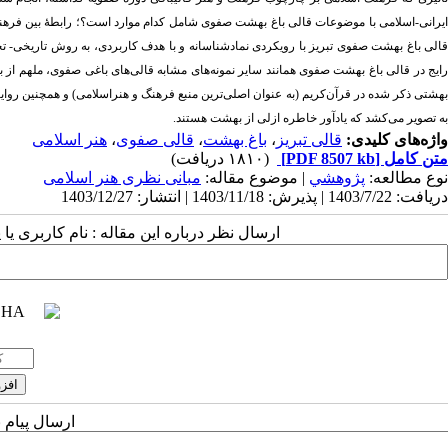
ایرانی-اسلامی با موضوعات قالی‌‌ باغ بهشت صفوی شامل کدام موارد است؟؛ رابطۀ بین فرهنگ و
الی باغ بهشت صفوی تبریز با رویکردی نمادش
ناسانه و با هدف کاربردی، به روش تاریخی- تحل
رایج در قالی باغ بهشت صفوی همانند سایر نمونه‌های مشابه قالی‌های باغی صفوی، ملهم از باغ‌
بهشتی ذکر شده در قرآن‌کریم (به عنوان اصلی‌ترین منبع فرهنگ و هنراسلامی) و همچنین روایات 
به تصویر می‌کشد که یادآور خاطره ازلی از بهشت هستند.
واژه‌های کلیدی:
قالی تبریز
،
باغ بهشت
،
قالی صفوی
،
هنر اسلامی
متن کامل
[PDF 8507 kb]
(۱۸۱۰ دریافت)
نوع مطالعه:
پژوهشي
| موضوع مقاله:
مبانی نظری هنر اسلامی
دریافت: 1403/7/22 | پذیرش: 1403/11/18 | انتشار: 1403/12/27
ارسال نظر درباره این مقاله : نام کاربری ی
ارسال پیام 