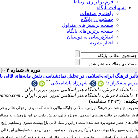
فرم برقراری ارتباط
تسهیلات پایگاه
راهنمای صفحات
جستجو در پایگاه
صفحه پرسش‌های متداول
صفحه برترین‌های پایگاه
اطلاع‌رسانی به دوستان
اخبار نشریه
دوره ۸، شماره ۲ - ( دوفصلنامه ۱۴۰۳ )
تأثیر فرهنگ ایرانی-اسلامی در تحلیل نمادشناسی نقش مایه‌های قالی 
۲
*
۱
مریم متفکرآزاد
،
شهرزاد پاشامیلانی
۱- دانشکدۀ فرش، دانشگاه هنر اسلامی تبریز، تبریز، ایران
۲- دانشکدۀ فرش، دانشگاه هنر اسلامی تبریز، تبریز، ایران ،
yahoo.com
چکیده:
(۴۲۹۳ مشاهده)
مفهوم باغ بهشت در فرهنگ ایرانی- اسلامی جایگاه والایی داشته که نمودی از تجلی عالم و ع
ادوار مختلف، در قالب هنرهای اسلامی، به‌ویژه قالی، نمایش دادند. در این پژوهش، به مطالع
قالی‌های عصر صفویه پرداخته شده‌است. در این راستا، قالی باغ بهشت صفوی و مفاهیم رایج د
بنابراین، مفهوم باغ بهشت در قرآن‌کریم و روایات و نمود بصری آن در نقش­مایه‌های این قالی
تأثیری که فرهنگ اسلامی بر چارچوب فرهنگ و هنر قالیبافی دورۀ صفویه گذاشته، انجام شده