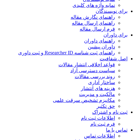
نمایه واژه های کلیدی
برای نویسندگان
راهنمای نگارش مقاله
راهنمای ارسال مقاله
فرم ارسال مقاله
برای داوران
راهنمای داوران
داوران پیشین
راهنمای ثبت شناسه Researcher ID و ثبت داوری
اصل شفافیت
قواعد اخلاقی انتشار مقالات
سیاست دسترسی آزاد
روند بررسی مقالات
ساختار اداری
هزینه های انتشار
مالکیت و مدیریت
ﻣﮑﺎﻧﯿﺰم ﺗﺸﺨﯿﺺ ﺳﺮﻗﺖ ﻋﻠﻤﯽ
حق تکثیر
ثبت نام و اشتراک
اطلاعات ثبت نام
فرم ثبت نام
تماس با ما
اطلاعات تماس