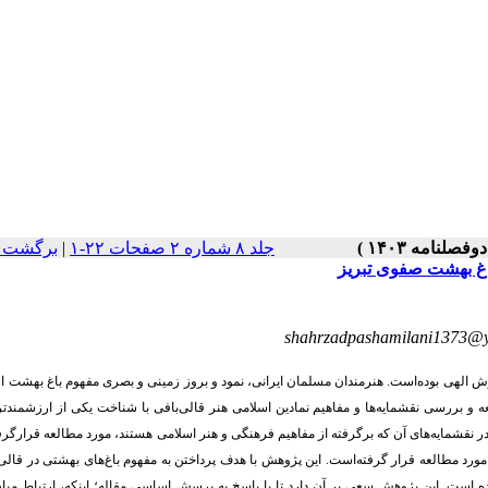
جلد ۸ شماره ۲ صفحات ۲۲-۱
|
برگشت ب
باغ بهشت صفوی تبریز
shahrzadpashamilani1373@
رش الهی بوده‌است. هنرمندان مسلمان ایرانی، نمود و بروز زمینی و بصری مفهوم باغ بهشت از
ه و بررسی نقش­مایه‌ها و مفاهیم نمادین اسلامی هنر قالی‌بافی با شناخت یکی از ارزشمندتر
ر نقش­مایه‌های آن که برگرفته از مفاهیم فرهنگی و هنر اسلامی هستند، مورد مطالعه قرارگر
 مورد مطالعه قرار گرفته‌‌است. این پژوهش با هدف پرداختن به مفهوم باغ‌های بهشتی در قالی 
 است. این پژوهش سعی بر آن دارد تا با پاسخ به پرسشِ اساسیِ مقاله؛ اینکه، ارتباط میا