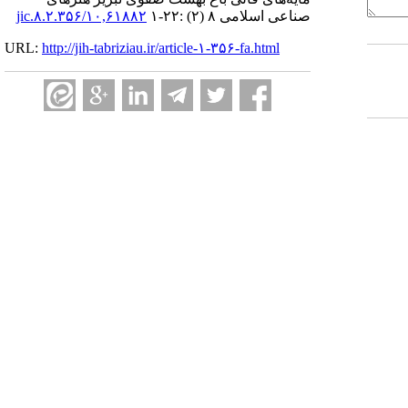
صناعی اسلامی ۸ (۲) :۲۲-۱
۱۰,۶۱۸۸۲/jic.۸.۲.۳۵۶
URL:
http://jih-tabriziau.ir/article-۱-۳۵۶-fa.html